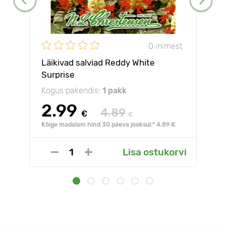
0 inimest
Läikivad salviad Reddy White
Surprise
Kogus pakendis:
1 pakk
2.99
4.89
€
€
Kõige madalam hind 30 päeva jooksul:* 4.89 €
Lisa ostukorvi