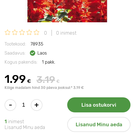
0
0 inimest
Tootekood:
78935
Saadavus:
Laos
Kogus pakendis:
1 pakk.
1.99
3.19
€
€
Kõige madalam hind 30 päeva jooksul:* 3.19 €
-
+
Lisa ostukorvi
1
inimest
Lisanud Minu aeda
Lisanud Minu aeda