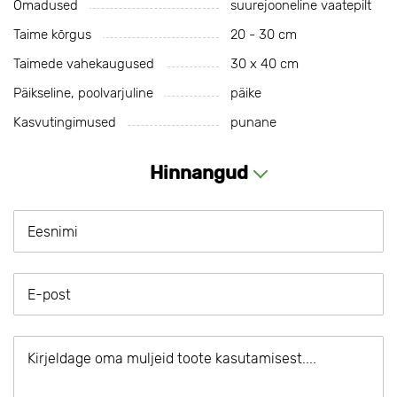
Omadused
suurejooneline vaatepilt
Taime kõrgus
20 - 30 cm
Taimede vahekaugused
30 х 40 cm
Päikseline, poolvarjuline
päike
Kasvutingimused
punane
Hinnangud