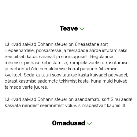
Teave
Läikivad salviad Johannisfeuer on üheaastane sort
lillepeenardele, põõsastesse ja teeradade äärde istutamiseks.
See õitseb kaua, säravalt ja suursuguselt. Regulaarse
rohimise, pinnase kobestamise, kompleksväetiste kasutamise
ja närbunud õite eemaldamise korral paraneb õitsemise
kvaliteet. Seda kultuuri soovitatakse kasta kuivadel päevadel,
pärast kastmise sademete tekkimist kasta, kuna muld kuivab
taimede varte juures.
Läikivad salviad Johannisfeuer on asendamatu sort Sinu aeda!
Kasvata nendest seemnetest võluv, silmapaistvalt kaunis lill.
Omadused