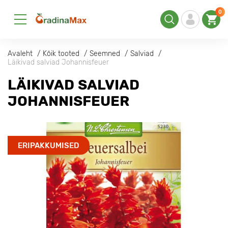
0
Avaleht
Kõik tooted
Seemned
Salviad
Läikivad salviad Johannisfeuer
LÄIKIVAD SALVIAD
JOHANNISFEUER
ERIPAKKUMISED