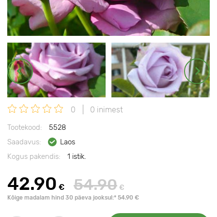
0
0 inimest
Tootekood:
5528
Saadavus:
Laos
Kogus pakendis:
1 istik.
42.90
54.90
€
€
Kõige madalam hind 30 päeva jooksul:* 54.90 €