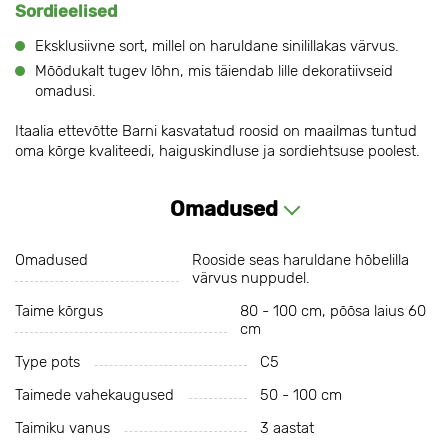
Sordieelised
Eksklusiivne sort, millel on haruldane sinilillakas värvus.
Mõõdukalt tugev lõhn, mis täiendab lille dekoratiivseid
omadusi.
Itaalia ettevõtte Barni kasvatatud roosid on maailmas tuntud
oma kõrge kvaliteedi, haiguskindluse ja sordiehtsuse poolest.
Omadused
Omadused
Rooside seas haruldane hõbelilla
värvus nuppudel.
Taime kõrgus
80 - 100 cm, põõsa laius 60
cm
Type pots
C5
Taimede vahekaugused
50 - 100 cm
Taimiku vanus
3 aastat