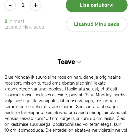
-
+
Lisa ostukorvi
2
inimest
Lisanud Minu aeda
Lisanud Minu aeda
Teave
Blue Monday® suurõieline roos on haruldane ja originaalne
roosisort, mis on tuntud oma ebatavalise sinilillakate
kroonlehtede varjundi poolest. Hoolimata sellest, et täiesti
'siniseid' roose looduses ei esine, paistab 'Blue Monday' sordist
välja sinise ja lilla värvipaleti lähedase värviga, mis annab
taimele erilise dekoratiivse iseloomu. See sort äratab sageli
aednike tähelepanu, kes otsivad oma aeda midagi ainulaadset.
Põõsas kasvab kuni 100 cm kõrgeks ja kuni 60 cm laiaks. Õied
on keskmise suurusega, poolkroonilised või terariietega, kuni
10 cm läbimõõduga. Õielehtedel on ebatavaline violetsinine või