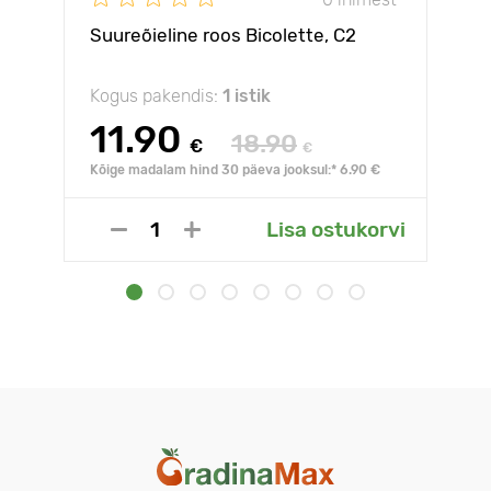
Suureõieline roos Bicolette, C2
Kogus pakendis:
1 istik
11.90
18.90
€
€
Kõige madalam hind 30 päeva jooksul:* 6.90 €
Lisa ostukorvi