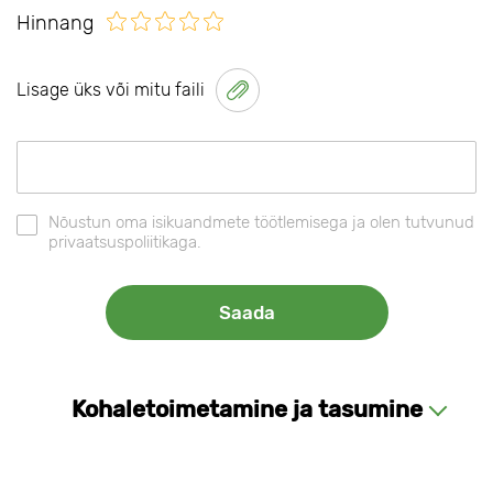
Hinnang
Lisage üks või mitu faili
Nõustun oma isikuandmete töötlemisega ja olen tutvunud
privaatsuspoliitikaga.
Kohaletoimetamine ja tasumine