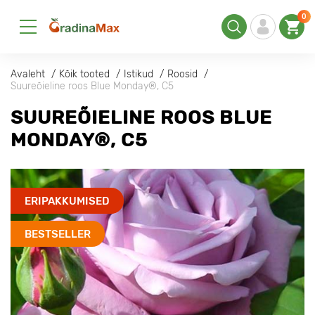
0
Avaleht
Kõik tooted
Istikud
Roosid
Suureõieline roos Blue Monday®, C5
SUUREÕIELINE ROOS BLUE
MONDAY®, C5
ERIPAKKUMISED
BESTSELLER