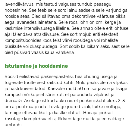
lavendlivärvus, mis teatud valguses tundub peaaegu
hõbesinine. See teeb selle sordi ainulaadseks selle varjundiga
rooside seas. Õied säilitavad oma dekoratiivse väärtuse pikka
aega, avanedes lainetena. Selle roosi lõhn on õrn, kerge ja
keskmise intensiivsusega lilleline. See annab õitele eriti õhtusel
ajal täiendava atraktiivsuse. See sort mõjub eriti efektselt
kompositsioonides koos teist värvi roosidega või roheliste
püsikute või okaspuudega. Sort sobib ka lõikamiseks, sest selle
õied püsivad vaasis kaua värskena.
Istutamine ja hooldamine
Roosid eelistavad päikesepaistelisi, hea õhuringlusega ja
tugevate tuulte eest kaitstud kohti. Muld peaks olema viljakas
ja hästi kuivendatud. Kaevake muld 50 cm sügavale ja lisage
komposti või küpset sõnnikut, et parandada viljakust ja
drenaaži. Asetage istikud auku nii, et pookimiskoht oleks 2-3
cm allpool maapinda. Levitage juured laiali, täitke mullaga,
tampige ettevaatlikult ja kastke ohtralt. Hooaja jooksul
kasutage kompleksväetisi, lõdvendage mulda ja eemaldage
umbrohi.