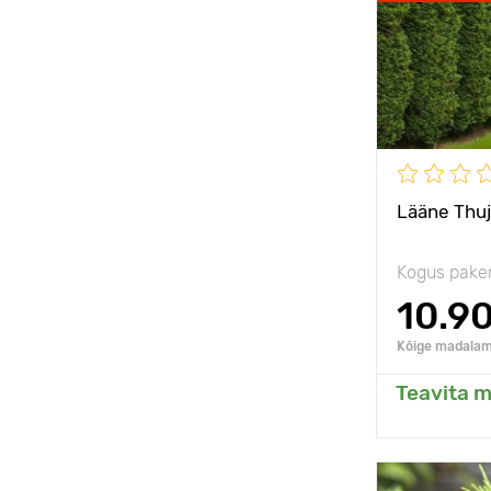
Taime kõrgu
Type pots
Taimede
vahekaugus
Päikseline,
poolvarjulin
Lääne Thuj
Kogus pake
10.9
Kõige madalam 
Teavita m
Li