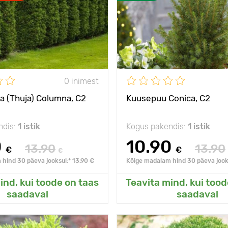
s
8 - 10 m
Taime kõrgus
Р9
Type pots
2 m
Päikseline,
päike
ed
poolvarjuline
päike, penumbra, vari
0 inimest
e
a (Thuja) Columna, C2
Kuusepuu Conica, C2
ndis:
1 istik
Kogus pakendis:
1 istik
0
10.90
13.90
13.90
€
€
€
hind 30 päeva jooksul:* 13.90 €
Kõige madalam hind 30 päeva jooks
ind, kui toode on taas
Teavita mind, kui tood
sanud Minu aeda
Lisanud Minu a
saadaval
saadaval