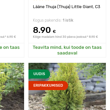
Lääne Thuja (Thuja) Little Giant, С3
Kogus pakendis:
1 istik
8.90
€
ul:* 6.90 €
Kõige madalam hind 30 päeva jooksul:* 8.90 €
e on taas
Teavita mind, kui toode on taas
eda
Lisanud Minu aeda
saadaval
- 35°C
Vastupidavus külmale
- 35°C
UUDIS
liku maailma
Omadused
Kõige kiiremini
ERIPAKKUMISED
hiiglane
kasvav sort
00 - 400 cm
Taime kõrgus
200 - 250 cm
С3
Type pots
С5