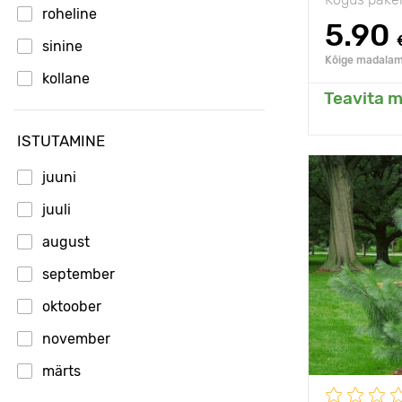
roheline
5.90
sinine
Kõige madalam 
kollane
Teavita m
Li
ISTUTAMINE
juuni
Vastupidavu
juuli
Omadused
august
september
Taime kõrgu
oktoober
Type pots
november
Taimede
vahekaugus
märts
Päikseline,