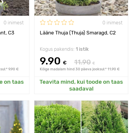
sepaisteline
Päikseline,
päike, penumbra
koht
poolvarjuline
0 inimest
0 inimest
nt, С3
Lääne Thuja (Thuja) Smaragd, C2
Kogus pakendis:
1 istik
9.90
11.90
€
€
ul:* 9.90 €
Kõige madalam hind 30 päeva jooksul:* 11.90 €
e on taas
Teavita mind, kui toode on taas
eda
Lisanud Minu aeda
saadaval
- 35°C
Vastupidavus külmale
- 40°C
ääbus kuusk
Omadused
soodne komplekt