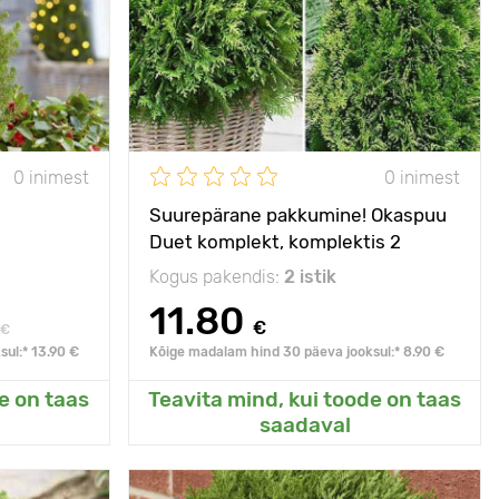
170 - 200 cm
Taime kõrgus
0,8 - 2,5 m
С3
Taimede
1 - 2 m
vahekaugused
sepaisteline
koht
Päikseline,
päike, penumbra, vari
poolvarjuline
0 inimest
0 inimest
Suurepärane pakkumine! Okaspuu
Duet komplekt, komplektis 2
istikut
Kogus pakendis:
2 istik
11.80
€
€
ul:* 13.90 €
Kõige madalam hind 30 päeva jooksul:* 8.90 €
e on taas
Teavita mind, kui toode on taas
eda
Lisanud Minu aeda
saadaval