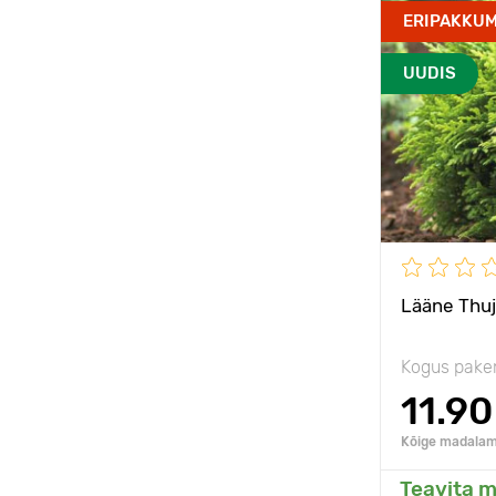
Vastupidavu
ERIPAKKUM
Omadused
UUDIS
Taime kõrgu
Type pots
Päikseline,
poolvarjulin
Lääne Thuj
Kogus pake
11.90
Kõige madalam 
Teavita m