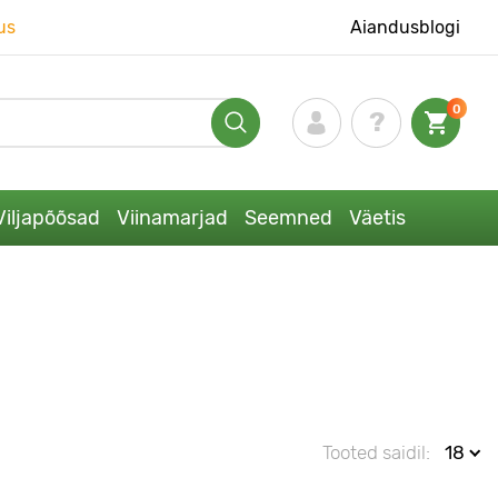
us
Aiandusblogi
0
Viljapõõsad
Viinamarjad
Seemned
Väetis
Tooted saidil:
18