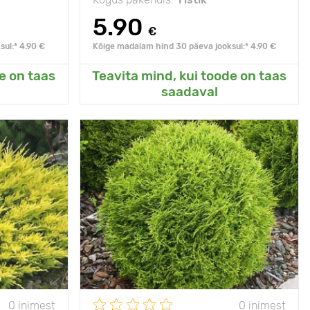
5.90
€
ul:* 4.90 €
Kõige madalam hind 30 päeva jooksul:* 4.90 €
e on taas
Teavita mind, kui toode on taas
eda
Lisanud Minu aeda
saadaval
- 40°C
Vastupidavus külmale
- 35°C
roomav sort
Omadused
Unikaalne
kerakujuline kuju
40 - 50 cm
Taime kõrgus
80 - 100 cm
3 - 5 m
Type pots
С3
numbra, vari
Päikseline,
päike, penumbra
poolvarjuline
0 inimest
0 inimest