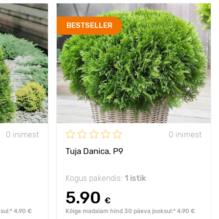
- 40°C
Vastupidavus külmale
- 40°C
BESTSELLER
hastab õhku
Omadused
populaarne
kerakujuline elupuu
2 - 2,5 m
Taime kõrgus
80 cm
Р9
Type pots
Р9
1 - 2 m
Taimede
1.5 - 2 m
vahekaugused
numbra, vari
0 inimest
0 inimest
Päikseline,
päike, penumbra, vari
poolvarjuline
Tuja Danica, Р9
Kogus pakendis:
1 istik
5.90
€
ul:* 4.90 €
Kõige madalam hind 30 päeva jooksul:* 4.90 €