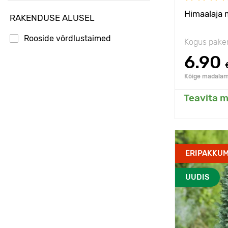
aprill
poolvarjulin
Himaalaja 
RAKENDUSE ALUSEL
mai
Rooside võrdlustaimed
Kogus pake
6.90
Kõige madalam 
Teavita m
Li
Vastupidavu
ERIPAKKUM
Omadused
UUDIS
Taime kõrgu
Type pots