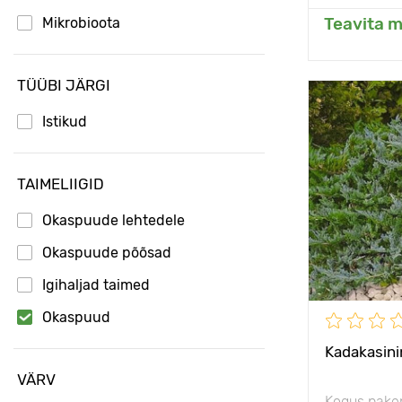
Teavita m
Mikrobioota
Li
Spinat
TÜÜBI JÄRGI
Thuja
Vastupidavu
Istikud
Omadused
TAIMELIIGID
Taime kõrgu
Okaspuude lehtedele
Type pots
Okaspuude põõsad
Taimede
vahekaugus
Igihaljad taimed
Päikseline,
Okaspuud
poolvarjulin
Kadakasinin
VÄRV
Kogus pake