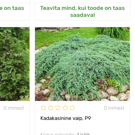
e on taas
Teavita mind, kui toode on taas
eda
Lisanud Minu aeda
saadaval
- 40°C
Vastupidavus külmale
- 40°C
sinine nool
Omadused
tugevalt hargnenud
ja vähenõudlik
5 m
Taime kõrgus
30 - 40 cm
Р9
Type pots
Р9
1.5 - 2 m
Taimede
1.5 - 2 m
vahekaugused
numbra, vari
0 inimest
0 inimest
Päikseline,
päike, penumbra, vari
poolvarjuline
Kadakasinine vaip, Р9
Kogus pakendis:
1 istik