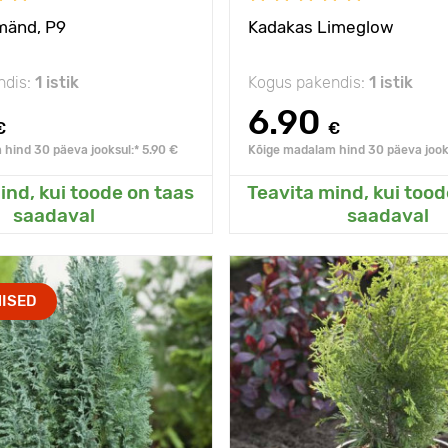
e
mänd, Р9
Kadakas Limeglow
ndis:
1 istik
Kogus pakendis:
1 istik
6.90
€
€
hind 30 päeva jooksul:* 5.90 €
Kõige madalam hind 30 päeva jooks
ind, kui toode on taas
Teavita mind, kui tood
sanud Minu aeda
Lisanud Minu a
saadaval
saadaval
s külmale
- 35°C
Vastupidavus külmale
ISED
Jääb dekoratiivseks
Omadused
Tuu
aastaringselt
s
2 - 3 m
Taime kõrgus
3
С3
Type pots