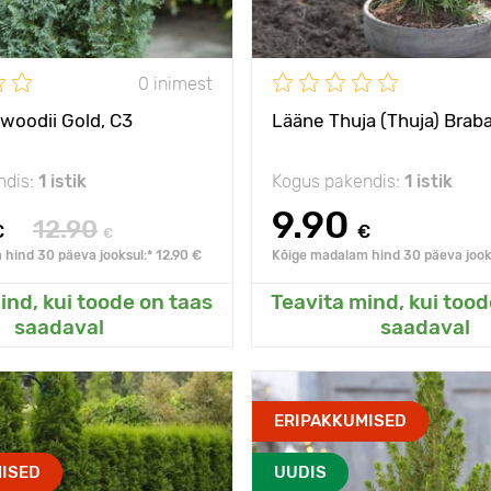
päike, penumbra
Päikseline,
päike
e
poolvarjuline
0 inimest
lwoodii Gold, С3
Lääne Thuja (Thuja) Braba
ndis:
1 istik
Kogus pakendis:
1 istik
9.90
12.90
€
€
€
hind 30 päeva jooksul:* 12.90 €
Kõige madalam hind 30 päeva jooks
ind, kui toode on taas
Teavita mind, kui tood
sanud Minu aeda
Lisanud Minu a
saadaval
saadaval
s külmale
- 40°C
Vastupidavus külmale
ERIPAKKUMISED
pikaealine sort
Omadused
K
ISED
UUDIS