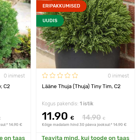
- 35°C
Vastupidavus külmale
- 32°C
ERIPAKKUMISED
aselt kasvav
Omadused
Võib kasvatada potis
UUDIS
 väikestesse
aedadesse.
Taime kõrgus
90 - 100 cm
40 - 50 cm
Type pots
С3
С3
Päikseline,
päike, penumbra
poolvarjuline
e, penumbra
0 inimest
0 inimest
, C2
Lääne Thuja (Thuja) Tiny Tim, C2
Kogus pakendis:
1 istik
11.90
14.90
€
€
€
ul:* 14.90 €
Kõige madalam hind 30 päeva jooksul:* 14.90 €
e on taas
Teavita mind, kui toode on taas