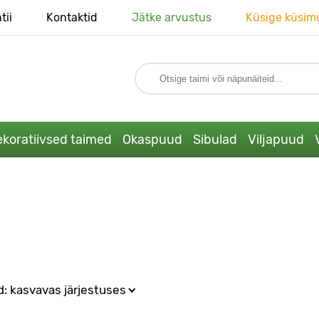
tii
Kontaktid
Jätke arvustus
Küsige küsim
koratiivsed taimed
Okaspuud
Sibulad
Viljapuud
d: kasvavas järjestuses