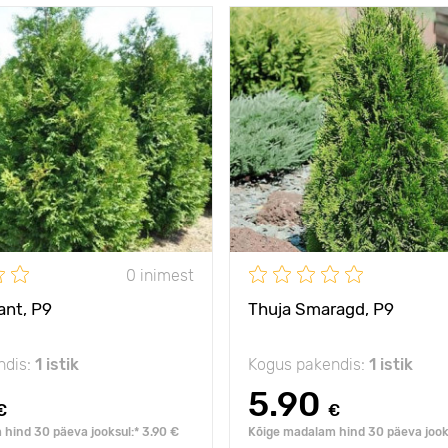
s külmale
- 40°C
Vastupidavus külmale
hiiglane elupuude
Omadused
pu
seas
Taime kõrgus
s
4 - 20 m
Type pots
Р9
Taimede
2 - 3 m
vahekaugused
ed
Päikseline,
päike, pe
0 inimest
päike, penumbra, vari
poolvarjuline
e
ant, Р9
Thuja Smaragd, Р9
ndis:
1 istik
Kogus pakendis:
1 istik
5.90
€
€
hind 30 päeva jooksul:* 3.90 €
Kõige madalam hind 30 päeva jooks