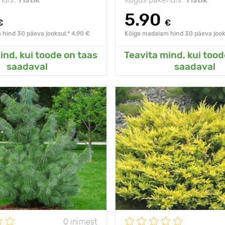
5.90
€
€
hind 30 päeva jooksul:* 4.90 €
Kõige madalam hind 30 päeva jooks
ind, kui toode on taas
Teavita mind, kui tood
sanud Minu aeda
Lisanud Minu a
saadaval
saadaval
s külmale
- 40°C
Vastupidavus külmale
suurejooneline
Omadused
mitmekesisus
Taime kõrgus
s
15 - 20 m
Taimede
Р9
vahekaugused
3 - 5 m
Päikseline,
päike, pe
ed
poolvarjuline
0 inimest
päike, penumbra, vari