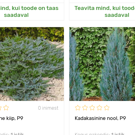
ind, kui toode on taas
Teavita mind, kui tood
sanud Minu aeda
Lisanud Minu a
saadaval
saadaval
s külmale
- 40°C
Vastupidavus külmale
igihaljas
Omadused
s
50 cm
Taime kõrgus
Р9
Type pots
1 - 2 m
Taimede
ed
vahekaugused
päike, penumbra, vari
Päikseline,
päike, pe
0 inimest
e
poolvarjuline
e kiip, Р9
Kadakasinine nool, Р9
ndis:
1 istik
Kogus pakendis:
1 istik