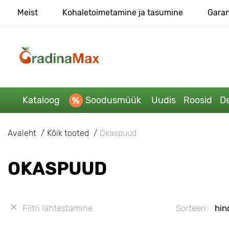
Meist
Kohaletoimetamine ja tasumine
Garan
Kataloog
Soodusmüük
Uudis
Roosid
De
Avaleht
Kõik tooted
Okaspuud
OKASPUUD
Filtri lähtestamine
Sorteeri:
hin