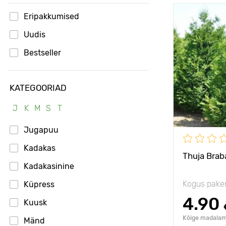
Eripakkumised
Vastupidavu
Uudis
Omadused
Bestseller
Taime kõrgu
KATEGOORIAD
Type pots
J
K
M
S
T
Taimede
vahekaugus
Jugapuu
Päikseline,
poolvarjulin
Kadakas
Thuja Brab
Kadakasinine
Kogus pake
Küpress
4.90
Kuusk
Kõige madalam 
Mänd