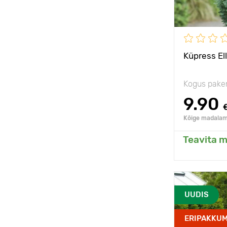
Päikseline,
poolvarjulin
Küpress El
Kogus pake
9.90
Kõige madalam 
Teavita m
Li
Vastupidavu
UUDIS
Omadused
ERIPAKKUM