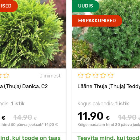
s külmale
- 35°C
Vastupidavus külmale
ISED
UUDIS
Populaarne kerajas
Omadused
Aegl
ERIPAKKUMISED
tuuia
põõsas
s
60 - 80 cm
Taime kõrgus
С3
Type pots
päike, penumbra
e
Päikseline,
päik
poolvarjuline
0 inimest
a (Thuja) Danica, C2
Lääne Thuja (Thuja) Teddy
ndis:
1 istik
Kogus pakendis:
1 istik
11.90
14.90
14.90
€
€
€
hind 30 päeva jooksul:* 14.90 €
Kõige madalam hind 30 päeva jooks
ind, kui toode on taas
Teavita mind, kui tood