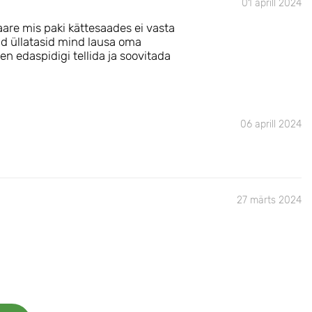
01 aprill 2024
aare mis paki kättesaades ei vasta
gad üllatasid mind lausa oma
n edaspidigi tellida ja soovitada
06 aprill 2024
27 märts 2024