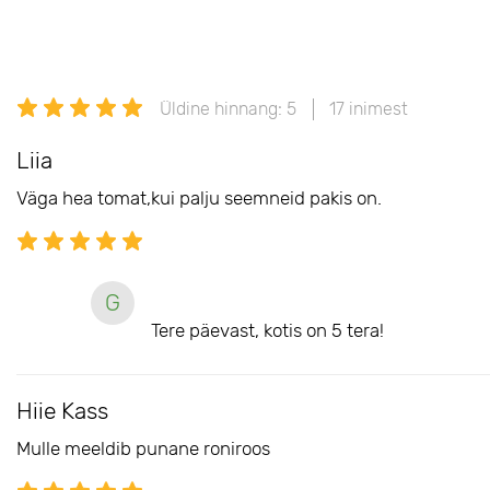
Üldine hinnang: 5
17 inimest
Liia
Väga hea tomat,kui palju seemneid pakis on.
G
Tere päevast, kotis on 5 tera!
Hiie Kass
Mulle meeldib punane roniroos