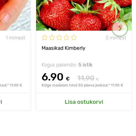
1 inimest
0 inimest
Maasikad Kimberly
Kogus pakendis:
5 istik
6.90
11.90
€
€
sul:* 11.90 €
Kõige madalam hind 30 päeva jooksul:* 11.90 €
i
Lisa ostukorvi