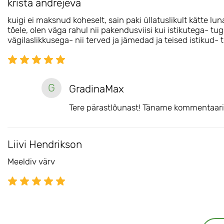
krista andrejeva
kuigi ei maksnud koheselt, sain paki üllatuslikult kätte 
tõele, olen väga rahul nii pakendusviisi kui istikutega- t
vägilaslikkusega- nii terved ja jämedad ja teised istikud-
G
GradinaMax
Tere pärastlõunast! Täname kommentaari 
Liivi Hendrikson
Meeldiv värv