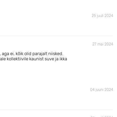
25 juuli 2024
27 mai 2024
aga ei, kõik olid parajalt niisked.
le kollektiivile kaunist suve ja ikka
04 juuni 2024