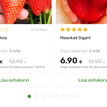
0 inimest
Asia
Maasikad Gigant
ndis:
5 istik
Kogus pakendis:
5 istik
6.90
12.90
11.90
€
€
€
€
 hind 30 päeva jooksul:* 12.90 €
Kõige madalam hind 30 päeva jook
Lisa ostukorvi
Lisa ostukorv