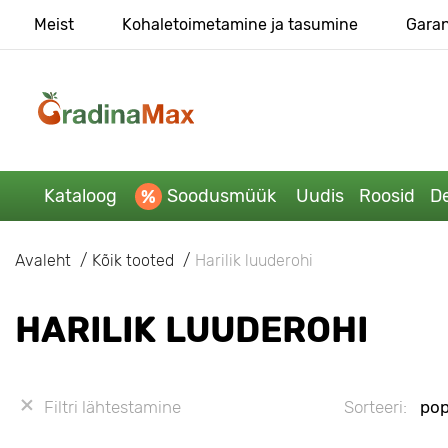
Meist
Kohaletoimetamine ja tasumine
Garan
Kataloog
Soodusmüük
Uudis
Roosid
De
Avaleht
Kõik tooted
Harilik luuderohi
HARILIK LUUDEROHI
Filtri lähtestamine
Sorteeri:
pop