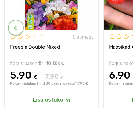
0 inimest
Freesia Double Mixed
Maasikad 
Kogus pakendis:
10 tükk.
Kogus pake
5.90
6.90
7.90
€
€
Kõige madalam hind 30 päeva jooksul:* 7.90 €
Kõige madalam
Lisa ostukorvi