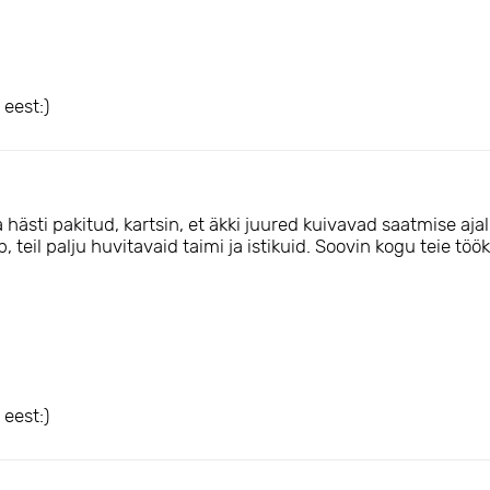
eest:)
hästi pakitud, kartsin, et äkki juured kuivavad saatmise ajal, 
teil palju huvitavaid taimi ja istikuid. Soovin kogu teie tööka
eest:)