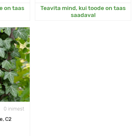
e on taas
Teavita mind, kui toode on taas
eda
Lisanud Minu aeda
saadaval
astupidavam
iivisort
20 - 30 cm
С2
00 - 200 cm
numbra, vari
0 inimest
- 26°С
e, С2