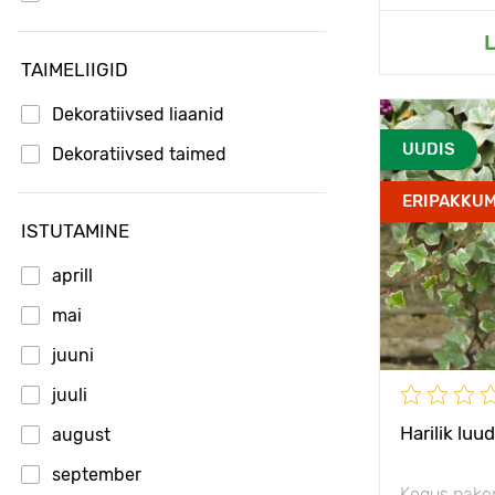
Li
L
TAIMELIIGID
Dekoratiivsed liaanid
Omadused
UUDIS
Dekoratiivsed taimed
ERIPAKKUM
Taime kõrgu
ISTUTAMINE
Type pots
aprill
Taimede
vahekaugus
mai
Päikseline,
juuni
poolvarjulin
juuli
Vastupidavu
Harilik luu
august
september
Kogus pake