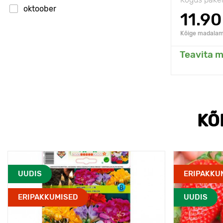
oktoober
11.90
november
Kõige madalam 
märts
Teavita m
Li
KÕ
UUDIS
ERIPAKKU
ERIPAKKUMISED
UUDIS