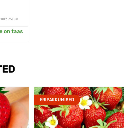
ul:* 7.90 €
e on taas
eda
TED
ERIPAKKUMISED