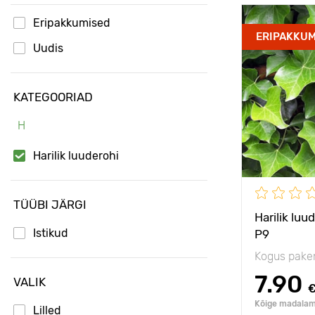
Eripakkumised
Omadused
ERIPAKKUM
Uudis
Taime kõrgu
KATEGOORIAD
Type pots
H
Taimede
vahekaugus
Harilik luuderohi
Päikseline,
poolvarjulin
TÜÜBI JÄRGI
Vastupidavu
Harilik luu
Istikud
P9
Kogus pake
7.90
VALIK
Kõige madalam 
Lilled