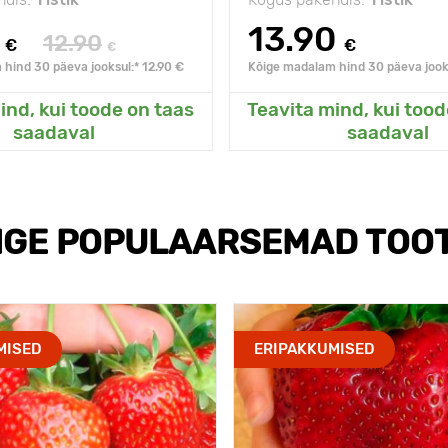
13.90
12.90
€
€
€
hind 30 päeva jooksul:* 12.90 €
Kõige madalam hind 30 päeva jooks
ind, kui toode on taas
Teavita mind, kui tood
sanud Minu aeda
Lisanud Minu a
saadaval
saadaval
IGE POPULAARSEMAD TOO
MISED
ERIPAKKUMISED