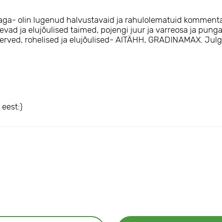
lunaga- olin lugenud halvustavaid ja rahulolematuid komment
ugevad ja elujõulised taimed, pojengi juur ja varreosa ja pun
 terved, rohelised ja elujõulised- AITÄHH, GRADINAMAX. Julge
eest:)