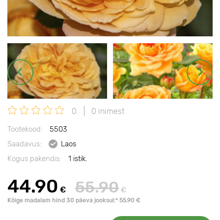
0
0 inimest
Tootekood:
5503
Saadavus:
Laos
Kogus pakendis:
1 istik.
44.90
55.90
€
€
Kõige madalam hind 30 päeva jooksul:* 55.90 €