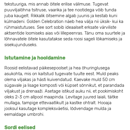
tekstuuriga, mis annab õitele erilise välimuse. Tugevat
puuviljalõhna tsitruse, vaarika ja tee nootidega võib tunda
juba kaugelt. Rikkalik õitsemine algab juunis ja kestab kuni
külmadeni. Golden Celebration näeb hea välja nii üksik- kui ka
rühmaistutuses. See sort sobib ideaalselt erksate värviliste
aktsentide loomiseks aias või lillepeenras. Tänu oma suurtele ja
lõhnavatele õitele kasutatakse seda roosi sageli lõikamiseks ja
sisekujunduseks.
Istutamine ja hooldamine
Roosid eelistavad päikesepoolset ja hea õhuringlusega
asukohta, mis on kaitstud tugevate tuulte eest. Muld peaks
olema viljakas ja hästi kuivendatud. Kaevake muld 50 cm
sügavale ja lisage komposti või küpset sõnnikut, et parandada
viljakust ja drenaaži. Asetage istikud auku nii, et pookimiskoht
oleks 2-3 cm allpool maapinda. Levitage juured laiali, täitke
mullaga, tampige ettevaatlikult ja kastke ohtralt. Hooaja
jooksul kasutage kompleksväetisi, lõdvendage mulda ja
eemaldage umbrohi.
Sordi eelised