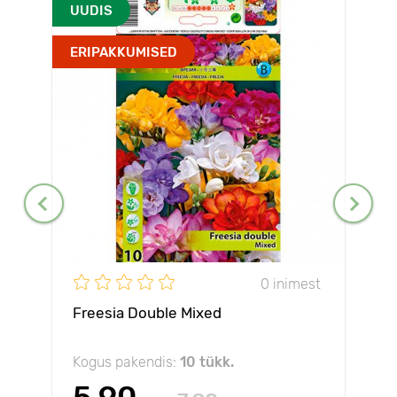
UUDIS
ERIPAKKUMISED
0 inimest
Freesia Double Mixed
Kogus pakendis:
10 tükk.