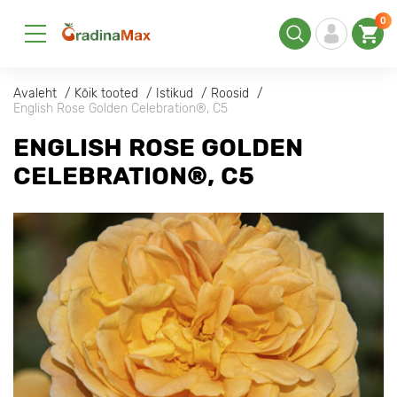
0
Avaleht
Kõik tooted
Istikud
Roosid
English Rose Golden Celebration®, C5
ENGLISH ROSE GOLDEN
CELEBRATION®, C5