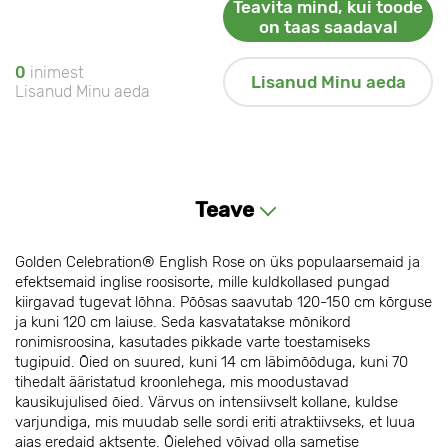
Teavita mind, kui toode
on taas saadaval
0
inimest
Lisanud Minu aeda
Lisanud Minu aeda
Teave
Golden Celebration® English Rose on üks populaarsemaid ja
efektsemaid inglise roosisorte, mille kuldkollased pungad
kiirgavad tugevat lõhna. Põõsas saavutab 120-150 cm kõrguse
ja kuni 120 cm laiuse. Seda kasvatatakse mõnikord
ronimisroosina, kasutades pikkade varte toestamiseks
tugipuid. Õied on suured, kuni 14 cm läbimõõduga, kuni 70
tihedalt ääristatud kroonlehega, mis moodustavad
kausikujulised õied. Värvus on intensiivselt kollane, kuldse
varjundiga, mis muudab selle sordi eriti atraktiivseks, et luua
aias eredaid aktsente. Õielehed võivad olla sametise