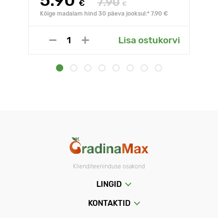
5.90
7.90
€
€
Kõige madalam hind 30 päeva jooksul:* 7.90 €
Lisa ostukorvi
Klienditeeninduse osakond
LINGID
KONTAKTID