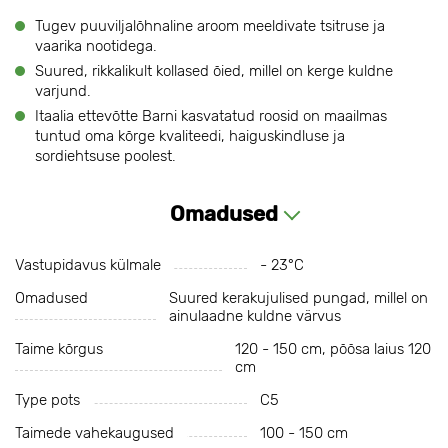
Tugev puuviljalõhnaline aroom meeldivate tsitruse ja
vaarika nootidega.
Suured, rikkalikult kollased õied, millel on kerge kuldne
varjund.
Itaalia ettevõtte Barni kasvatatud roosid on maailmas
tuntud oma kõrge kvaliteedi, haiguskindluse ja
sordiehtsuse poolest.
Omadused
Vastupidavus külmale
- 23°С
Omadused
Suured kerakujulised pungad, millel on
ainulaadne kuldne värvus
Taime kõrgus
120 - 150 cm, põõsa laius 120
cm
Type pots
C5
Taimede vahekaugused
100 - 150 cm