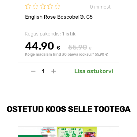
0 inimest
English Rose Boscobel®, C5
Kogus pakendis:
1 istik
44.90
55.90
€
€
Kõige madalam hind 30 päeva jooksul:* 55.90 €
Lisa ostukorvi
OSTETUD KOOS SELLE TOOTEGA