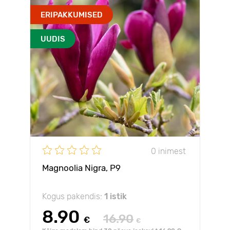
ERIPAKKUMISED
UUDIS
0 inimest
Magnoolia Nigra, P9
Kogus pakendis:
1 istik
8.90
16.90
€
€