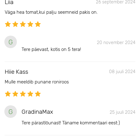
Liia
26 september 2024
Väga hea tomat,kui palju seemneid pakis on.
G
20 november 2024
Tere päevast, kotis on 5 tera!
Hiie Kass
08 juuli 2024
Mulle meeldib punane roniroos
G
GradinaMax
25 juuli 2024
Tere pärastlõunast! Täname kommentaari eest:)