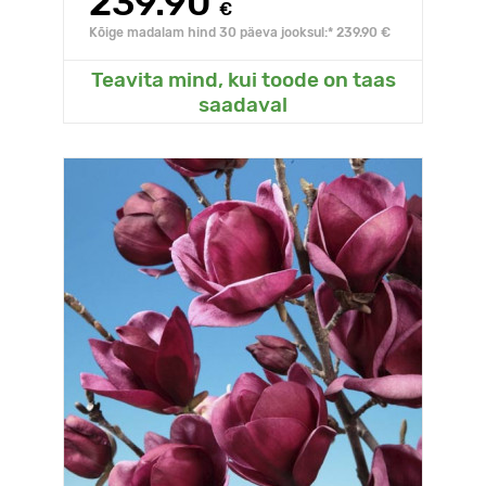
239.90
€
Kõige madalam hind 30 päeva jooksul:* 239.90 €
Teavita mind, kui toode on taas
saadaval