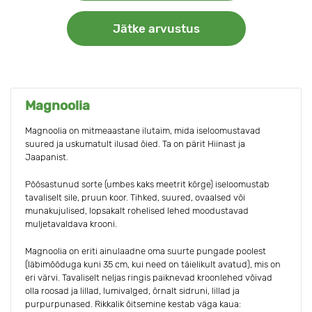
Jätke arvustus
Magnoolia
Magnoolia on mitmeaastane ilutaim, mida iseloomustavad
suured ja uskumatult ilusad õied. Ta on pärit Hiinast ja
Jaapanist.
Põõsastunud sorte (umbes kaks meetrit kõrge) iseloomustab
tavaliselt sile, pruun koor. Tihked, suured, ovaalsed või
munakujulised, lopsakalt rohelised lehed moodustavad
muljetavaldava krooni.
Magnoolia on eriti ainulaadne oma suurte pungade poolest
(läbimõõduga kuni 35 cm, kui need on täielikult avatud), mis on
eri värvi. Tavaliselt neljas ringis paiknevad kroonlehed võivad
olla roosad ja lillad, lumivalged, õrnalt sidruni, lillad ja
purpurpunased. Rikkalik õitsemine kestab väga kaua: