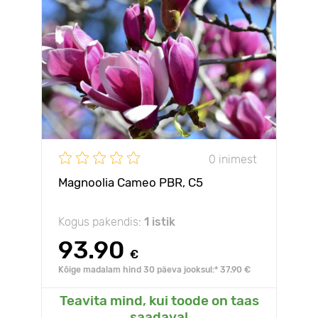
0 inimest
Magnoolia Cameo PBR, С5
Kogus pakendis:
1 istik
93.90
€
Kõige madalam hind 30 päeva jooksul:* 37.90 €
Teavita mind, kui toode on taas
saadaval