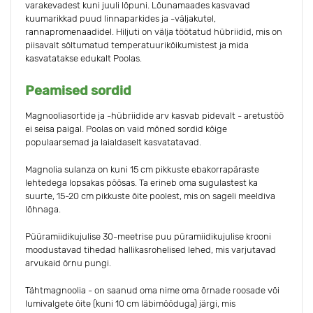
varakevadest kuni juuli lõpuni. Lõunamaades kasvavad
kuumarikkad puud linnaparkides ja -väljakutel,
rannapromenaadidel. Hiljuti on välja töötatud hübriidid, mis on
piisavalt sõltumatud temperatuurikõikumistest ja mida
kasvatatakse edukalt Poolas.
Peamised sordid
Magnooliasortide ja -hübriidide arv kasvab pidevalt - aretustöö
ei seisa paigal. Poolas on vaid mõned sordid kõige
populaarsemad ja laialdaselt kasvatatavad.
Magnolia sulanza on kuni 15 cm pikkuste ebakorrapäraste
lehtedega lopsakas põõsas. Ta erineb oma sugulastest ka
suurte, 15-20 cm pikkuste õite poolest, mis on sageli meeldiva
lõhnaga.
Püüramiidikujulise 30-meetrise puu püramiidikujulise krooni
moodustavad tihedad hallikasrohelised lehed, mis varjutavad
arvukaid õrnu pungi.
Tähtmagnoolia - on saanud oma nime oma õrnade roosade või
lumivalgete õite (kuni 10 cm läbimõõduga) järgi, mis