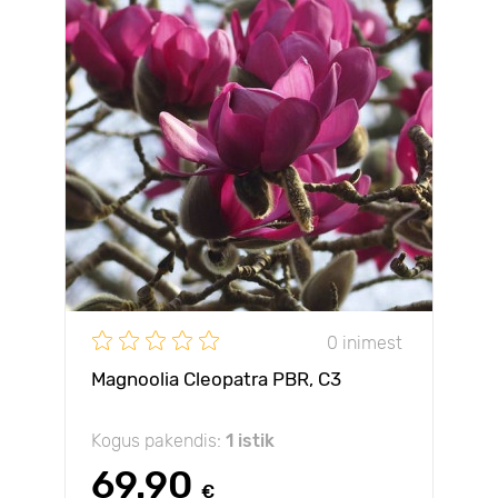
0 inimest
Magnoolia Cleopatra PBR, С3
Kogus pakendis:
1 istik
69.90
€