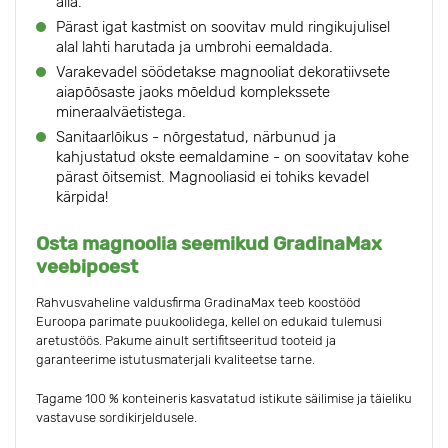
alla.
Pärast igat kastmist on soovitav muld ringikujulisel
alal lahti harutada ja umbrohi eemaldada.
Varakevadel söödetakse magnooliat dekoratiivsete
aiapõõsaste jaoks mõeldud komplekssete
mineraalväetistega.
Sanitaarlõikus - nõrgestatud, närbunud ja
kahjustatud okste eemaldamine - on soovitatav kohe
pärast õitsemist. Magnooliasid ei tohiks kevadel
kärpida!
Osta magnoolia seemikud GradinaMax
veebipoest
Rahvusvaheline valdusfirma GradinaMax teeb koostööd
Euroopa parimate puukoolidega, kellel on edukaid tulemusi
aretustöös. Pakume ainult sertifitseeritud tooteid ja
garanteerime istutusmaterjali kvaliteetse tarne.
Tagame 100 % konteineris kasvatatud istikute säilimise ja täieliku
vastavuse sordikirjeldusele.