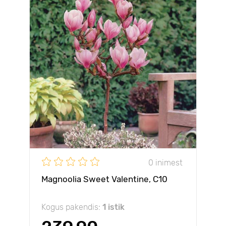
0 inimest
Magnoolia Sweet Valentine, С10
Kogus pakendis:
1 istik