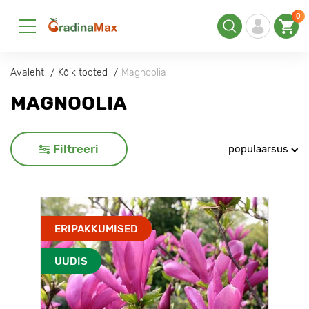
0
Avaleht
Kõik tooted
Magnoolia
MAGNOOLIA
Filtreeri
populaarsus
ERIPAKKUMISED
UUDIS