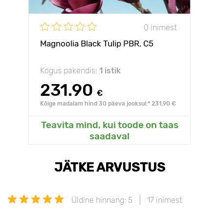
0 inimest
Magnoolia Black Tulip PBR, С5
Kogus pakendis:
1 istik
231.90
€
Kõige madalam hind 30 päeva jooksul:* 231.90 €
Teavita mind, kui toode on taas
saadaval
JÄTKE ARVUSTUS
Üldine hinnang: 5
17 inimest