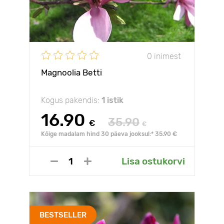
0 inimest
Magnoolia Betti
Kogus pakendis:
1 istik
16.90
35.90
€
€
Kõige madalam hind 30 päeva jooksul:* 35.90 €
Lisa ostukorvi
BESTSELLER