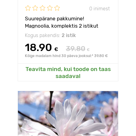
0 inimest
Suurepärane pakkumine!
Magnoolia, komplektis 2 istikut
Kogus pakendis:
2 istik
18.90
39.80
€
€
Kõige madalam hind 30 päeva jooksul:* 39.80 €
Teavita mind, kui toode on taas
saadaval