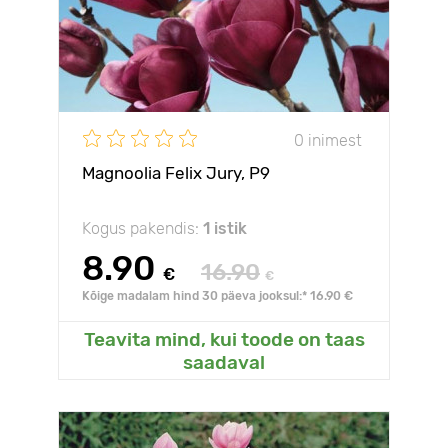
0 inimest
Magnoolia Felix Jury, P9
Kogus pakendis:
1 istik
8.90
16.90
€
€
Kõige madalam hind 30 päeva jooksul:* 16.90 €
Teavita mind, kui toode on taas
saadaval