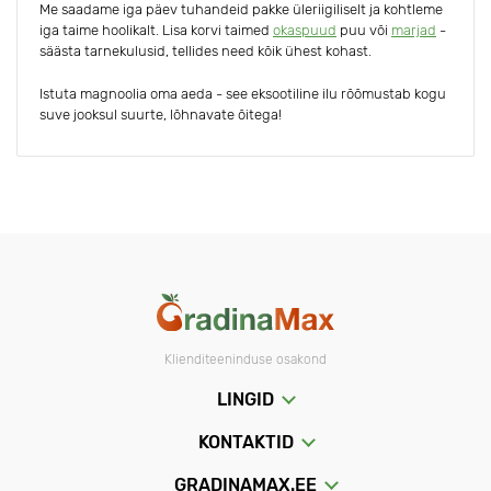
Me saadame iga päev tuhandeid pakke üleriigiliselt ja kohtleme
iga taime hoolikalt. Lisa korvi taimed
okaspuud
puu või
marjad
-
säästa tarnekulusid, tellides need kõik ühest kohast.
Istuta magnoolia oma aeda - see eksootiline ilu rõõmustab kogu
suve jooksul suurte, lõhnavate õitega!
Klienditeeninduse osakond
LINGID
KONTAKTID
GRADINAMAX.EE