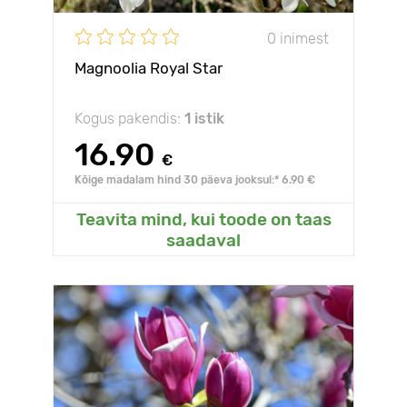
0 inimest
Magnoolia Royal Star
Kogus pakendis:
1 istik
16.90
€
Kõige madalam hind 30 päeva jooksul:* 6.90 €
Teavita mind, kui toode on taas
saadaval