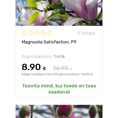
0 inimest
Magnoolia Satisfaction, P9
Kogus pakendis:
1 istik
8.90
16.90
€
€
Kõige madalam hind 30 päeva jooksul:* 16.90 €
Teavita mind, kui toode on taas
saadaval