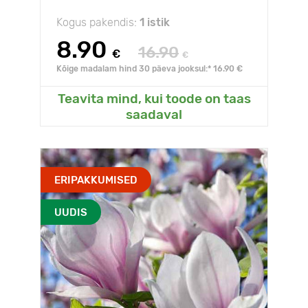
Kogus pakendis:
1 istik
8.90
16.90
€
€
Kõige madalam hind 30 päeva jooksul:* 16.90 €
Teavita mind, kui toode on taas
saadaval
ERIPAKKUMISED
UUDIS