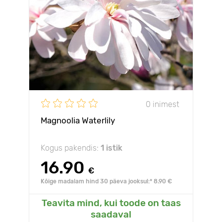
0 inimest
Magnoolia Waterlily
Kogus pakendis:
1 istik
16.90
€
Kõige madalam hind 30 päeva jooksul:* 8.90 €
Teavita mind, kui toode on taas
saadaval