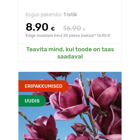
Kogus pakendis:
1 istik
8.90
16.90
€
€
Kõige madalam hind 30 päeva jooksul:* 16.90 €
Teavita mind, kui toode on taas
saadaval
ERIPAKKUMISED
UUDIS