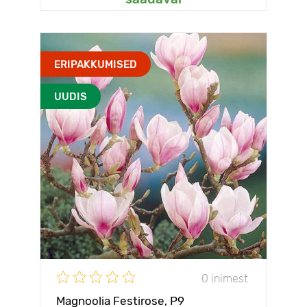
ERIPAKKUMISED
UUDIS
0 inimest
Magnoolia Festirose, P9