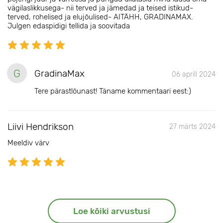
vägilaslikkusega- nii terved ja jämedad ja teised istikud-
terved, rohelised ja elujõulised- AITÄHH, GRADINAMAX.
Julgen edaspidigi tellida ja soovitada
G
GradinaMax
06 aprill 2024
Tere pärastlõunast! Täname kommentaari eest:)
Liivi Hendrikson
27 märts 2024
Meeldiv värv
Loe kõiki arvustusi