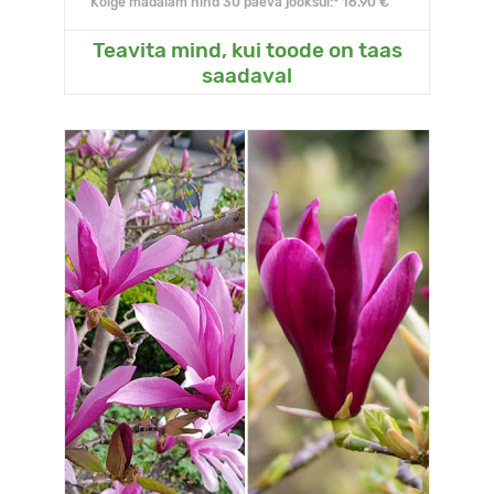
Kõige madalam hind 30 päeva jooksul:* 16.90 €
Teavita mind, kui toode on taas
saadaval