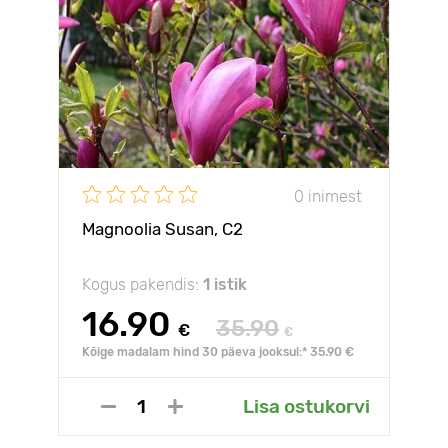
0 inimest
Magnoolia Susan, C2
Kogus pakendis:
1 istik
16.90
35.90
€
€
Kõige madalam hind 30 päeva jooksul:* 35.90 €
Lisa ostukorvi