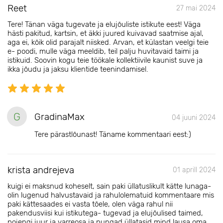
Reet
27 mai 2024
Tere! Tänan väga tugevate ja elujõuliste istikute eest! Väga
hästi pakitud, kartsin, et äkki juured kuivavad saatmise ajal,
aga ei, kõik olid parajalt niisked. Arvan, et külastan veelgi teie
e- poodi, mulle väga meeldib, teil palju huvitavaid taimi ja
istikuid. Soovin kogu teie töökale kollektiivile kaunist suve ja
ikka jõudu ja jaksu klientide teenindamisel.
G
GradinaMax
04 juuni 2024
Tere pärastlõunast! Täname kommentaari eest:)
krista andrejeva
01 aprill 2024
kuigi ei maksnud koheselt, sain paki üllatuslikult kätte lunaga-
olin lugenud halvustavaid ja rahulolematuid kommentaare mis
paki kättesaades ei vasta tõele, olen väga rahul nii
pakendusviisi kui istikutega- tugevad ja elujõulised taimed,
pojengi juur ja varreosa ja pungad üllatasid mind lausa oma