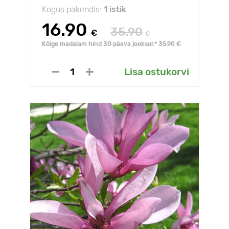
Kogus pakendis:
1 istik
16.90
35.90
€
€
Kõige madalam hind 30 päeva jooksul:* 35.90 €
Lisa ostukorvi