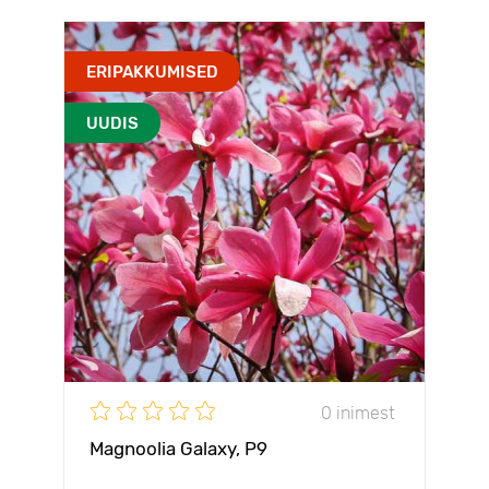
ERIPAKKUMISED
UUDIS
0 inimest
Magnoolia Galaxy, P9