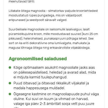
meenutavad tähti.
Lillakate õitega magnoolia - silmatorkav paljude kroonlehtedest
moodustatud rüpes pungadega, mis on väljastpoolt
erkpunased ja seestpoolt säravalt valged.
Suurõielisele magnooliale on iseloomulik laialivalguv, laialt
püramiidikujuline kroon, mille moodustavad suured (kuni 25 cm
pikkused), helerohelised, punakaspruuni põhjaga lehed. See
sort on ka eriti dekoratiivne oma lumivalgete, mahukate ja
magusa lõhnaga õitega ning erksavärviliste viljakäbidega.
Agronoomilised saladused
Kõige optimaalsem asukoht magnooliate jaoks aias
on päikesepaistelised, heledad ja avarad alad, mida
ei mõjuta karmid tuulepuhangud.
Puud õitsevad ja õitsevad rikkalikult viljakatel ja
madala happesusega muldadel.
Õigeaegne kastmine on magnooliapuude puhul väga
oluline. Kui suvi on kuum ja vihmad on harvad,
valage iga päev 2-3 ämbritäit sooja vett puu juure