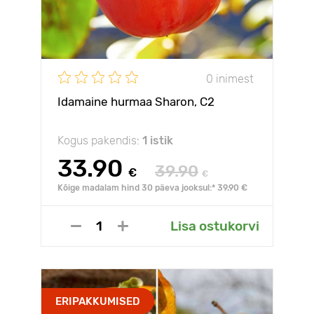
0 inimest
Idamaine hurmaa Sharon, С2
Kogus pakendis:
1 istik
33.90
39.90
€
€
Kõige madalam hind 30 päeva jooksul:* 39.90 €
Lisa ostukorvi
ERIPAKKUMISED