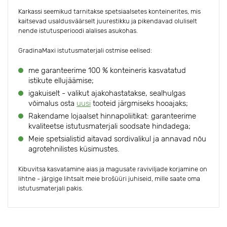
Karkassi seemikud tarnitakse spetsiaalsetes konteinerites, mis
kaitsevad usaldusväärselt juurestikku ja pikendavad oluliselt
nende istutusperioodi alalises asukohas.
GradinaMaxi istutusmaterjali ostmise eelised:
me garanteerime 100 % konteineris kasvatatud
istikute ellujäämise;
igakuiselt - valikut ajakohastatakse, sealhulgas
võimalus osta
uusi
tooteid järgmiseks hooajaks;
Rakendame lojaalset hinnapoliitikat: garanteerime
kvaliteetse istutusmaterjali soodsate hindadega;
Meie spetsialistid aitavad sordivalikul ja annavad nõu
agrotehnilistes küsimustes.
Kibuvitsa kasvatamine aias ja magusate raviviljade korjamine on
lihtne - järgige lihtsalt meie brošüüri juhiseid, mille saate oma
istutusmaterjali pakis.