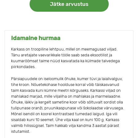
Jätke arvustus
Idamaine hurmaa
Karkass on troopiline lehtpuu, millel on meemagusad viljad.
Tänu aretajate vaevarikkale tööle saab seda eksootilist ja
kuumarõõmsat taime nüüd kasvatada ka külmade talvedega
piirkondades.
Pärsiapuudele on iseloomulik õhuke, kumer tüvi ja laialivalguv,
tihe kroon. Nõuetekohase hoolduse korral võib täiskasvanud
taim kasvada kuni kümne meetri kõrguseks. Karkassi viljad on
mahlakad marjad, mille viljaliha on mahlakas ja marmelaadne.
Õhuke, läikiv ja kergelt sametine koor võib sõltuvalt sordist olla
tulipunase oranži, pruunikaspunase või šokolaadse värvusega.
Mõnel isendil on koorel kontrastsed tumedad laigud. Iga vili
sisaldab kuni 10 seemet. Ühe vilja kaal on kuni 100 g. Karkass
valmib hilissügisel. Taim hakkab vilja kandma 3 aastat pärast
istutamist.