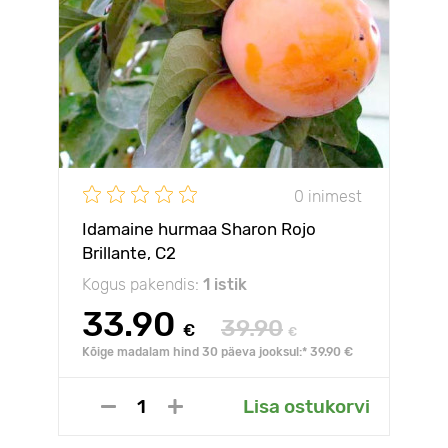
0 inimest
Idamaine hurmaa Sharon Rojo
Brillante, С2
Kogus pakendis:
1 istik
33.90
39.90
€
€
Kõige madalam hind 30 päeva jooksul:* 39.90 €
Lisa ostukorvi