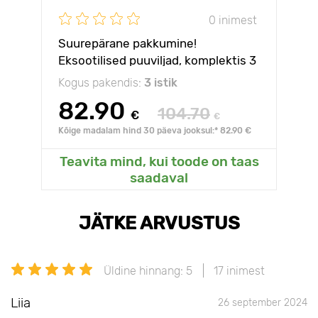
0 inimest
Suurepärane pakkumine!
Eksootilised puuviljad, komplektis 3
istikut
Kogus pakendis:
3 istik
82.90
104.70
€
€
Kõige madalam hind 30 päeva jooksul:* 82.90 €
Teavita mind, kui toode on taas
saadaval
JÄTKE ARVUSTUS
Üldine hinnang: 5
17 inimest
Liia
26 september 2024