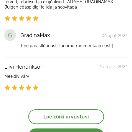
terved, rohelised ja elujõulised- AITÄHH, GRADINAMAX.
Julgen edaspidigi tellida ja soovitada
G
GradinaMax
06 aprill 2024
Tere pärastlõunast! Täname kommentaari eest:)
Liivi Hendrikson
27 märts 2024
Meeldiv värv
Loe kõiki arvustusi