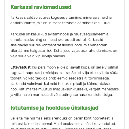
Karkassi raviomadused
Karkass sisaldab suures koguses vitamiine, mineraalaineid ja
antioksüdante, mis on inimese tervisele äärmiselt kasulikud.
Karkudel on kasulikud avitaminoosi ja rauavaegusaneemia
ennetamiseks ning on head skorbuudi puhul. Karkassid
sisaldavad suures kontsentratsioonis joodi, mis vähendab
kilpnäärme haiguste riski. Keha joodivajaduse rahuldamiseks on
vaja süüa vaid 2 puuvilja päevas.
Ettevaatust:
kui persimoon ei ole piisavalt küps, on selle viljalihal
tugevalt hapukas ja mõrkjas maitse. Sellist vilja ei soovitata süüa
toorelt: võivad tekkida probleemid seedetrakti toimimisega.
Karkassid valmivad, kui neid hoitakse pikalt ja külmutatakse
hoolikalt: maitse muutub magus-suhkruliseks, kergelt mahedaks
ja viljaliha on marmelaadi või pudingi sarnase konsistentsiga.
Istutamise ja hoolduse üksikasjad
Selle taime normaalseks arenguks on parim koht hoonetest ja
teistest taimedest eemal. Muld peaks olema hästi kuivendatud,