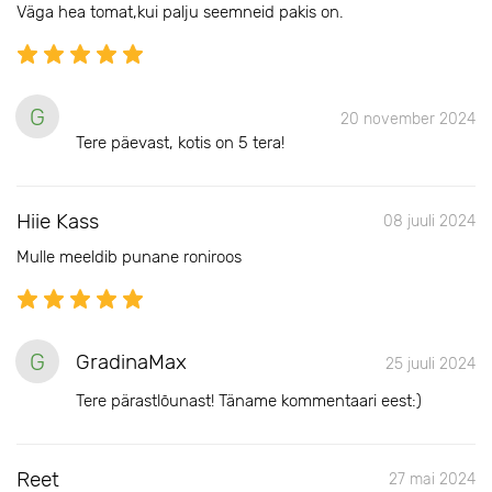
Väga hea tomat,kui palju seemneid pakis on.
G
20 november 2024
Tere päevast, kotis on 5 tera!
Hiie Kass
08 juuli 2024
Mulle meeldib punane roniroos
G
GradinaMax
25 juuli 2024
Tere pärastlõunast! Täname kommentaari eest:)
Reet
27 mai 2024