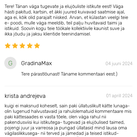
Tere! Tänan väga tugevate ja elujõuliste istikute eest! Väga
hästi pakitud, kartsin, et äkki juured kuivavad saatmise ajal,
aga ei, kõik olid parajalt niisked. Arvan, et külastan veelgi teie
e- poodi, mulle väga meeldib, teil palju huvitavaid taimi ja
istikuid. Soovin kogu teie töökale kollektiivile kaunist suve ja
ikka jõudu ja jaksu klientide teenindamisel.
G
GradinaMax
04 juuni 2024
Tere pärastlõunast! Täname kommentaari eest:)
krista andrejeva
01 aprill 2024
kuigi ei maksnud koheselt, sain paki üllatuslikult kätte lunaga-
olin lugenud halvustavaid ja rahulolematuid kommentaare mis
paki kättesaades ei vasta tõele, olen väga rahul nii
pakendusviisi kui istikutega- tugevad ja elujõulised taimed,
pojengi juur ja varreosa ja pungad üllatasid mind lausa oma
vägilaslikkusega- nii terved ja jämedad ja teised istikud-