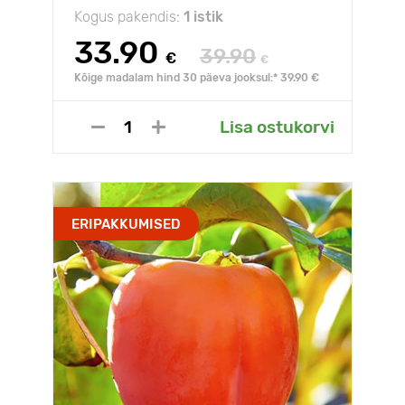
Kogus pakendis:
1 istik
33.90
39.90
€
€
Kõige madalam hind 30 päeva jooksul:* 39.90 €
Lisa ostukorvi
ERIPAKKUMISED