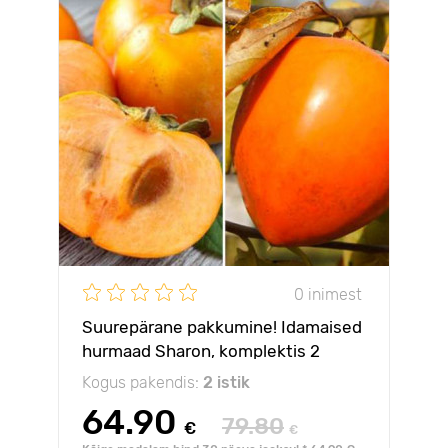
0 inimest
Suurepärane pakkumine! Idamaised
hurmaad Sharon, komplektis 2
istikut
Kogus pakendis:
2 istik
64.90
79.80
€
€