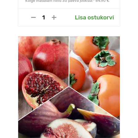
Kõige madalam hind 30 päeva jooksul:* 64.90 €
Lisa ostukorvi