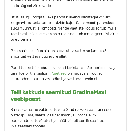
et vältida seisvat vett juurte all. Taimi on soovitatav istutada
aeda sügisel või kevadel.
Istutusaugu põhja tuleks panna kuivendusmaterjal kiviklibu,
kergsavi, purustatud telliskivide kujul. Samamoodi pannakse
auku huumust ja komposti. Nende väetiste kogus sõltub mulla
koostisest: mida vaesem on muld, seda rohkem orgaanilist ainet
tuleb panna.
Pikemaajalise põua ajal on soovitatav kastmine (umbes 5
ämbritäit vett iga puu juure alla).
Puud tuleks toita pärast karkassi koristamist. Sel perioodil vajab
taim fosforit ja kaaliumi.
Väetised
on hädavajalikud, et
suurendada puu talvekindlust ja vastupanuvõimet.
Telli kakkude seemikud GradinaMaxi
veebipoest
Rahvusvaheline valdusettevõte GradinaMax saab taimede
pistikupuude, sealhulgas persimoni, Euroopa eliit-
puuaiandusettevõtetest ja müüb ainult sertifitseeritud
kvaliteetseid tooteid.