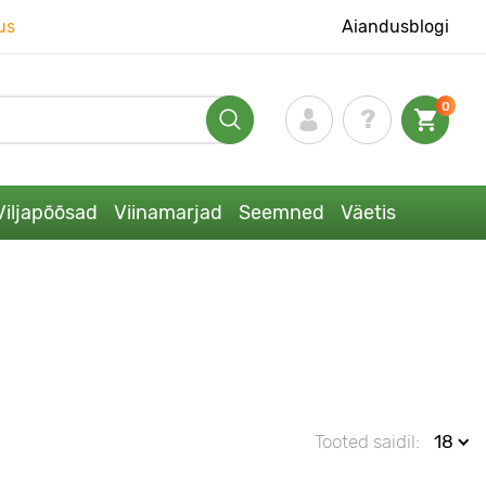
us
Aiandusblogi
0
Viljapõõsad
Viinamarjad
Seemned
Väetis
Tooted saidil:
18