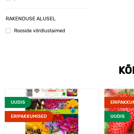
august
RAKENDUSE ALUSEL
september
Rooside võrdlustaimed
KÕ
UUDIS
ERIPAKKU
ERIPAKKUMISED
UUDIS