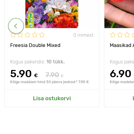
0 inimest
Freesia Double Mixed
Maasikad 
Kogus pakendis:
10 tükk.
Kogus pake
5.90
6.90
7.90
€
€
Kõige madalam hind 30 päeva jooksul:* 7.90 €
Kõige madalam
Lisa ostukorvi