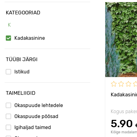
KATEGOORIAD
Omadused
K
Taime kõrgu
Kadakasinine
Type pots
Taimede
vahekaugus
TÜÜBI JÄRGI
Päikseline,
Istikud
poolvarjulin
Vastupidavu
TAIMELIIGID
Kadakasini
Okaspuude lehtedele
Kogus pake
Okaspuude põõsad
5.90
Igihaljad taimed
Kõige madalam 