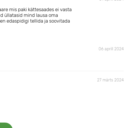
aare mis paki kättesaades ei vasta
gad üllatasid mind lausa oma
n edaspidigi tellida ja soovitada
06 aprill 2024
27 märts 2024