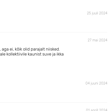
25 juuli 2024
27 mai 2024
aga ei, kõik olid parajalt niisked.
le kollektiivile kaunist suve ja ikka
04 juuni 2024
01 aprill 2024