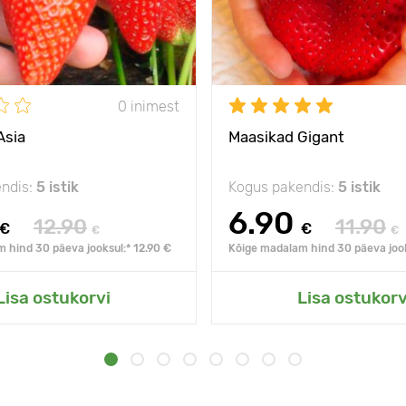
0 inimest
Asia
Maasikad Gigant
ndis:
5 istik
Kogus pakendis:
5 istik
6.90
12.90
11.90
€
€
€
€
 hind 30 päeva jooksul:* 12.90 €
Kõige madalam hind 30 päeva jook
Lisa ostukorvi
Lisa ostukorv