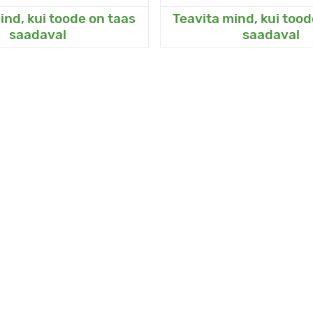
ind, kui toode on taas
Teavita mind, kui tood
sanud Minu aeda
Lisanud Minu a
saadaval
saadaval