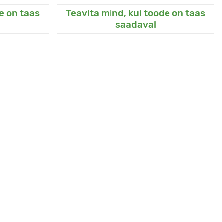
e on taas
Teavita mind, kui toode on taas
eda
Lisanud Minu aeda
saadaval