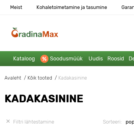
Meist
Kohaletoimetamine ja tasumine
Garan
Kataloog
Soodusmüük
Uudis
Roosid
De
Avaleht
Kõik tooted
Kadakasinine
KADAKASININE
Filtri lähtestamine
Sorteeri:
pop