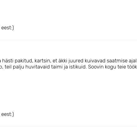
eest:)
hästi pakitud, kartsin, et äkki juured kuivavad saatmise ajal, 
teil palju huvitavaid taimi ja istikuid. Soovin kogu teie tööka
eest:)