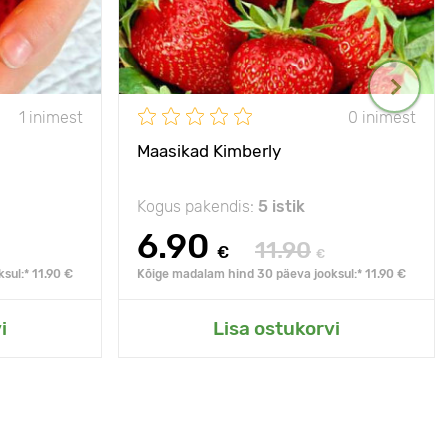
1 inimest
0 inimest
Maasikad Kimberly
Kogus pakendis:
5 istik
6.90
11.90
€
€
sul:* 11.90 €
Kõige madalam hind 30 päeva jooksul:* 11.90 €
i
Lisa ostukorvi