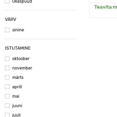
Okaspuud
Teavita m
Li
VÄRV
sinine
ISTUTAMINE
oktoober
november
märts
aprill
mai
juuni
juuli