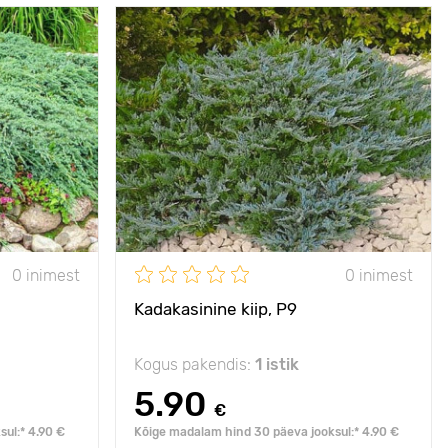
t hargnenud
Omadused
igihaljas
 vähenõudlik
Taime kõrgus
50 cm
30 - 40 cm
Type pots
Р9
Р9
Taimede
1 - 2 m
1.5 - 2 m
vahekaugused
Päikseline,
päike, penumbra, vari
numbra, vari
poolvarjuline
0 inimest
0 inimest
Vastupidavus külmale
- 40°C
- 40°C
Kadakasinine kiip, Р9
Kogus pakendis:
1 istik
5.90
€
ul:* 4.90 €
Kõige madalam hind 30 päeva jooksul:* 4.90 €