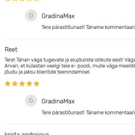
G
GradinaMax
Tere pärastlõunast! Täname kommentaari 
Reet
Tere! Tänan väga tugevate ja elujõuliste istikute eest! Väga 
Arvan, et külastan veelgi teie e- poodi, mulle väga meeldib, 
jõudu ja jaksu klientide teenindamisel.
G
GradinaMax
Tere pärastlõunast! Täname kommentaari 
krista andrejeva