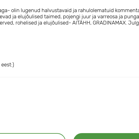
lunaga- olin lugenud halvustavaid ja rahulolematuid komment
ugevad ja elujõulised taimed, pojengi juur ja varreosa ja pun
 terved, rohelised ja elujõulised- AITÄHH, GRADINAMAX. Julge
eest:)