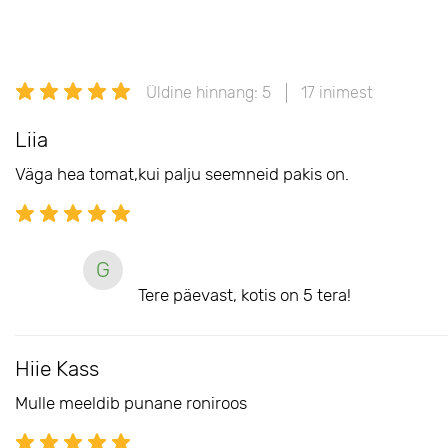
Üldine hinnang: 5
17 inimest
Liia
Väga hea tomat,kui palju seemneid pakis on.
G
Tere päevast, kotis on 5 tera!
Hiie Kass
Mulle meeldib punane roniroos