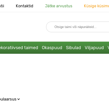
tii
Kontaktid
Jätke arvustus
Küsige küsim
koratiivsed taimed
Okaspuud
Sibulad
Viljapuud
ulaarsus