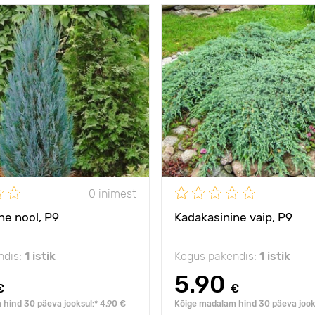
sinine nool
Omadused
tugeval
ja
s
5 m
Taime kõrgus
Р9
Type pots
1.5 - 2 m
ed
Taimede
vahekaugused
päike, penumbra, vari
e
Päikseline,
päike, pe
poolvarjuline
0 inimest
s külmale
- 40°C
Vastupidavus külmale
ne nool, Р9
Kadakasinine vaip, Р9
ndis:
1 istik
Kogus pakendis:
1 istik
5.90
€
€
hind 30 päeva jooksul:* 4.90 €
Kõige madalam hind 30 päeva jooks