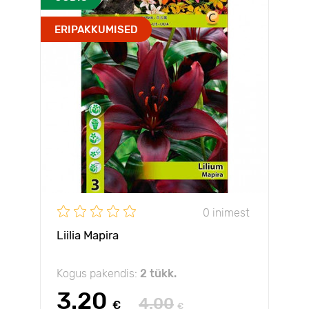
ERIPAKKUMISED
0 inimest
Liilia Mapira
Kogus pakendis:
2 tükk.
3.20
4.00
€
€