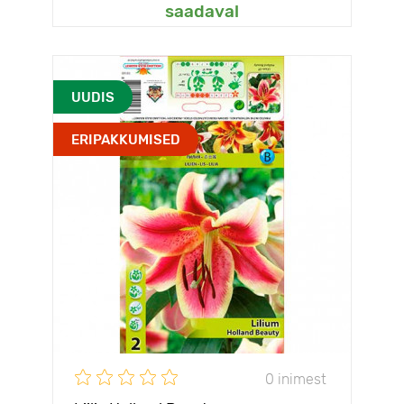
saadaval
UUDIS
ERIPAKKUMISED
0 inimest