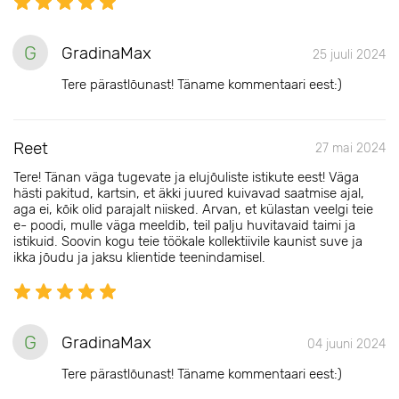
G
GradinaMax
25 juuli 2024
Tere pärastlõunast! Täname kommentaari eest:)
Reet
27 mai 2024
Tere! Tänan väga tugevate ja elujõuliste istikute eest! Väga
hästi pakitud, kartsin, et äkki juured kuivavad saatmise ajal,
aga ei, kõik olid parajalt niisked. Arvan, et külastan veelgi teie
e- poodi, mulle väga meeldib, teil palju huvitavaid taimi ja
istikuid. Soovin kogu teie töökale kollektiivile kaunist suve ja
ikka jõudu ja jaksu klientide teenindamisel.
G
GradinaMax
04 juuni 2024
Tere pärastlõunast! Täname kommentaari eest:)