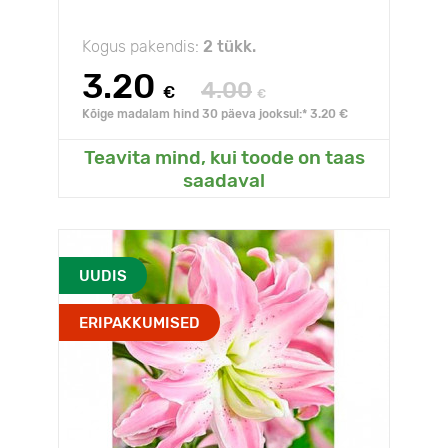
Kogus pakendis:
2 tükk.
3.20
4.00
€
€
Kõige madalam hind 30 päeva jooksul:* 3.20 €
Teavita mind, kui toode on taas
saadaval
UUDIS
ERIPAKKUMISED