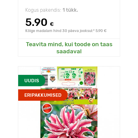
Kogus pakendis:
1 tükk.
5.90
€
Kõige madalam hind 30 päeva jooksul:* 5.90 €
Teavita mind, kui toode on taas
saadaval
UUDIS
ERIPAKKUMISED