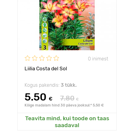
0 inimest
Liilia Costa del Sol
Kogus pakendis:
3 tükk.
5.50
7.80
€
€
Kõige madalam hind 30 päeva jooksul:* 5.50 €
Teavita mind, kui toode on taas
saadaval