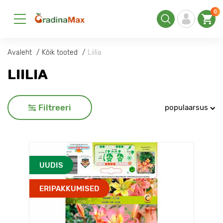
0
Avaleht
Kõik tooted
Liilia
LIILIA
Filtreeri
populaarsus
UUDIS
ERIPAKKUMISED