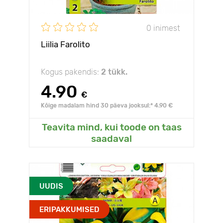
0 inimest
Liilia Farolito
Kogus pakendis:
2 tükk.
4.90
€
Kõige madalam hind 30 päeva jooksul:* 4.90 €
Teavita mind, kui toode on taas
saadaval
UUDIS
ERIPAKKUMISED