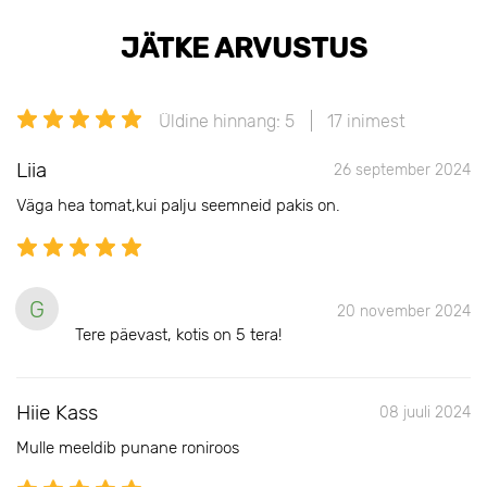
JÄTKE ARVUSTUS
Üldine hinnang: 5
17 inimest
Liia
26 september 2024
Väga hea tomat,kui palju seemneid pakis on.
G
20 november 2024
Tere päevast, kotis on 5 tera!
Hiie Kass
08 juuli 2024
Mulle meeldib punane roniroos