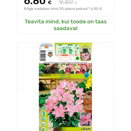
6.80
9.60
€
€
Kõige madalam hind 30 päeva jooksul:* 6.80 €
Teavita mind, kui toode on taas
saadaval