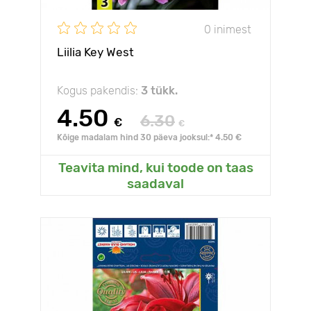
0 inimest
Liilia Key West
Kogus pakendis:
3 tükk.
4.50
6.30
€
€
Kõige madalam hind 30 päeva jooksul:* 4.50 €
Teavita mind, kui toode on taas
saadaval