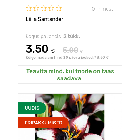
0 inimest
Liilia Santander
Kogus pakendis:
2 tükk.
3.50
5.00
€
€
Kõige madalam hind 30 päeva jooksul:* 3.50 €
Teavita mind, kui toode on taas
saadaval
UUDIS
ERIPAKKUMISED