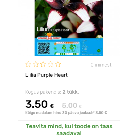
0 inimest
Liilia Purple Heart
Kogus pakendis:
2 tükk.
3.50
5.00
€
€
Kõige madalam hind 30 päeva jooksul:* 3.50 €
Teavita mind, kui toode on taas
saadaval