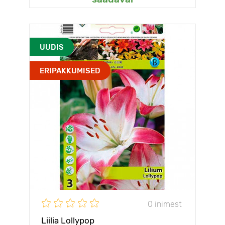
UUDIS
ERIPAKKUMISED
0 inimest
Liilia Lollypop