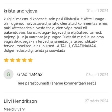
krista andrejeva
01 aprill 2024
kuigi ei maksnud koheselt, sain paki üllatuslikult kätte lunaga-
olin lugenud halvustavaid ja rahulolematuid kommentaare mis
paki kättesaades ei vasta tõele, olen väga rahul nii
pakendusviisi kui istikutega- tugevad ja elujõulised taimed,
pojengi juur ja varreosa ja pungad üllatasid mind lausa oma
vägilaslikkusega- nii terved ja jämedad ja teised istikud-
terved, rohelised ja elujõulised- AITÄHH, GRADINAMAX.
Julgen edaspidigi tellida ja soovitada
G
GradinaMax
06 aprill 2024
Tere pärastlõunast! Täname kommentaari eest:)
Liivi Hendrikson
27 märts 2024
Meeldiv värv