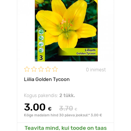
0 inimest
Liilia Golden Tycoon
Kogus pakendis:
2 tükk.
3.00
3.70
€
€
Kõige madalam hind 30 päeva jooksul:* 3.00 €
Teavita mind, kui toode on taas