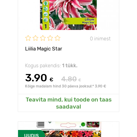
0 inimest
Liilia Magic Star
Kogus pakendis:
1 tükk.
3.90
4.80
€
€
Kõige madalam hind 30 päeva jooksul:* 3.90 €
Teavita mind, kui toode on taas
saadaval
UUDIS