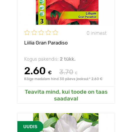
0 inimest
Liilia Gran Paradiso
Kogus pakendis:
2 tükk.
2.60
3.70
€
€
Kõige madalam hind 30 päeva jooksul:* 2.60 €
Teavita mind, kui toode on taas
saadaval
UUDIS