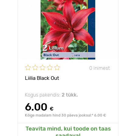
0 inimest
Liilia Black Out
Kogus pakendis:
2 tükk.
6.00
€
Kõige madalam hind 30 päeva jooksul:* 6.00 €
Teavita mind, kui toode on taas
saadaval