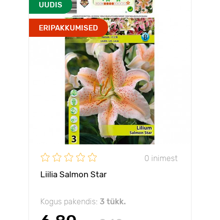
UUDIS
ERIPAKKUMISED
0 inimest
Liilia Salmon Star
Kogus pakendis:
3 tükk.