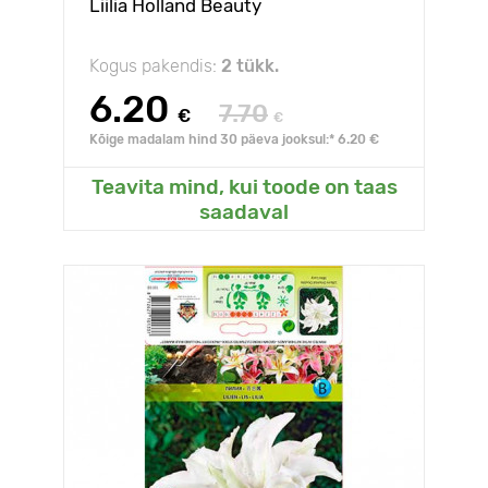
Liilia Holland Beauty
Kogus pakendis:
2 tükk.
6.20
7.70
€
€
Kõige madalam hind 30 päeva jooksul:* 6.20 €
Teavita mind, kui toode on taas
saadaval