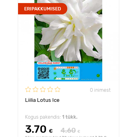
ERIPAKKUMISED
0 inimest
Liilia Lotus Ice
Kogus pakendis:
1 tükk.
3.70
4.60
€
€