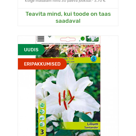
Kõige madalam hind 30 päeva jooksul:* 3.70 €
Teavita mind, kui toode on taas
saadaval
UUDIS
ERIPAKKUMISED