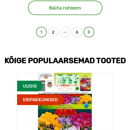
Näita rohkem
...
1
2
6
KÕIGE POPULAARSEMAD TOOTED
UUDIS
ERIPAKKUMISED