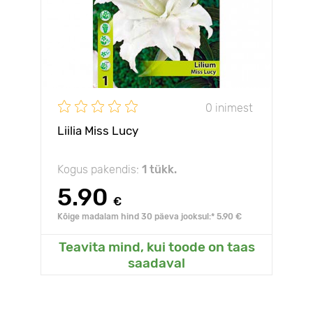
0 inimest
Liilia Miss Lucy
Kogus pakendis:
1 tükk.
5.90
€
Kõige madalam hind 30 päeva jooksul:* 5.90 €
Teavita mind, kui toode on taas
saadaval