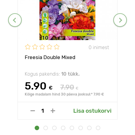
0 inimest
Freesia Double Mixed
Kogus pakendis:
10 tükk.
5.90
7.90
€
€
Kõige madalam hind 30 päeva jooksul:* 7.90 €
Lisa ostukorvi