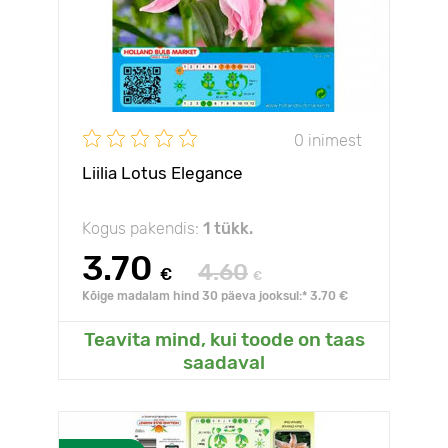
0 inimest
Liilia Lotus Elegance
Kogus pakendis:
1 tükk.
3.70
4.60
€
€
Kõige madalam hind 30 päeva jooksul:* 3.70 €
Teavita mind, kui toode on taas
saadaval