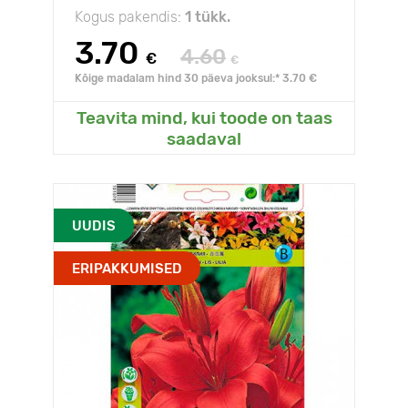
Kogus pakendis:
1 tükk.
3.70
4.60
€
€
Kõige madalam hind 30 päeva jooksul:* 3.70 €
Teavita mind, kui toode on taas
saadaval
UUDIS
ERIPAKKUMISED