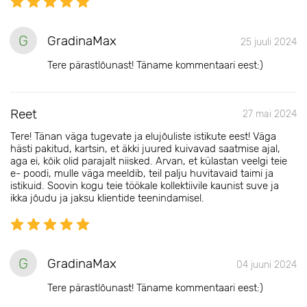
G
GradinaMax
25 juuli 2024
Tere pärastlõunast! Täname kommentaari eest:)
Reet
27 mai 2024
Tere! Tänan väga tugevate ja elujõuliste istikute eest! Väga
hästi pakitud, kartsin, et äkki juured kuivavad saatmise ajal,
aga ei, kõik olid parajalt niisked. Arvan, et külastan veelgi teie
e- poodi, mulle väga meeldib, teil palju huvitavaid taimi ja
istikuid. Soovin kogu teie töökale kollektiivile kaunist suve ja
ikka jõudu ja jaksu klientide teenindamisel.
G
GradinaMax
04 juuni 2024
Tere pärastlõunast! Täname kommentaari eest:)