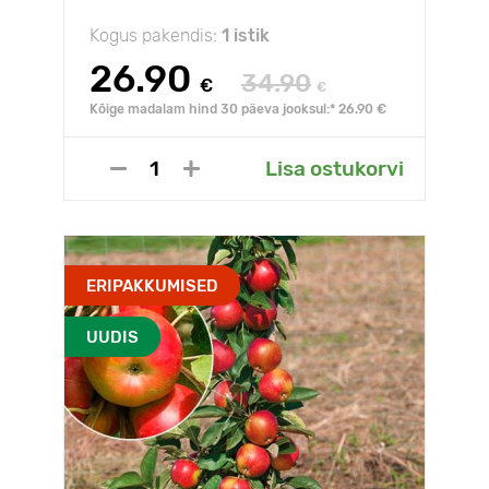
Kogus pakendis:
1 istik
26.90
34.90
€
€
Kõige madalam hind 30 päeva jooksul:* 26.90 €
Lisa ostukorvi
ERIPAKKUMISED
UUDIS