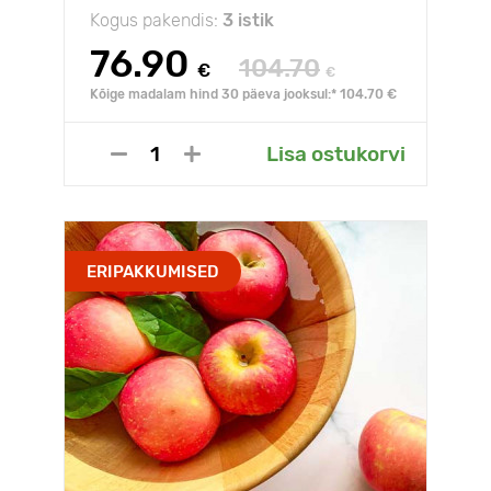
Kogus pakendis:
3 istik
76.90
104.70
€
€
Kõige madalam hind 30 päeva jooksul:* 104.70 €
Lisa ostukorvi
ERIPAKKUMISED