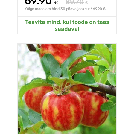
69.90
89.70
€
€
Kõige madalam hind 30 päeva jooksul:* 69.90 €
Teavita mind, kui toode on taas
saadaval