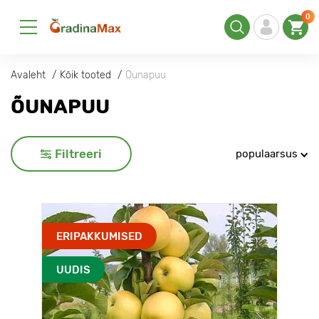
0
Avaleht
Kõik tooted
Õunapuu
ÕUNAPUU
Filtreeri
populaarsus
ERIPAKKUMISED
UUDIS