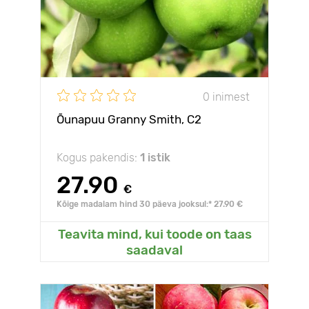
0 inimest
Õunapuu Granny Smith, С2
Kogus pakendis:
1 istik
27.90
€
Kõige madalam hind 30 päeva jooksul:* 27.90 €
Teavita mind, kui toode on taas
saadaval