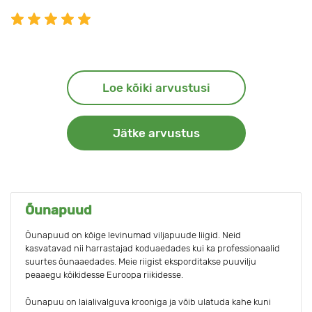
Loe kõiki arvustusi
Jätke arvustus
Õunapuud
Õunapuud on kõige levinumad viljapuude liigid. Neid
kasvatavad nii harrastajad koduaedades kui ka professionaalid
suurtes õunaaedades. Meie riigist eksporditakse puuvilju
peaaegu kõikidesse Euroopa riikidesse.
Õunapuu on laialivalguva krooniga ja võib ulatuda kahe kuni