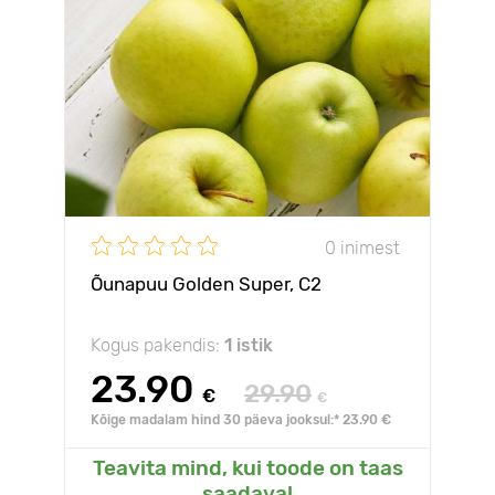
0 inimest
Õunapuu Golden Super, С2
Kogus pakendis:
1 istik
23.90
29.90
€
€
Kõige madalam hind 30 päeva jooksul:* 23.90 €
Teavita mind, kui toode on taas
saadaval