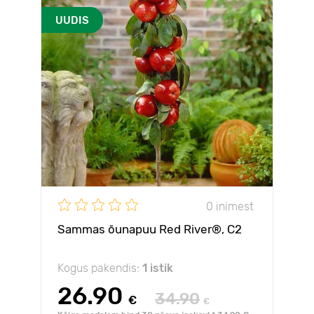
UUDIS
0 inimest
Sammas õunapuu Red River®, C2
Kogus pakendis:
1 istik
26.90
34.90
€
€