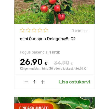
0 inimest
mini Õunapuu Delegrina®, C2
Kogus pakendis:
1 istik
26.90
34.90
€
€
Kõige madalam hind 30 päeva jooksul:* 26.90 €
Lisa ostukorvi
ERIPAKKUMISED