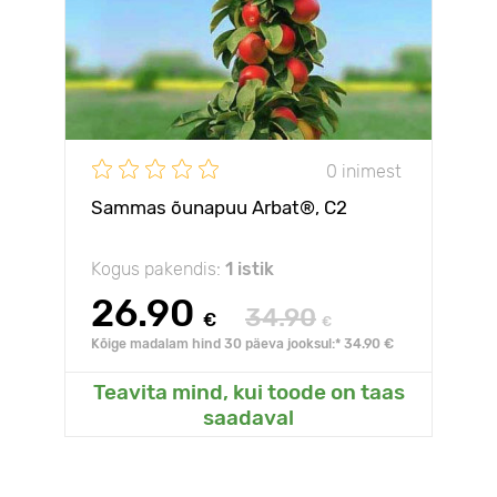
0 inimest
Sammas õunapuu Arbat®, C2
Kogus pakendis:
1 istik
26.90
34.90
€
€
Kõige madalam hind 30 päeva jooksul:* 34.90 €
Teavita mind, kui toode on taas
saadaval