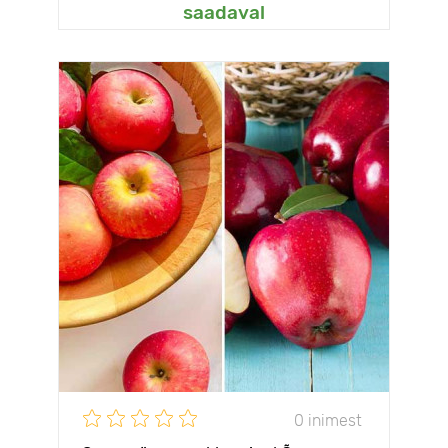
saadaval
0 inimest