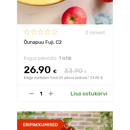
0 inimest
Õunapuu Fuji, С2
Kogus pakendis:
1 istik
26.90
33.90
€
€
Kõige madalam hind 30 päeva jooksul:* 33.90 €
Lisa ostukorvi
ERIPAKKUMISED