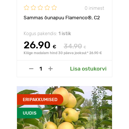
0 inimest
Sammas õunapuu Flamenco®, C2
Kogus pakendis:
1 istik
26.90
34.90
€
€
Kõige madalam hind 30 päeva jooksul:* 26.90 €
Lisa ostukorvi
ERIPAKKUMISED
UUDIS