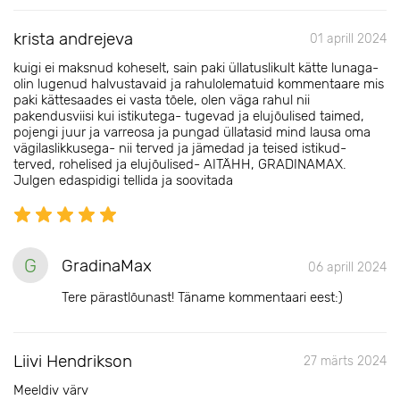
krista andrejeva
01 aprill 2024
kuigi ei maksnud koheselt, sain paki üllatuslikult kätte lunaga-
olin lugenud halvustavaid ja rahulolematuid kommentaare mis
paki kättesaades ei vasta tõele, olen väga rahul nii
pakendusviisi kui istikutega- tugevad ja elujõulised taimed,
pojengi juur ja varreosa ja pungad üllatasid mind lausa oma
vägilaslikkusega- nii terved ja jämedad ja teised istikud-
terved, rohelised ja elujõulised- AITÄHH, GRADINAMAX.
Julgen edaspidigi tellida ja soovitada
G
GradinaMax
06 aprill 2024
Tere pärastlõunast! Täname kommentaari eest:)
Liivi Hendrikson
27 märts 2024
Meeldiv värv