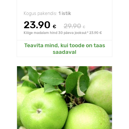
Kogus pakendis:
1 istik
23.90
29.90
€
€
Kõige madalam hind 30 päeva jooksul:* 23.90 €
Teavita mind, kui toode on taas
saadaval