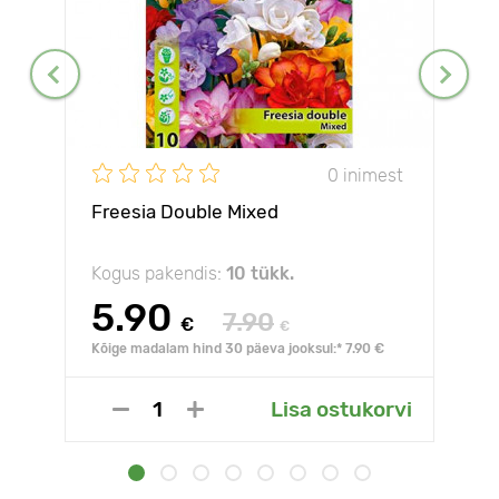
0 inimest
Freesia Double Mixed
Kogus pakendis:
10 tükk.
5.90
7.90
€
€
Kõige madalam hind 30 päeva jooksul:* 7.90 €
Lisa ostukorvi