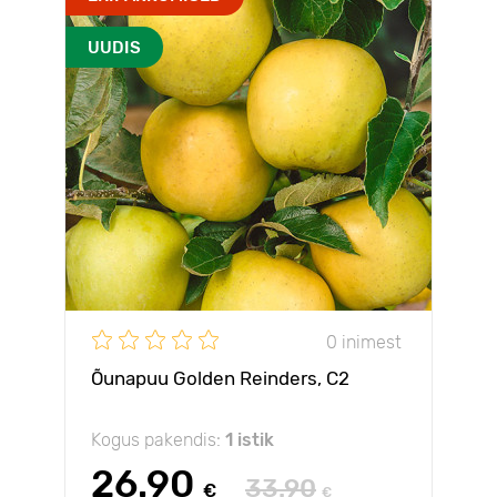
UUDIS
0 inimest
Õunapuu Golden Reinders, C2
Kogus pakendis:
1 istik
26.90
33.90
€
€