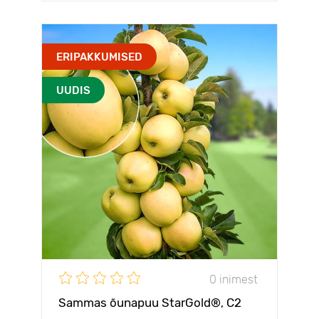
ERIPAKKUMISED
UUDIS
0 inimest
Sammas õunapuu StarGold®, C2