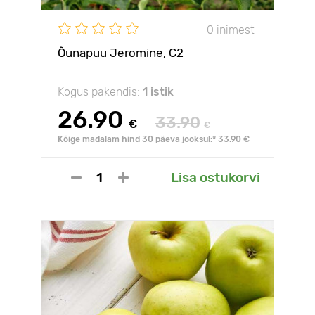
0 inimest
Õunapuu Jeromine, C2
Kogus pakendis:
1 istik
26.90
33.90
€
€
Kõige madalam hind 30 päeva jooksul:* 33.90 €
Lisa ostukorvi