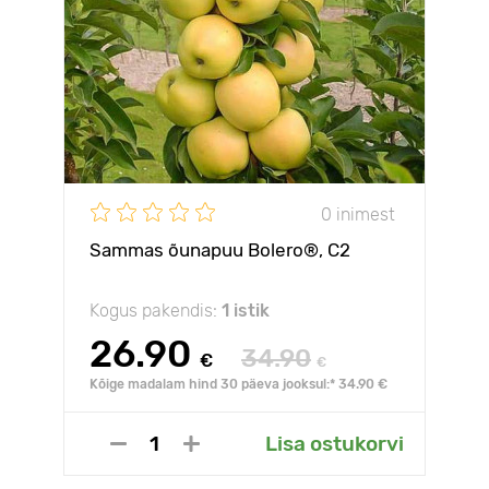
0 inimest
Sammas õunapuu Bolero®, C2
Kogus pakendis:
1 istik
26.90
34.90
€
€
Kõige madalam hind 30 päeva jooksul:* 34.90 €
Lisa ostukorvi