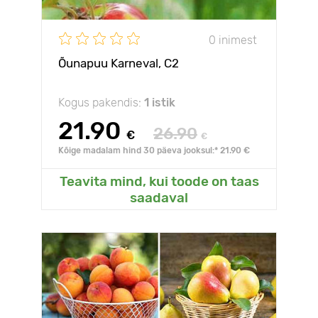
0 inimest
Õunapuu Karneval, C2
Kogus pakendis:
1 istik
21.90
26.90
€
€
Kõige madalam hind 30 päeva jooksul:* 21.90 €
Teavita mind, kui toode on taas
saadaval