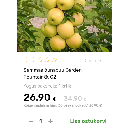
0 inimest
Sammas õunapuu Garden
Fountain®, C2
Kogus pakendis:
1 istik
26.90
34.90
€
€
Kõige madalam hind 30 päeva jooksul:* 26.90 €
Lisa ostukorvi