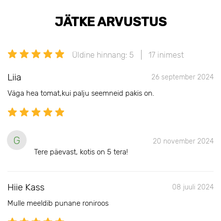
JÄTKE ARVUSTUS
Üldine hinnang: 5
17 inimest
Liia
26 september 2024
Väga hea tomat,kui palju seemneid pakis on.
G
20 november 2024
Tere päevast, kotis on 5 tera!
Hiie Kass
08 juuli 2024
Mulle meeldib punane roniroos