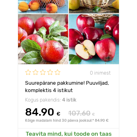
0 inimest
Suurepärane pakkumine! Puuviljad,
komplektis 4 istikut
Kogus pakendis:
4 istik
84.90
107.60
€
€
Kõige madalam hind 30 päeva jooksul:* 84.90 €
Teavita mind, kui toode on taas