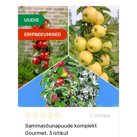
UUDIS
ERIPAKKUMISED
0 inimest
Sammasõunapuude komplekt
Gourmet, 3 istikut