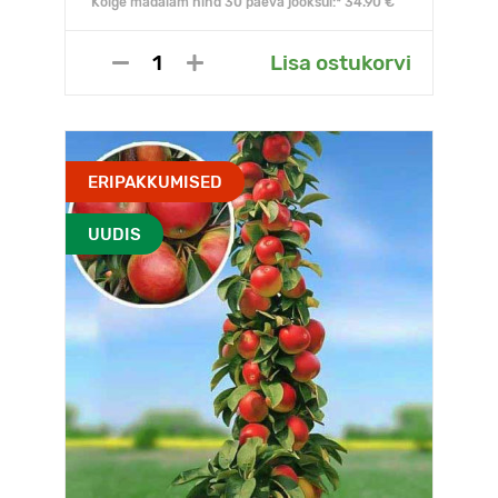
Kõige madalam hind 30 päeva jooksul:* 34.90 €
Lisa ostukorvi
ERIPAKKUMISED
UUDIS