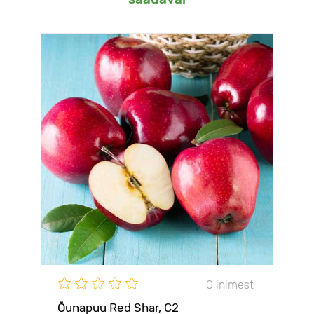
0 inimest
Õunapuu Red Shar, С2