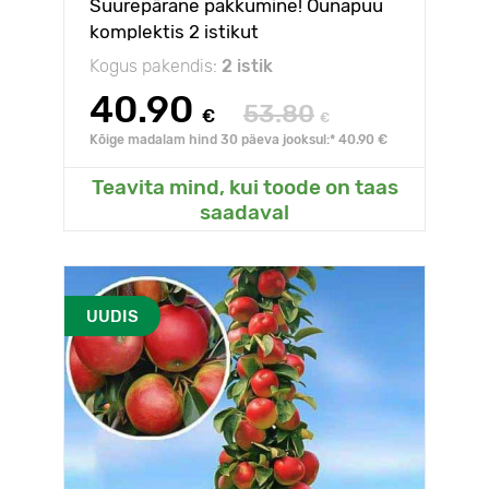
Suurepärane pakkumine! Õunapuu
komplektis 2 istikut
Kogus pakendis:
2 istik
40.90
53.80
€
€
Kõige madalam hind 30 päeva jooksul:* 40.90 €
Teavita mind, kui toode on taas
saadaval
UUDIS