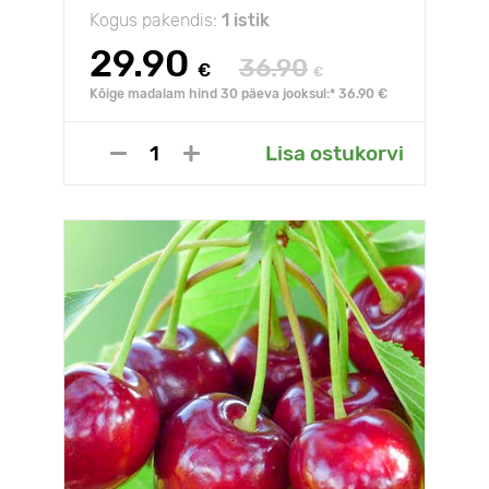
Kogus pakendis:
1 istik
29.90
36.90
€
€
Kõige madalam hind 30 päeva jooksul:* 36.90 €
Lisa ostukorvi