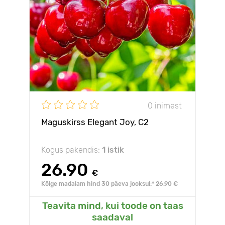
0 inimest
Maguskirss Elegant Joy, С2
Kogus pakendis:
1 istik
26.90
€
Kõige madalam hind 30 päeva jooksul:* 26.90 €
Teavita mind, kui toode on taas
saadaval