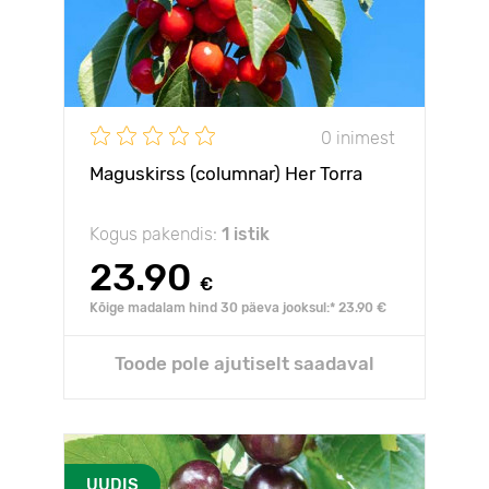
0 inimest
Maguskirss (columnar) Her Torra
Kogus pakendis:
1 istik
23.90
€
Kõige madalam hind 30 päeva jooksul:* 23.90 €
Toode pole ajutiselt saadaval
UUDIS