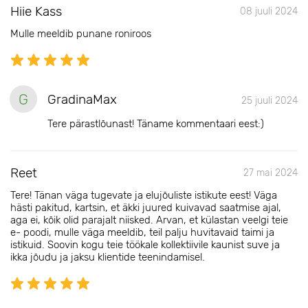
Hiie Kass
08 juuli 2024
Mulle meeldib punane roniroos
G
GradinaMax
25 juuli 2024
Tere pärastlõunast! Täname kommentaari eest:)
Reet
27 mai 2024
Tere! Tänan väga tugevate ja elujõuliste istikute eest! Väga
hästi pakitud, kartsin, et äkki juured kuivavad saatmise ajal,
aga ei, kõik olid parajalt niisked. Arvan, et külastan veelgi teie
e- poodi, mulle väga meeldib, teil palju huvitavaid taimi ja
istikuid. Soovin kogu teie töökale kollektiivile kaunist suve ja
ikka jõudu ja jaksu klientide teenindamisel.