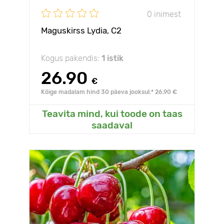
0 inimest
Maguskirss Lydia, С2
Kogus pakendis:
1 istik
26.90
€
Kõige madalam hind 30 päeva jooksul:* 26.90 €
Teavita mind, kui toode on taas
saadaval