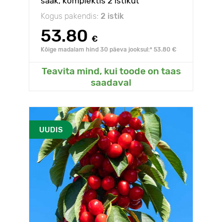
saak, komplektis 2 istikut
Kogus pakendis:
2 istik
53.80
€
Kõige madalam hind 30 päeva jooksul:* 53.80 €
Teavita mind, kui toode on taas
saadaval
UUDIS