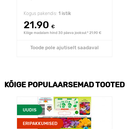
Kogus pakendis:
1 istik
21.90
€
Kõige madalam hind 30 päeva jooksul:* 21.90 €
Toode pole ajutiselt saadaval
KÕIGE POPULAARSEMAD TOOTED
UUDIS
ERIPAKKUMISED