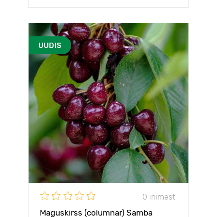
UUDIS
0 inimest
Maguskirss (columnar) Samba