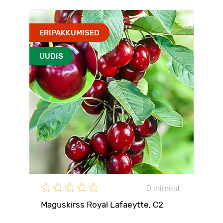
ERIPAKKUMISED
UUDIS
0 inimest
Maguskirss Royal Lafaeytte, C2