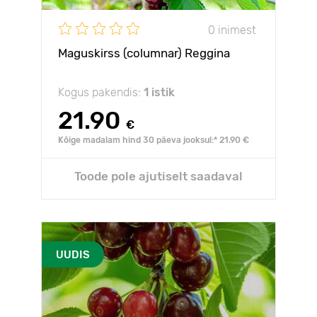
0 inimest
Maguskirss (columnar) Reggina
Kogus pakendis:
1 istik
21.90
€
Kõige madalam hind 30 päeva jooksul:* 21.90 €
Toode pole ajutiselt saadaval
UUDIS