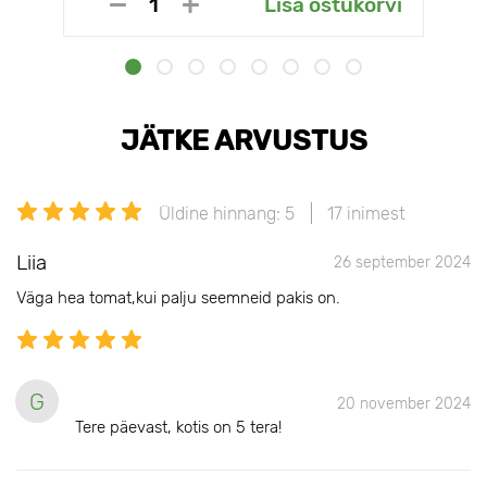
Lisa ostukorvi
JÄTKE ARVUSTUS
Üldine hinnang: 5
17 inimest
Liia
26 september 2024
Väga hea tomat,kui palju seemneid pakis on.
G
20 november 2024
Tere päevast, kotis on 5 tera!