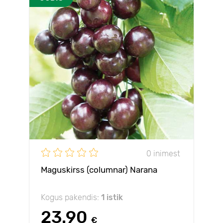
0 inimest
Maguskirss (columnar) Narana
Kogus pakendis:
1 istik
23.90
€