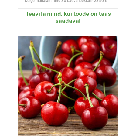
Kõige madalam hind 30 päeva jooksul:* 23.90 €
Teavita mind, kui toode on taas
saadaval