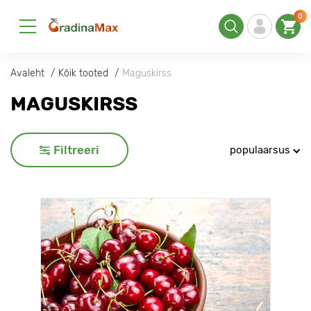
0
Avaleht
Kõik tooted
Maguskirss
MAGUSKIRSS
Filtreeri
populaarsus