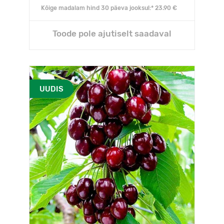
Kõige madalam hind 30 päeva jooksul:* 23.90 €
Toode pole ajutiselt saadaval
UUDIS