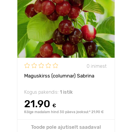
0 inimest
Maguskirss (columnar) Sabrina
Kogus pakendis:
1 istik
21.90
€
Kõige madalam hind 30 päeva jooksul:* 21.90 €
Toode pole ajutiselt saadaval