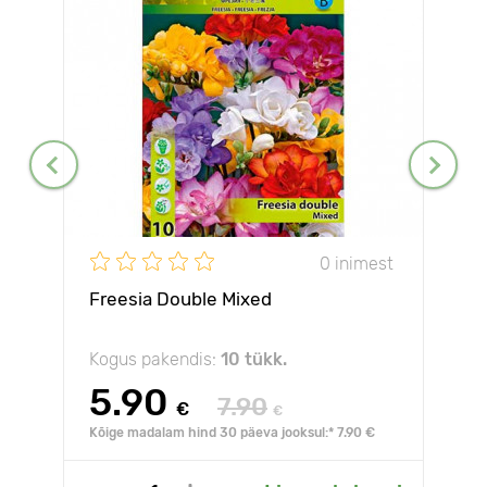
0 inimest
Freesia Double Mixed
Kogus pakendis:
10 tükk.
5.90
7.90
€
€
Kõige madalam hind 30 päeva jooksul:* 7.90 €