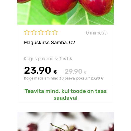
0 inimest
Maguskirss Samba, С2
Kogus pakendis:
1 istik
23.90
29.90
€
€
Kõige madalam hind 30 päeva jooksul:* 23.90 €
Teavita mind, kui toode on taas
saadaval