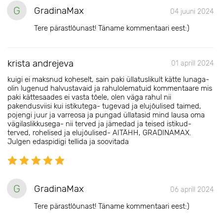
G
GradinaMax
04 juuni 2024
Tere pärastlõunast! Täname kommentaari eest:)
krista andrejeva
01 aprill 2024
kuigi ei maksnud koheselt, sain paki üllatuslikult kätte lunaga-
olin lugenud halvustavaid ja rahulolematuid kommentaare mis
paki kättesaades ei vasta tõele, olen väga rahul nii
pakendusviisi kui istikutega- tugevad ja elujõulised taimed,
pojengi juur ja varreosa ja pungad üllatasid mind lausa oma
vägilaslikkusega- nii terved ja jämedad ja teised istikud-
terved, rohelised ja elujõulised- AITÄHH, GRADINAMAX.
Julgen edaspidigi tellida ja soovitada
G
GradinaMax
06 aprill 2024
Tere pärastlõunast! Täname kommentaari eest:)