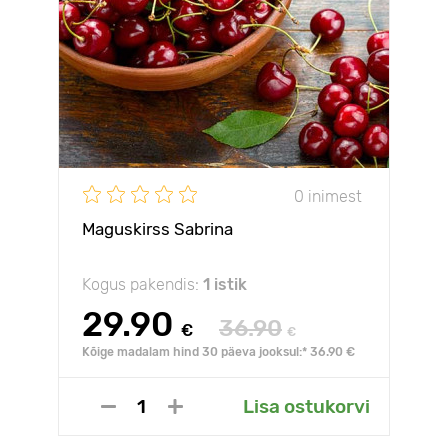
0 inimest
Maguskirss Sabrina
Kogus pakendis:
1 istik
29.90
36.90
€
€
Kõige madalam hind 30 päeva jooksul:* 36.90 €
Lisa ostukorvi