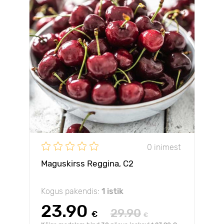
0 inimest
Maguskirss Reggina, С2
Kogus pakendis:
1 istik
23.90
29.90
€
€