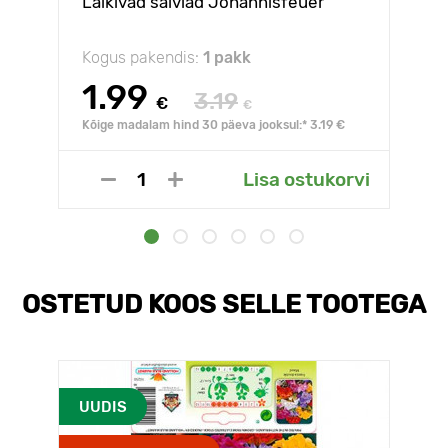
Läikivad salviad Johannisfeuer
Kogus pakendis:
1 pakk
1.99
3.19
€
€
Kõige madalam hind 30 päeva jooksul:* 3.19 €
Lisa ostukorvi
OSTETUD KOOS SELLE TOOTEGA
UUDIS