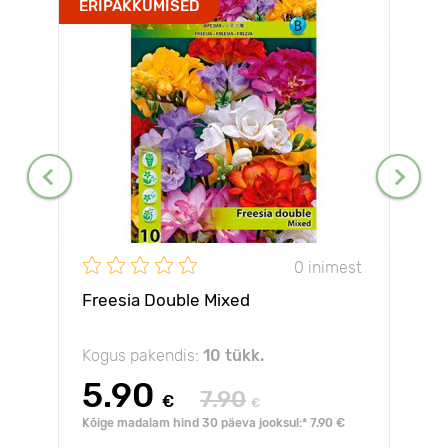
ERIPAKKUMISED
0 inimest
Freesia Double Mixed
Kogus pakendis:
10 tükk.
5.90
7.90
€
€
Kõige madalam hind 30 päeva jooksul:* 7.90 €