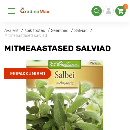
0
Avaleht
Kõik tooted
Seemned
Salviad
Mitmeaastased salviad
MITMEAASTASED SALVIAD
ERIPAKKUMISED