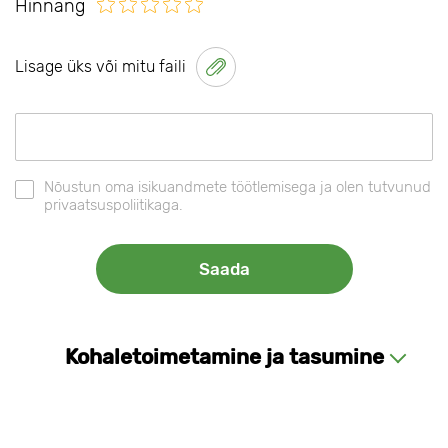
Hinnang
Lisage üks või mitu faili
Nõustun oma isikuandmete töötlemisega ja olen tutvunud
privaatsuspoliitikaga.
Kohaletoimetamine ja tasumine