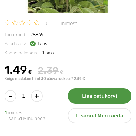
0
0 inimest
Tootekood:
78869
Saadavus:
Laos
Kogus pakendis:
1 pakk.
1.49
2.39
€
€
Kõige madalam hind 30 päeva jooksul:* 2.39 €
-
+
Lisa ostukorvi
1
inimest
Lisanud Minu aeda
Lisanud Minu aeda