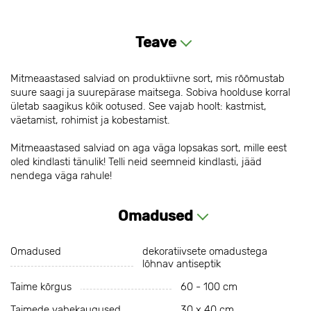
Teave
Mitmeaastased salviad on produktiivne sort, mis rõõmustab
suure saagi ja suurepärase maitsega. Sobiva hoolduse korral
ületab saagikus kõik ootused. See vajab hoolt: kastmist,
väetamist, rohimist ja kobestamist.
Mitmeaastased salviad on aga väga lopsakas sort, mille eest
oled kindlasti tänulik! Telli neid seemneid kindlasti, jääd
nendega väga rahule!
Omadused
Omadused
dekoratiivsete omadustega
lõhnav antiseptik
Taime kõrgus
60 - 100 cm
Taimede vahekaugused
30 х 40 cm