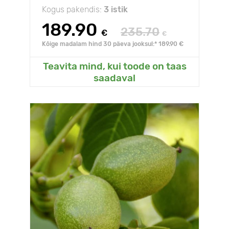
Kogus pakendis:
3 istik
189.90
235.70
€
€
Kõige madalam hind 30 päeva jooksul:* 189.90 €
Teavita mind, kui toode on taas
saadaval