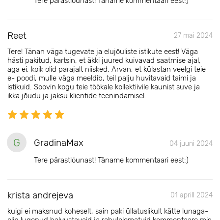
Tere pärastlõunast! Täname kommentaari eest:)
Reet
27 mai 2024
Tere! Tänan väga tugevate ja elujõuliste istikute eest! Väga
hästi pakitud, kartsin, et äkki juured kuivavad saatmise ajal,
aga ei, kõik olid parajalt niisked. Arvan, et külastan veelgi teie
e- poodi, mulle väga meeldib, teil palju huvitavaid taimi ja
istikuid. Soovin kogu teie töökale kollektiivile kaunist suve ja
ikka jõudu ja jaksu klientide teenindamisel.
G
GradinaMax
04 juuni 2024
Tere pärastlõunast! Täname kommentaari eest:)
krista andrejeva
01 aprill 2024
kuigi ei maksnud koheselt, sain paki üllatuslikult kätte lunaga-