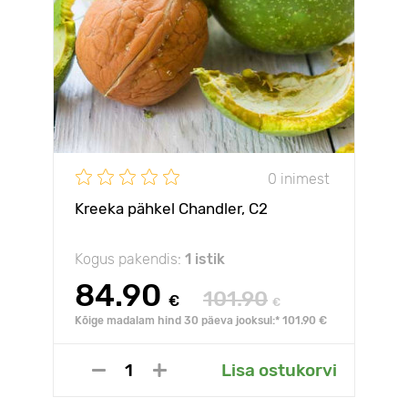
0 inimest
Kreeka pähkel Chandler, С2
Kogus pakendis:
1 istik
84.90
101.90
€
€
Kõige madalam hind 30 päeva jooksul:* 101.90 €
Lisa ostukorvi