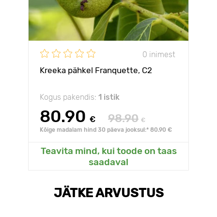
0 inimest
Kreeka pähkel Franquette, C2
Kogus pakendis:
1 istik
80.90
98.90
€
€
Kõige madalam hind 30 päeva jooksul:* 80.90 €
Teavita mind, kui toode on taas
saadaval
JÄTKE ARVUSTUS