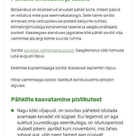
Botaanikud on kirjeldanud arvukalt pähkli sorte, millest paljud
on esitatud meie poe seemnekataloogis. Selle taime sordid
erinevad oma vastupidavuse poolest kahjurite suhtes,
kliimatingimustega kohanemise taseme ja saagikusnäitajate
poolest. Kaasaegses aianduses jagatakse kõik pähkli sordid vilja
valmimise aja järgi kolme suurde rühma.
Sordid
varajase valmimisega sordid
: Saagikoristus võib toimuda
juba augusti lõpus.
Keskmise küpsemisajaga sordid: küpsevad septembri lõpus.
Hilise valmimisega sordid: täielikult koristusvalmis oktoobri
alguses.
Pähklite kasvatamine pistikutest
Nagu kõiki viljapuid, on soovitav pähkleid istutada
avamaale kevadel või sügisel. Kui tegemist on aga
suletud juurestikuga seemikutega, on istutusperiood
oluliselt pikem: aprillist kuni novembrini, mis tahes
sobival ajal, võib need taimed aias püsivalt