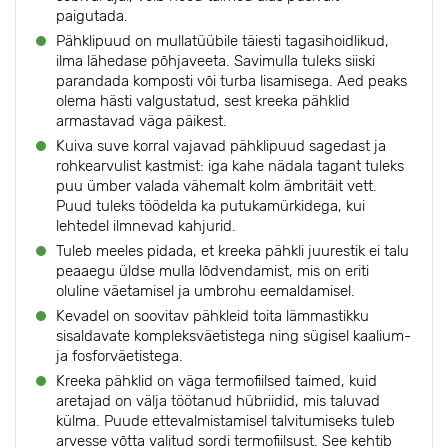
paigutada.
Pähklipuud on mullatüübile täiesti tagasihoidlikud,
ilma lähedase põhjaveeta. Savimulla tuleks siiski
parandada komposti või turba lisamisega. Aed peaks
olema hästi valgustatud, sest kreeka pähklid
armastavad väga päikest.
Kuiva suve korral vajavad pähklipuud sagedast ja
rohkearvulist kastmist: iga kahe nädala tagant tuleks
puu ümber valada vähemalt kolm ämbritäit vett.
Puud tuleks töödelda ka putukamürkidega, kui
lehtedel ilmnevad kahjurid.
Tuleb meeles pidada, et kreeka pähkli juurestik ei talu
peaaegu üldse mulla lõdvendamist, mis on eriti
oluline väetamisel ja umbrohu eemaldamisel.
Kevadel on soovitav pähkleid toita lämmastikku
sisaldavate kompleksväetistega ning sügisel kaalium-
ja fosforväetistega.
Kreeka pähklid on väga termofiilsed taimed, kuid
aretajad on välja töötanud hübriidid, mis taluvad
külma. Puude ettevalmistamisel talvitumiseks tuleb
arvesse võtta valitud sordi termofiilsust. See kehtib