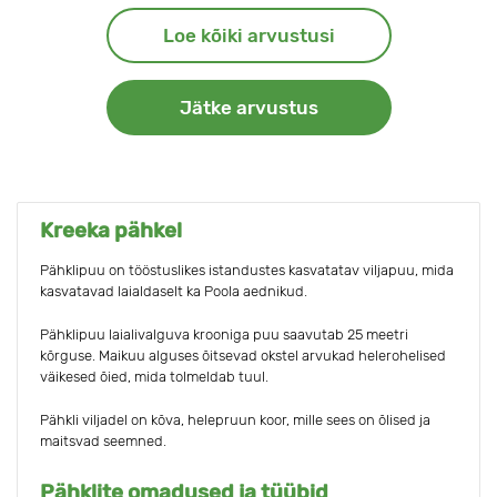
Loe kõiki arvustusi
Jätke arvustus
Kreeka pähkel
Pähklipuu on tööstuslikes istandustes kasvatatav viljapuu, mida
kasvatavad laialdaselt ka Poola aednikud.
Pähklipuu laialivalguva krooniga puu saavutab 25 meetri
kõrguse. Maikuu alguses õitsevad okstel arvukad helerohelised
väikesed õied, mida tolmeldab tuul.
Pähkli viljadel on kõva, helepruun koor, mille sees on õlised ja
maitsvad seemned.
Pähklite omadused ja tüübid