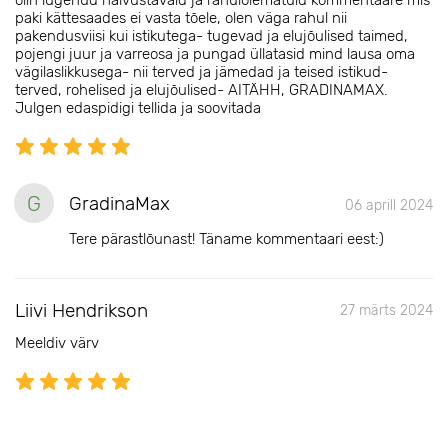
olin lugenud halvustavaid ja rahulolematuid kommentaare mis
paki kättesaades ei vasta tõele, olen väga rahul nii
pakendusviisi kui istikutega- tugevad ja elujõulised taimed,
pojengi juur ja varreosa ja pungad üllatasid mind lausa oma
vägilaslikkusega- nii terved ja jämedad ja teised istikud-
terved, rohelised ja elujõulised- AITÄHH, GRADINAMAX.
Julgen edaspidigi tellida ja soovitada
G
GradinaMax
06 aprill 2024
Tere pärastlõunast! Täname kommentaari eest:)
Liivi Hendrikson
27 märts 2024
Meeldiv värv