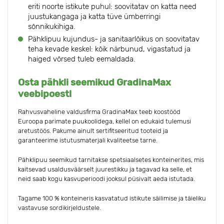
eriti noorte istikute puhul: soovitatav on katta need
juustukangaga ja katta tüve ümberringi
sõnnikukihiga.
Pähklipuu kujundus- ja sanitaarlõikus on soovitatav
teha kevade keskel: kõik närbunud, vigastatud ja
haiged võrsed tuleb eemaldada.
Osta pähkli seemikud GradinaMax
veebipoest!
Rahvusvaheline valdusfirma GradinaMax teeb koostööd
Euroopa parimate puukoolidega, kellel on edukaid tulemusi
aretustöös. Pakume ainult sertifitseeritud tooteid ja
garanteerime istutusmaterjali kvaliteetse tarne.
Pähklipuu seemikud tarnitakse spetsiaalsetes konteinerites, mis
kaitsevad usaldusväärselt juurestikku ja tagavad ka selle, et
neid saab kogu kasvuperioodi jooksul püsivalt aeda istutada.
Tagame 100 % konteineris kasvatatud istikute säilimise ja täieliku
vastavuse sordikirjeldustele.