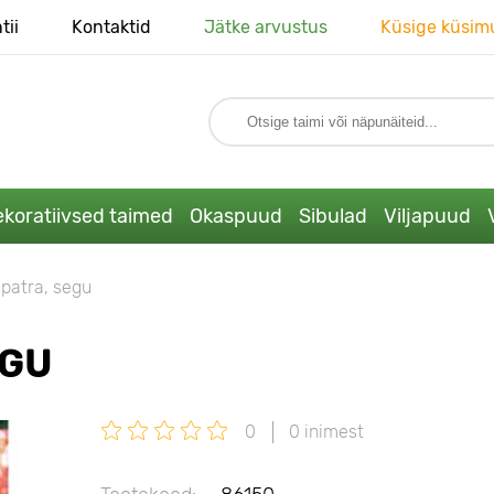
tii
Kontaktid
Jätke arvustus
Küsige küsim
koratiivsed taimed
Okaspuud
Sibulad
Viljapuud
opatra, segu
EGU
0
0 inimest