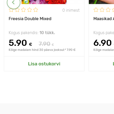
0 inimest
Freesia Double Mixed
Maasikad 
Kogus pakendis:
10 tükk.
Kogus pake
5.90
6.90
7.90
€
€
Kõige madalam hind 30 päeva jooksul:* 7.90 €
Kõige madalam
Lisa ostukorvi