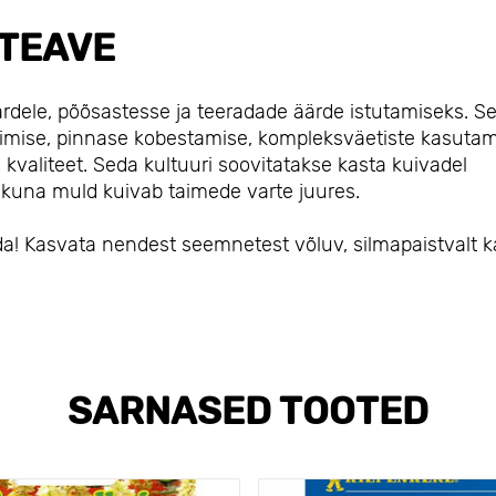
TEAVE
ardele, põõsastesse ja teeradade äärde istutamiseks. S
ohimise, pinnase kobestamise, kompleksväetiste kasutam
valiteet. Seda kultuuri soovitatakse kasta kuivadel
 kuna muld kuivab taimede varte juures.
a! Kasvata nendest seemnetest võluv, silmapaistvalt k
SARNASED TOOTED