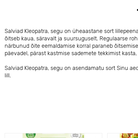
Salviad Kleopatra, segu on üheaastane sort lillepeen
õitseb kaua, säravalt ja suursuguselt. Regulaarse r
närbunud õite eemaldamise korral paraneb õitsemise k
päevadel, pärast kastmise sademete tekkimist kasta,
Salviad Kleopatra, segu on asendamatu sort Sinu aed
lill.