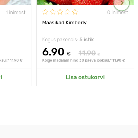
1 inimest
0 inimest
Maasikad Kimberly
Kogus pakendis:
5 istik
6.90
11.90
€
€
sul:* 11.90 €
Kõige madalam hind 30 päeva jooksul:* 11.90 €
i
Lisa ostukorvi