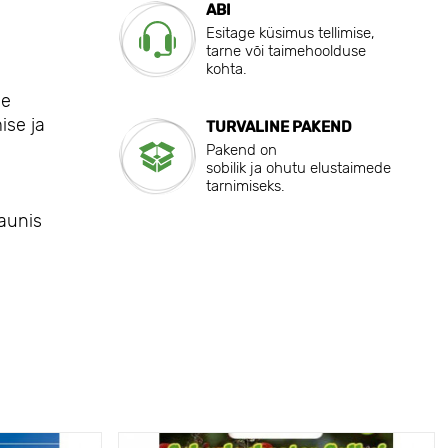
ABI
Esitage küsimus tellimise,
tarne või taimehoolduse
kohta.
ee
ise ja
TURVALINE PAKEND
Pakend on
sobilik ja ohutu elustaimede
tarnimiseks.
aunis