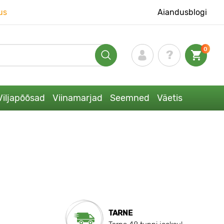
us
Aiandusblogi
0
Viljapõõsad
Viinamarjad
Seemned
Väetis
TARNE