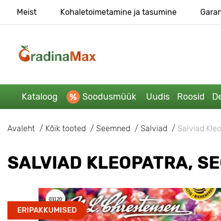
Meist
Kohaletoimetamine ja tasumine
Garan
Kataloog
Soodusmüük
Uudis
Roosid
De
Avaleht
Kõik tooted
Seemned
Salviad
Salviad Kle
SALVIAD KLEOPATRA, S
ERIPAKKUMISED