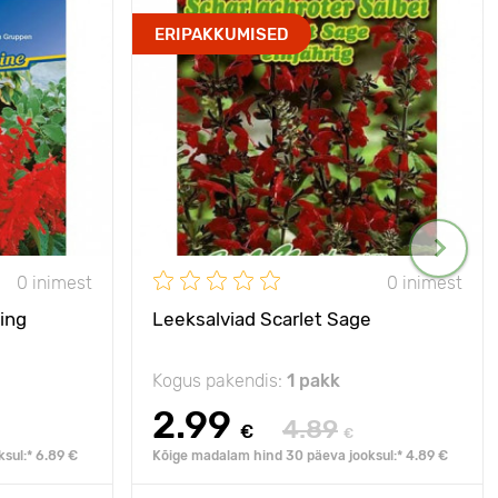
ERIPAKKUMISED
0 inimest
0 inimest
King
Leeksalviad Scarlet Sage
Kogus pakendis:
1 pakk
2.99
4.89
€
€
sul:* 6.89 €
Kõige madalam hind 30 päeva jooksul:* 4.89 €