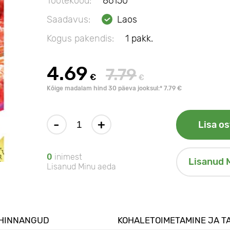
Tootekood:
86150
Saadavus:
Laos
Kogus pakendis:
1 pakk.
4.69
7.79
€
€
Kõige madalam hind 30 päeva jooksul:* 7.79 €
-
+
Lisa os
0
inimest
Lisanud 
Lisanud Minu aeda
HINNANGUD
KOHALETOIMETAMINE JA T