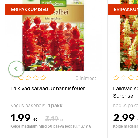
ERIPAKKUMISED
ERIPAKKU
0 inimest
Läikivad salviad Johannisfeuer
Läikivad s
Surprise
Kogus pakendis:
1 pakk
Kogus pake
1.99
2.99
3.19
€
€
Kõige madalam hind 30 päeva jooksul:* 3.19 €
Kõige madalam