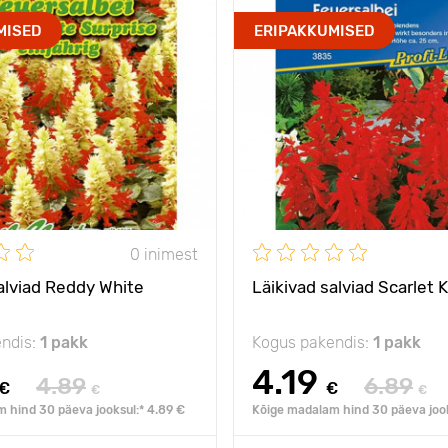
MISED
ERIPAKKUMISED
0 inimest
alviad Reddy White
Läikivad salviad Scarlet 
ndis:
1 pakk
Kogus pakendis:
1 pakk
4.19
4.89
6.89
€
€
€
€
 hind 30 päeva jooksul:* 4.89 €
Kõige madalam hind 30 päeva jook