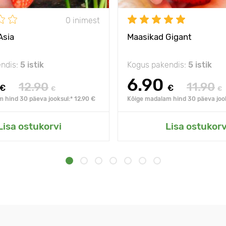
0 inimest
Asia
Maasikad Gigant
ndis:
5 istik
Kogus pakendis:
5 istik
6.90
12.90
11.90
€
€
€
€
 hind 30 päeva jooksul:* 12.90 €
Kõige madalam hind 30 päeva jook
Lisa ostukorvi
Lisa ostukorv