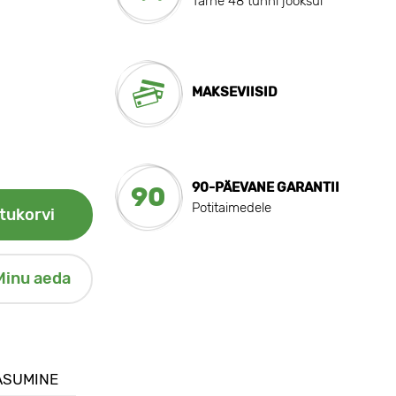
Tarne 48 tunni jooksul
MAKSEVIISID
90-PÄEVANE GARANTII
90
Potitaimedele
tukorvi
Minu aeda
ASUMINE