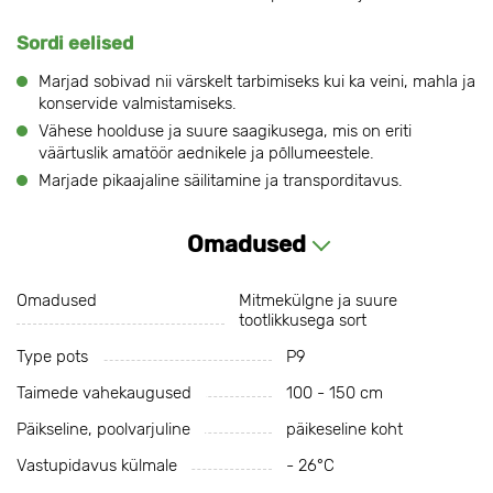
Sordi eelised
Marjad sobivad nii värskelt tarbimiseks kui ka veini, mahla ja
konservide valmistamiseks.
Vähese hoolduse ja suure saagikusega, mis on eriti
väärtuslik amatöör aednikele ja põllumeestele.
Marjade pikaajaline säilitamine ja transporditavus.
Omadused
Omadused
Mitmekülgne ja suure
tootlikkusega sort
Type pots
P9
Taimede vahekaugused
100 - 150 cm
Päikseline, poolvarjuline
päikeseline koht
Vastupidavus külmale
- 26°C