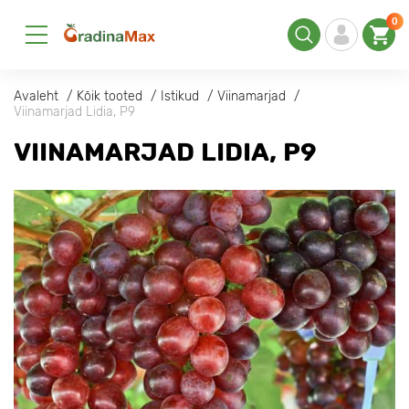
0
Avaleht
Kõik tooted
Istikud
Viinamarjad
Viinamarjad Lidia, Р9
VIINAMARJAD LIDIA, Р9