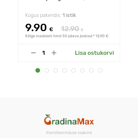
Kogus pakendis:
1 istik
9.90
12.90
€
€
Kõige madalam hind 30 päeva jooksul:* 12.90 €
Lisa ostukorvi
Klienditeeninduse osakond