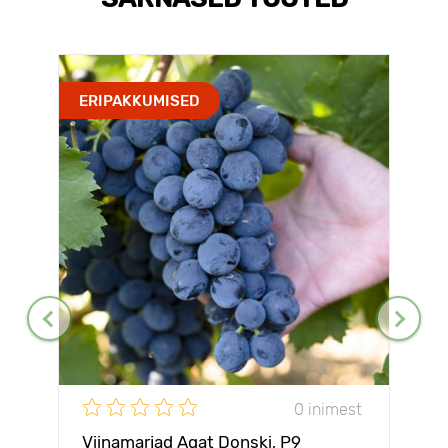
ERIPAKKUMISED
0 inimest
Viinamarjad Agat Donski, Р9