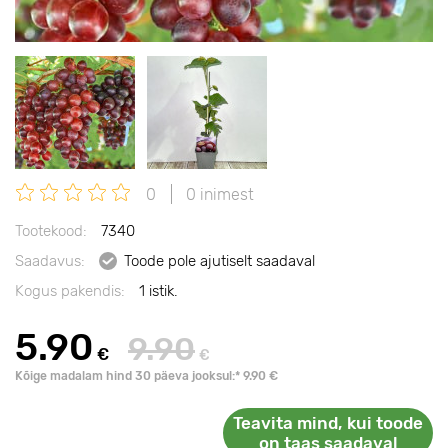
0
0 inimest
Tootekood:
7340
Saadavus:
Toode pole ajutiselt saadaval
Kogus pakendis:
1 istik.
5.90
9.90
€
€
Kõige madalam hind 30 päeva jooksul:* 9.90 €
Teavita mind, kui toode
on taas saadaval