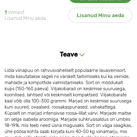
1
inimest
Lisanud Minu aeda
Lisanud Minu aeda
Teave
Lidia viinapuu on rahvusvaheliselt populaarne lauaveinisort,
mida kasutatakse sageli nii värskelt tarbimiseks kui ka veinide,
mahlade ja kompottide valmistamiseks. Sort on mõõdukalt
küps (150-160 päeva). Viljakobarad on keskmise suurusega,
koonilised, lahtised või keskmiselt kompaktsed. Viljakobarate
kaal võib olla 100-300 grammi. Marjad on keskmise suurusega
kuni suured, ovaalsed, roosakaspunased, vahakattega.
Küpselt on marjad intensiivse roosa-lillat värvi. Marjade maitse
on selge isabella aroomiga. Marjade suhkrusisaldus on umbes
18-19%, mis teeb need üsna magusaks. Sort on väga saagikas,
ühe põõsa kohta saab korjata kuni 40-50 kg viinamarju, mis