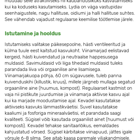
muudab selle atraktiivseks nii kaubanduslikuks kasvatamiseks
kui ka koduseks kasutamiseks. Lydia on väga vastupidav
seenhaigustele, nagu hallituse, oidiumi ja halli hallituse suhtes.
See vähendab vajadust regulaarse keemilise töötlemise järele.
Istutamine ja hooldus
Istutamiseks valitakse päikesepoolne, hästi ventileeritud ja
külma tuule eest kaitstud kasvukoht. Viinamarjad eelistavad
kergeid, hästi kuivendatud ja neutraalse happesusega
muldasid. Savimuldasid või liiga tihedaid muldasid tuleks
parandada liiva või orgaanilise aine lisamisega.
Viinamarjakuopa põhja, 60 cm sügavusele, tuleb panna
kuivenduskihi (killustik, kruus), millele järgneb mullaga segatud
orgaaniline aine (huumus, kompost). Regulaarset kastmist on
vaja nii pistikute juurdumise ja viinamarja aktiivse kasvu ajal
kui ka marjade moodustamise ajal. Kevadel kasutatakse
aktiivseks kasvuks lämmastikväetisi. Suvel kasutatakse
kaaliumi ja fosforiga mineraalväetisi, et parandada saagi
kvaliteeti. Sügisel võib kasutada orgaanilist ainet (huumust või
komposti). Kevadel tehakse sanitaarlõikus, eemaldades
kahjustatud võrsed. Sügisel kärbitakse viinapuud, jättes igale
võrsule 6-8 silma. See aitab kaasa paremale viljakandmisele.