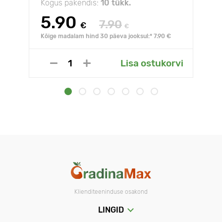
Kogus pakendis:
10 tükk.
5.90
7.90
€
€
Kõige madalam hind 30 päeva jooksul:* 7.90 €
Lisa ostukorvi
Klienditeeninduse osakond
LINGID