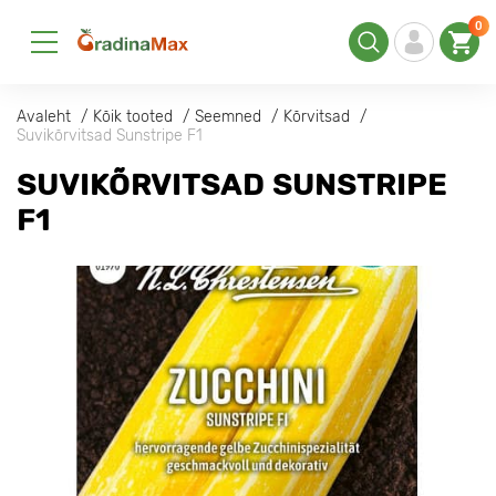
0
Avaleht
Kõik tooted
Seemned
Kõrvitsad
Suvikõrvitsad Sunstripe F1
SUVIKÕRVITSAD SUNSTRIPE
F1