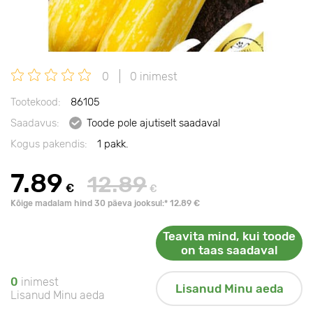
0
0 inimest
Tootekood:
86105
Saadavus:
Toode pole ajutiselt saadaval
Kogus pakendis:
1 pakk.
7.89
12.89
€
€
Kõige madalam hind 30 päeva jooksul:* 12.89 €
Teavita mind, kui toode
on taas saadaval
0
inimest
Lisanud Minu aeda
Lisanud Minu aeda