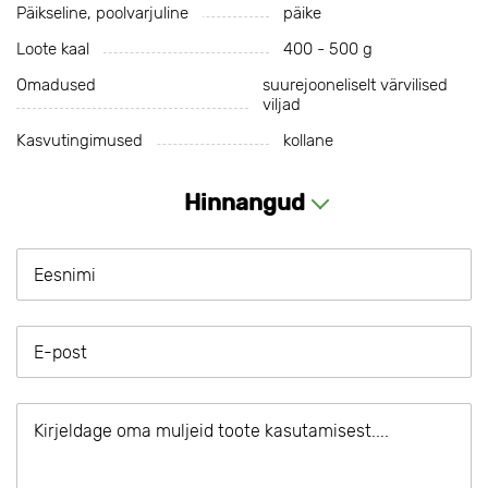
Päikseline, poolvarjuline
päike
Loote kaal
400 - 500 g
Omadused
suurejooneliselt värvilised
viljad
Kasvutingimused
kollane
Hinnangud