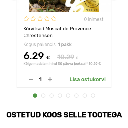
0 inimest
Kõrvitsad Muscat de Provence
Chrestensen
Kogus pakendis:
1 pakk
6.29
10.29
€
€
Kõige madalam hind 30 päeva jooksul:* 10.29 €
Lisa ostukorvi
OSTETUD KOOS SELLE TOOTEGA