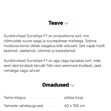
Teave
Suvikõrvitsad Sunstripe F1 on produktiivne sort, mis
rõõmustab suure saagi ja suurepärase maitsega. Sobiva
hoolduse korral ületab saagikus kõik ootused. See vajab hoolt:
kastmist, väetamist, rohimist ja kobestamist.
Suvikõrvitsad Sunstripe F1 on aga väga lopsakas sort, mille
eest oled kindlasti tänulik! Telli neid seemneid kindlasti, jääd
nendega väga rahule!
Omadused
Taime kõrgus
põõsa tüüp
Taimede vahekaugused
60 х 100 cm