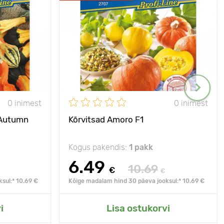
0 inimest
0 inimest
 Autumn
Kõrvitsad Amoro F1
Kogus pakendis:
1 pakk
6.49
10.69
€
€
sul:* 10.69 €
Kõige madalam hind 30 päeva jooksul:* 10.69 €
i
Lisa ostukorvi