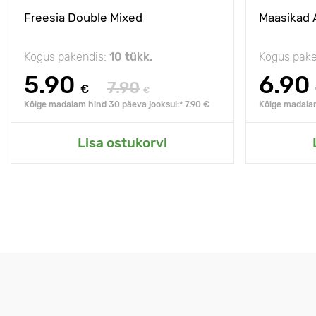
Freesia Double Mixed
Maasikad 
Kogus pakendis:
10 tükk.
Kogus pake
5.90
6.90
7.90
€
€
Kõige madalam hind 30 päeva jooksul:* 7.90 €
Kõige madalam
Lisa ostukorvi