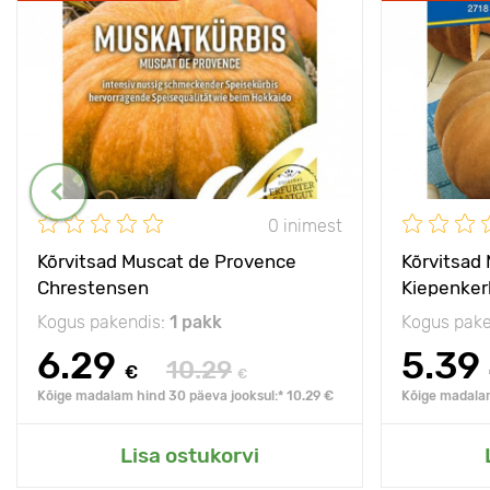
0 inimest
Kõrvitsad Muscat de Provence
Kõrvitsad
Chrestensen
Kiepenker
Kogus pakendis:
1 pakk
Kogus pake
6.29
5.39
10.29
€
€
Kõige madalam hind 30 päeva jooksul:* 10.29 €
Kõige madalam
Lisa ostukorvi