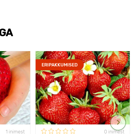
EGA
ERIPAKKUMISED
1 inimest
0 inimest