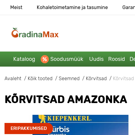
Meist
Kohaletoimetamine ja tasumine
Garan
Kataloog
Soodusmüük
Uudis
Roosid
De
Avaleht
Kõik tooted
Seemned
Kõrvitsad
Kõrvitsa
KÕRVITSAD AMAZONKA
ERIPAKKUMISED