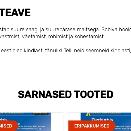
TEAVE
stab suure saagi ja suurepärase maitsega. Sobiva hool
kastmist, väetamist, rohimist ja kobestamist.
st oled kindlasti tänulik! Telli neid seemneid kindlasti
SARNASED TOOTED
MISED
ERIPAKKUMISED