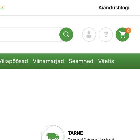
us
Aiandusblogi
0
Viljapõõsad
Viinamarjad
Seemned
Väetis
TARNE