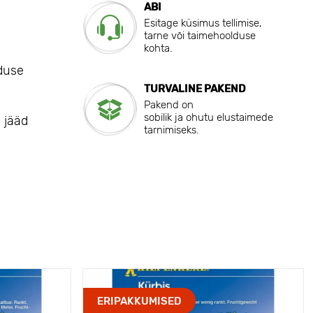
ABI
Esitage küsimus tellimise,
tarne või taimehoolduse
kohta.
duse
TURVALINE PAKEND
Pakend on
sobilik ja ohutu elustaimede
, jääd
tarnimiseks.
ERIPAKKUMISED