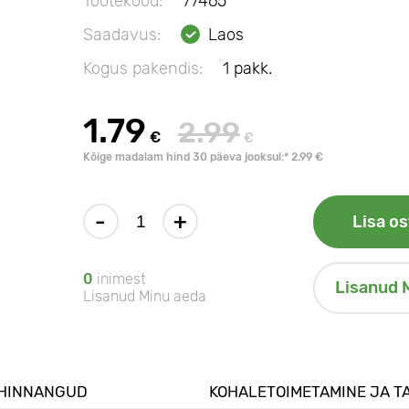
Tootekood:
77465
Saadavus:
Laos
Kogus pakendis:
1 pakk.
1.79
2.99
€
€
Kõige madalam hind 30 päeva jooksul:* 2.99 €
-
+
Lisa os
0
inimest
Lisanud 
Lisanud Minu aeda
HINNANGUD
KOHALETOIMETAMINE JA T