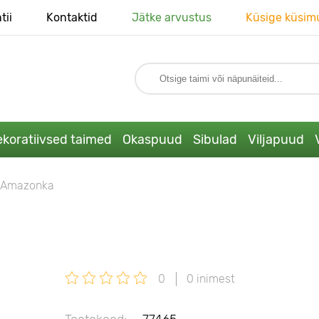
tii
Kontaktid
Jätke arvustus
Küsige küsim
koratiivsed taimed
Okaspuud
Sibulad
Viljapuud
d Amazonka
0
0 inimest