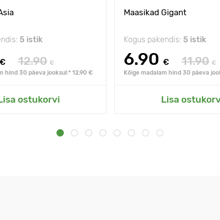
Asia
Maasikad Gigant
ndis:
5 istik
Kogus pakendis:
5 istik
6.90
12.90
11.90
€
€
€
€
 hind 30 päeva jooksul:* 12.90 €
Kõige madalam hind 30 päeva jook
Lisa ostukorvi
Lisa ostukorv