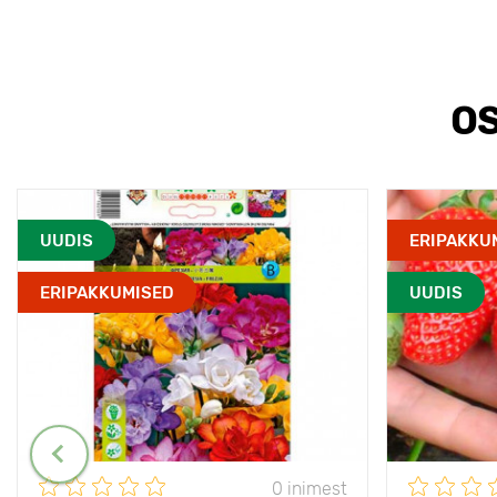
OS
UUDIS
ERIPAKKU
ERIPAKKUMISED
UUDIS
0 inimest