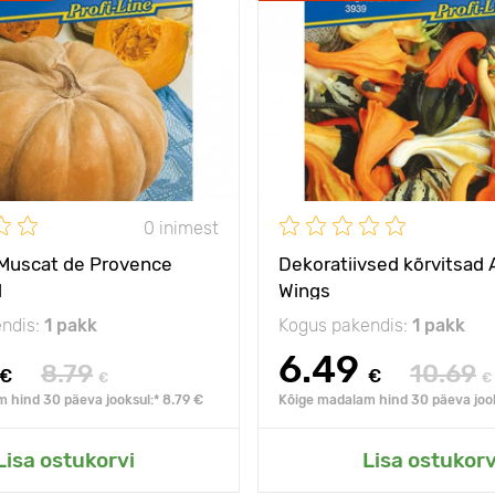
0 inimest
 Muscat de Provence
Dekoratiivsed kõrvitsad
l
Wings
ndis:
1 pakk
Kogus pakendis:
1 pakk
6.49
8.79
10.69
€
€
€
€
 hind 30 päeva jooksul:* 8.79 €
Kõige madalam hind 30 päeva jook
Lisa ostukorvi
Lisa ostukorv