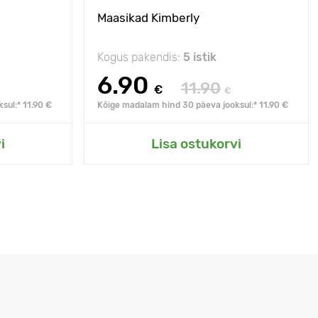
Maasikad Kimberly
Kogus pakendis:
5 istik
6.90
11.90
€
€
sul:* 11.90 €
Kõige madalam hind 30 päeva jooksul:* 11.90 €
i
Lisa ostukorvi