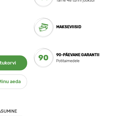
Tarne 48 tunni jooksul
MAKSEVIISID
90-PÄEVANE GARANTII
90
Potitaimedele
tukorvi
Minu aeda
ASUMINE