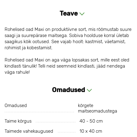
Teave
Rohelised oad Maxi on produktiivne sort, mis rõõmustab suure
saagi ja suurepärase maitsega. Sobiva hoolduse korral ületab
saagikus kõik ootused. See vajab hoolt: kastmist, väetamist,
rohimist ja kobestamist.
Rohelised oad Maxi on aga väga lopsakas sort, mille eest oled
kindlasti tänulik! Telli neid seemneid kindlasti, jääd nendega
väga rahule!
Omadused
Omadused
kõrgete
maitseomadustega
Taime kõrgus
40 - 50 cm
Taimede vahekaugused
10 х 40 cm