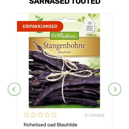
SARNASED TOOTED
ERIPAKKUMISED
0 inimest
Rohelised oad Blauhilde