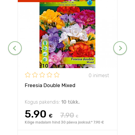
0 inimest
Freesia Double Mixed
Kogus pakendis:
10 tükk.
5.90
7.90
€
€
Kõige madalam hind 30 päeva jooksul:* 7.90 €