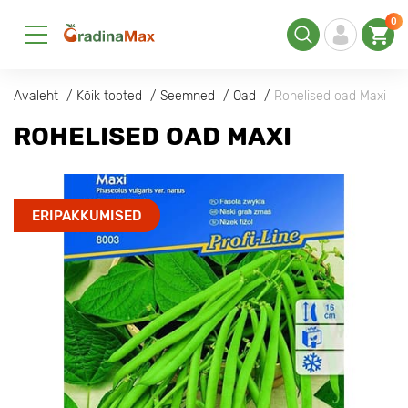
0
Avaleht
Kõik tooted
Seemned
Oad
Rohelised oad Maxi
ROHELISED OAD MAXI
ERIPAKKUMISED