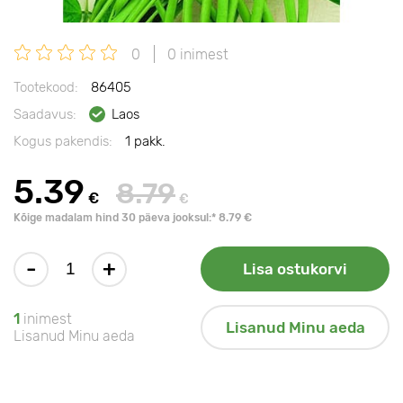
0
0 inimest
Tootekood:
86405
Saadavus:
Laos
Kogus pakendis:
1 pakk.
5.39
8.79
€
€
Kõige madalam hind 30 päeva jooksul:* 8.79 €
-
+
Lisa ostukorvi
1
inimest
Lisanud Minu aeda
Lisanud Minu aeda