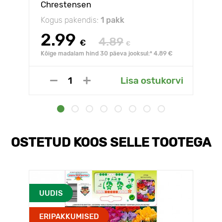
Chrestensen
Kogus pakendis:
1 pakk
2.99
4.89
€
€
Kõige madalam hind 30 päeva jooksul:* 4.89 €
Lisa ostukorvi
OSTETUD KOOS SELLE TOOTEGA
UUDIS
ERIPAKKUMISED