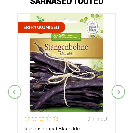
SARNASED TOOTED
ERIPAKKUMISED
0 inimest
Rohelised oad Blauhilde