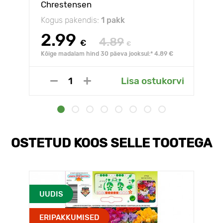
Chrestensen
Kogus pakendis:
1 pakk
2.99
4.89
€
€
Kõige madalam hind 30 päeva jooksul:* 4.89 €
Lisa ostukorvi
OSTETUD KOOS SELLE TOOTEGA
UUDIS
ERIPAKKUMISED