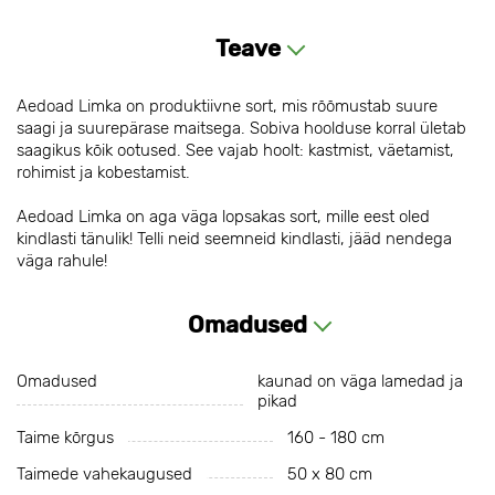
Teave
Aedoad Limka on produktiivne sort, mis rõõmustab suure
saagi ja suurepärase maitsega. Sobiva hoolduse korral ületab
saagikus kõik ootused. See vajab hoolt: kastmist, väetamist,
rohimist ja kobestamist.
Aedoad Limka on aga väga lopsakas sort, mille eest oled
kindlasti tänulik! Telli neid seemneid kindlasti, jääd nendega
väga rahule!
Omadused
Omadused
kaunad on väga lamedad ja
pikad
Taime kõrgus
160 - 180 cm
Taimede vahekaugused
50 х 80 cm