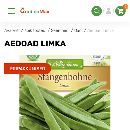
0
Avaleht
Kõik tooted
Seemned
Oad
Aedoad Limka
AEDOAD LIMKA
ERIPAKKUMISED