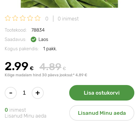
0
0 inimest
Tootekood:
78834
Saadavus:
Laos
Kogus pakendis:
1 pakk.
2.99
4.89
€
€
Kõige madalam hind 30 päeva jooksul:* 4.89 €
-
+
Lisa ostukorvi
0
inimest
Lisanud Minu aeda
Lisanud Minu aeda