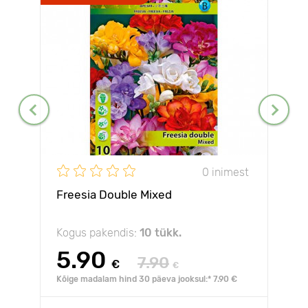
0 inimest
Freesia Double Mixed
Kogus pakendis:
10 tükk.
5.90
7.90
€
€
Kõige madalam hind 30 päeva jooksul:* 7.90 €