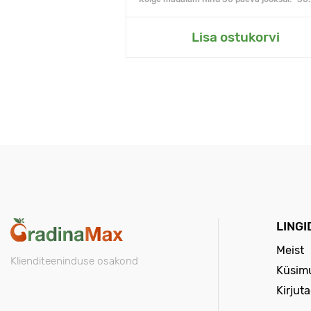
Lisa ostukorvi
LINGI
Meist
Klienditeeninduse osakond
Küsimu
Kirjut