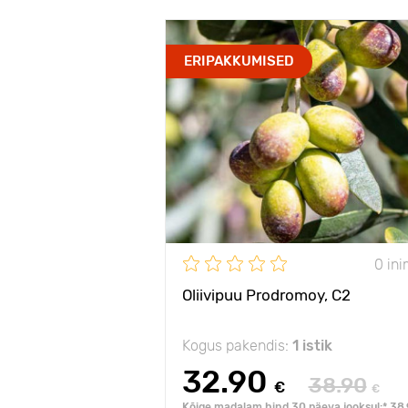
ERIPAKKUMISED
0 in
Oliivipuu Prodromoy, С2
Kogus pakendis:
1 istik
32.90
38.90
€
€
Kõige madalam hind 30 päeva jooksul:* 38