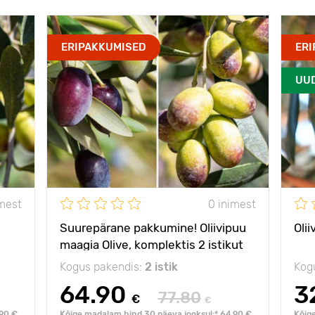
ERIPAKKUMISED
ERI
UU
imest
0 inimest
Suurepärane pakkumine! Oliivipuu
Olii
maagia Olive, komplektis 2 istikut
Kogus pakendis:
2 istik
Kog
64.90
3
77.80
€
€
.90 €
Kõige madalam hind 30 päeva jooksul:* 64.90 €
Kõige