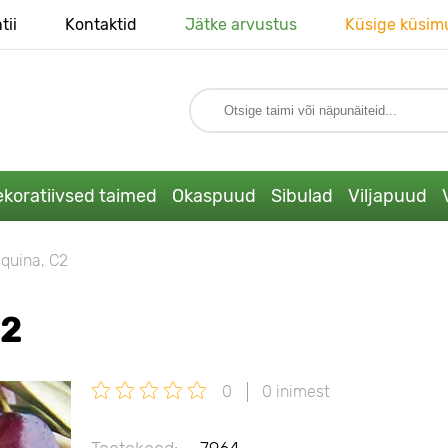
tii
Kontaktid
Jätke arvustus
Küsige küsim
koratiivsed taimed
Okaspuud
Sibulad
Viljapuud
equina, С2
С2
0
0 inimest