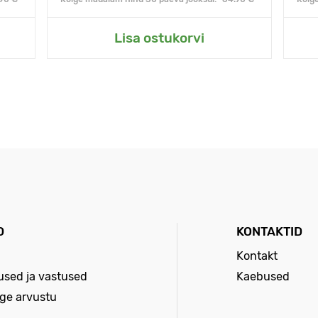
Lisa ostukorvi
D
KONTAKTID
Kontakt
sed ja vastused
Kaebused
age arvustu