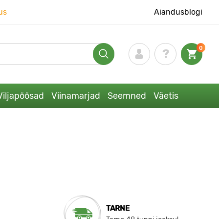
us
Aiandusblogi
0
Viljapõõsad
Viinamarjad
Seemned
Väetis
TARNE