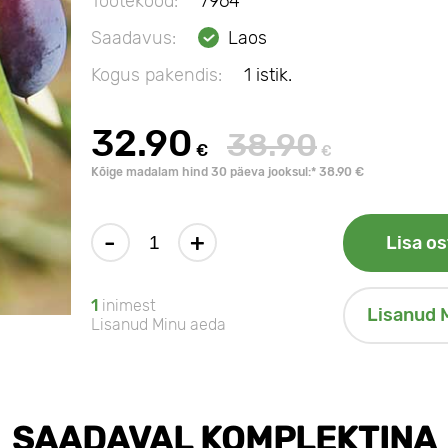
Tootekood:
7964
Saadavus:
Laos
Kogus pakendis:
1 istik.
32.90
38.90
€
€
Kõige madalam hind 30 päeva jooksul:* 38.90 €
-
+
Lisa os
1
inimest
Lisanud 
Lisanud Minu aeda
SAADAVAL KOMPLEKTINA