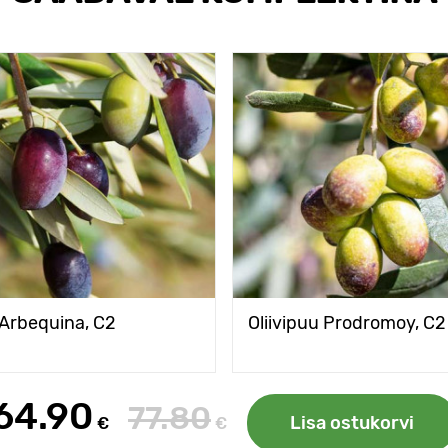
 Arbequina, С2
Oliivipuu Prodromoy, С2
64.90
77.80
Lisa ostukorvi
€
€