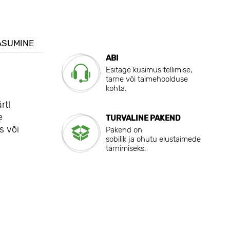
ASUMINE
ABI
Esitage küsimus tellimise,
tarne või taimehoolduse
kohta.
rt!
e
TURVALINE PAKEND
s või
Pakend on
sobilik ja ohutu elustaimede
tarnimiseks.