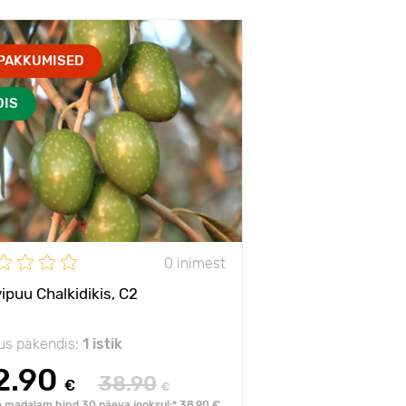
PAKKUMISED
DIS
0 inimest
vipuu Chalkidikis, C2
us pakendis:
1 istik
2.90
38.90
€
€
 madalam hind 30 päeva jooksul:* 38.90 €