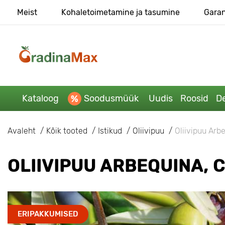
Meist
Kohaletoimetamine ja tasumine
Garan
Kataloog
Soodusmüük
Uudis
Roosid
De
Avaleht
Kõik tooted
Istikud
Oliivipuu
Oliivipuu Arb
OLIIVIPUU ARBEQUINA, 
ERIPAKKUMISED