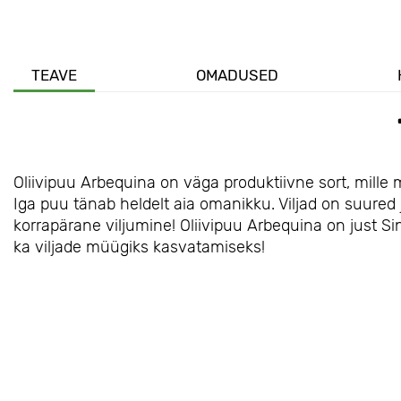
TEAVE
OMADUSED
Oliivipuu Arbequina on väga produktiivne sort, mille m
Iga puu tänab heldelt aia omanikku. Viljad on suured
korrapärane viljumine! Oliivipuu Arbequina on just Sin
ka viljade müügiks kasvatamiseks!