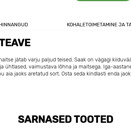
HINNANGUD
KOHALETOIMETAMINE JA T
TEAVE
aitse jätab varju paljud teised. Saak on vägagi kiiduvää
 ja ühtlased, vaimustava lõhna ja maitsega. Iga-aastan
u aia jaoks aretatud sort. Osta seda kindlasti enda jaok
SARNASED TOOTED