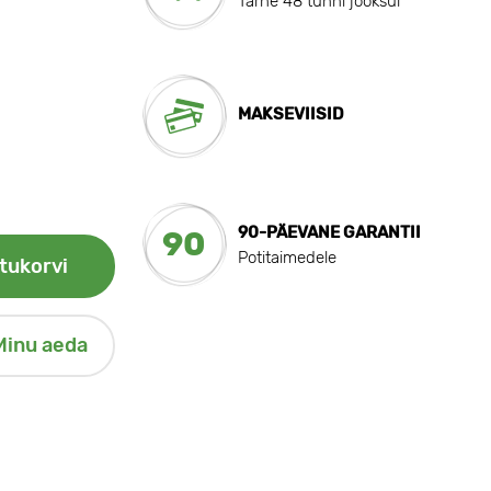
Tarne 48 tunni jooksul
MAKSEVIISID
90-PÄEVANE GARANTII
90
Potitaimedele
tukorvi
Minu aeda