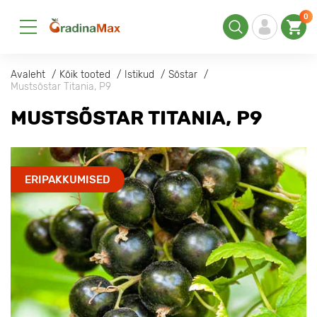
0
Avaleht
Kõik tooted
Istikud
Sõstar
Mustsõstar Titania, Р9
MUSTSÕSTAR TITANIA, Р9
ERIPAKKUMISED