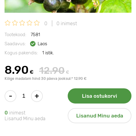
0
0 inimest
Tootekood:
7581
Saadavus:
Laos
Kogus pakendis:
1 istik.
8.90
12.90
€
€
Kõige madalam hind 30 päeva jooksul:* 12.90 €
-
+
Lisa ostukorvi
0
inimest
Lisanud Minu aeda
Lisanud Minu aeda