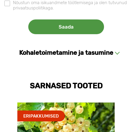
Nõustun oma isikuandmete töötlemisega ja olen tutvunud
privaatsuspoliitikaga.
Kohaletoimetamine ja tasumine
SARNASED TOOTED
ERIPAKKUMISED