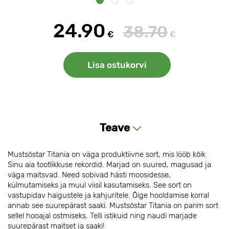
24.90
38.70
€
€
Lisa ostukorvi
Teave
Mustsõstar Titania on väga produktiivne sort, mis lööb kõik
Sinu aia tootlikkuse rekordid. Marjad on suured, magusad ja
väga maitsvad. Need sobivad hästi moosidesse,
külmutamiseks ja muul viisil kasutamiseks. See sort on
vastupidav haigustele ja kahjuritele. Õige hooldamise korral
annab see suurepärast saaki. Mustsõstar Titania on parim sort
sellel hooajal ostmiseks. Telli istikuid ning naudi marjade
suurepärast maitset ja saaki!