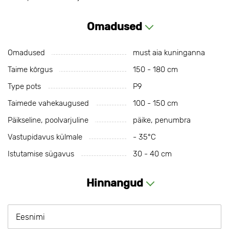
Omadused
Omadused
must aia kuninganna
Taime kõrgus
150 - 180 cm
Type pots
P9
Taimede vahekaugused
100 - 150 cm
Päikseline, poolvarjuline
päike, penumbra
Vastupidavus külmale
- 35°С
Istutamise sügavus
30 - 40 cm
Hinnangud