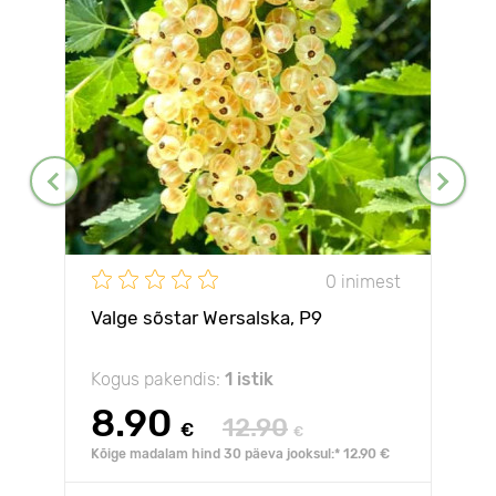
0 inimest
Valge sõstar Wersalska, Р9
Kogus pakendis:
1 istik
8.90
12.90
€
€
Kõige madalam hind 30 päeva jooksul:* 12.90 €