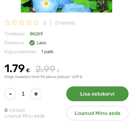
0
0 inimest
Tootekood:
86269
Saadavus:
Laos
Kogus pakendis:
1 pakk.
1.79
2.99
€
€
Kõige madalam hind 30 päeva jooksul:* 2.99 €
-
+
Lisa ostukorvi
0
inimest
Lisanud Minu aeda
Lisanud Minu aeda