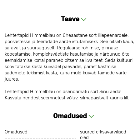
Teave
Lehtertapid Himmelblau on üheaastane sort lillepeenardele,
põõsastesse ja teeradade äärde istutamiseks. See õitseb kaua,
säravalt ja suursuguselt. Regulaarse rohimise, pinnase
kobestamise, kompleksväetiste kasutamise ja närbunud õite
eemaldamise korral paraneb õitsemise kvaliteet. Seda kultuuri
soovitatakse kasta kuivadel päevadel, pärast kastmise
sademete tekkimist kasta, kuna muld kuivab taimede varte
juures.
Lehtertapid Himmelblau on asendamatu sort Sinu aeda!
Kasvata nendest seemnetest võluv, silmapaistvalt kaunis lill.
Omadused
Omadused
suured erksavärvilised
õied