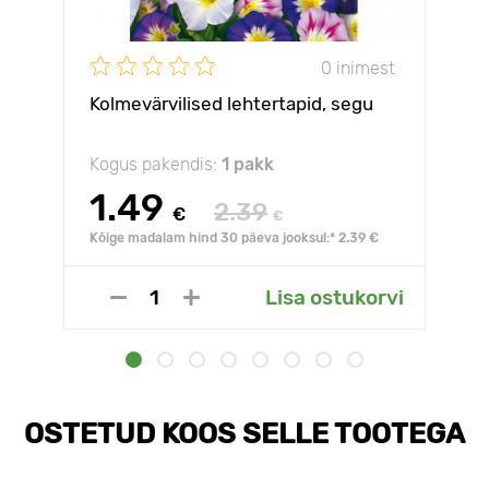
0 inimest
Kolmevärvilised lehtertapid, segu
Kogus pakendis:
1 pakk
1.49
2.39
€
€
Kõige madalam hind 30 päeva jooksul:* 2.39 €
Lisa ostukorvi
OSTETUD KOOS SELLE TOOTEGA