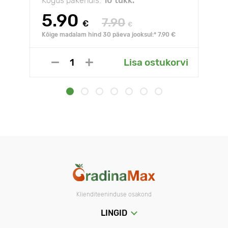
Kogus pakendis:
10 tükk.
5.90
7.90
€
€
Kõige madalam hind 30 päeva jooksul:* 7.90 €
Lisa ostukorvi
Klienditeeninduse osakond
LINGID