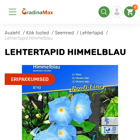
0
Avaleht
Kõik tooted
Seemned
Lehtertapid
Lehtertapid Himmelblau
LEHTERTAPID HIMMELBLAU
ERIPAKKUMISED