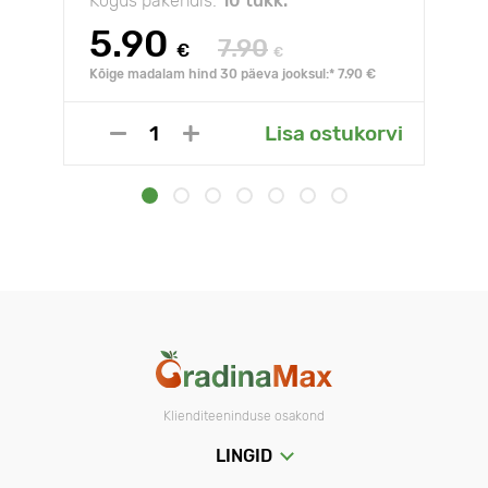
Kogus pakendis:
10 tükk.
5.90
7.90
€
€
Kõige madalam hind 30 päeva jooksul:* 7.90 €
Lisa ostukorvi
Klienditeeninduse osakond
LINGID