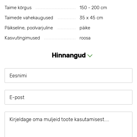
Taime kõrgus
150 - 200 cm
Taimede vahekaugused
35 х 45 cm
Päikseline, poolvarjuline
päike
Kasvutingimused
roosa
Hinnangud