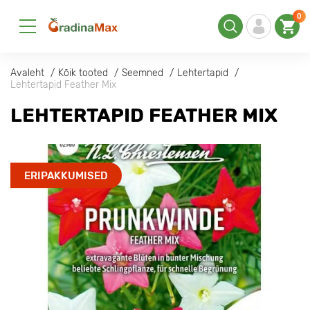
0
Avaleht
Kõik tooted
Seemned
Lehtertapid
Lehtertapid Feather Mix
LEHTERTAPID FEATHER MIX
ERIPAKKUMISED