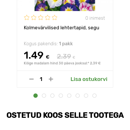
0 inimest
Kolmevärvilised lehtertapid, segu
Kogus pakendis:
1 pakk
1.49
2.39
€
€
Kõige madalam hind 30 päeva jooksul:* 2.39 €
Lisa ostukorvi
OSTETUD KOOS SELLE TOOTEGA