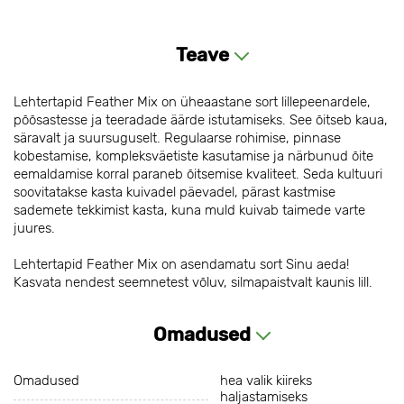
Teave
Lehtertapid Feather Mix on üheaastane sort lillepeenardele,
põõsastesse ja teeradade äärde istutamiseks. See õitseb kaua,
säravalt ja suursuguselt. Regulaarse rohimise, pinnase
kobestamise, kompleksväetiste kasutamise ja närbunud õite
eemaldamise korral paraneb õitsemise kvaliteet. Seda kultuuri
soovitatakse kasta kuivadel päevadel, pärast kastmise
sademete tekkimist kasta, kuna muld kuivab taimede varte
juures.
Lehtertapid Feather Mix on asendamatu sort Sinu aeda!
Kasvata nendest seemnetest võluv, silmapaistvalt kaunis lill.
Omadused
Omadused
hea valik kiireks
haljastamiseks