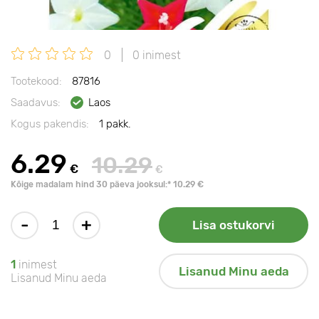
0
0 inimest
Tootekood:
87816
Saadavus:
Laos
Kogus pakendis:
1 pakk.
6.29
10.29
€
€
Kõige madalam hind 30 päeva jooksul:* 10.29 €
-
+
Lisa ostukorvi
1
inimest
Lisanud Minu aeda
Lisanud Minu aeda