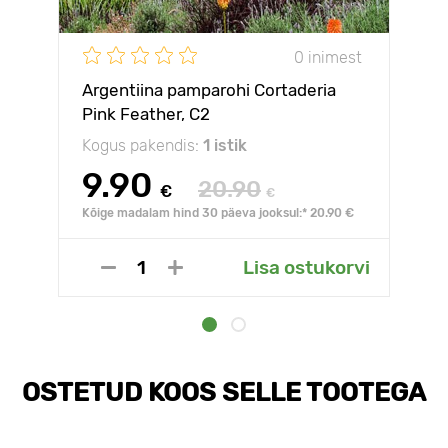
0 inimest
Argentiina pamparohi Cortaderia
Pink Feather, С2
Kogus pakendis:
1 istik
9.90
20.90
€
€
Kõige madalam hind 30 päeva jooksul:* 20.90 €
Lisa ostukorvi
OSTETUD KOOS SELLE TOOTEGA