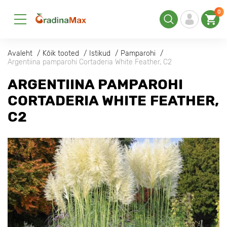
0
Avaleht
Kõik tooted
Istikud
Pamparohi
Argentiina pamparohi Cortaderia White Feather, С2
ARGENTIINA PAMPAROHI
CORTADERIA WHITE FEATHER,
С2