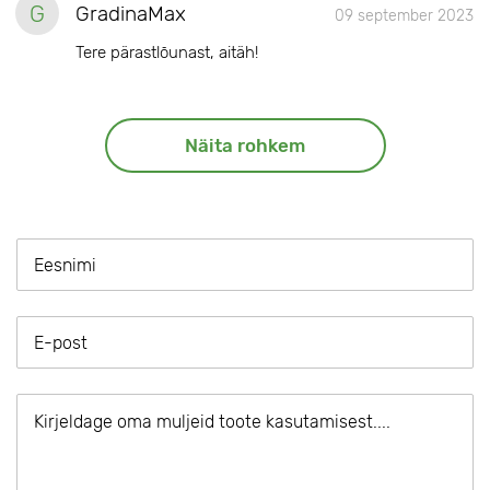
G
GradinaMax
09 september 2023
Tere pärastlõunast, aitäh!
Näita rohkem