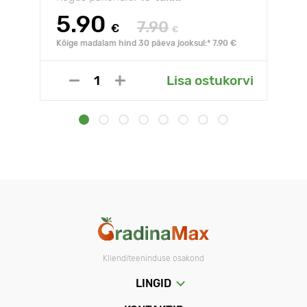
5.90
7.90
€
€
Kõige madalam hind 30 päeva jooksul:* 7.90 €
Lisa ostukorvi
Klienditeeninduse osakond
LINGID