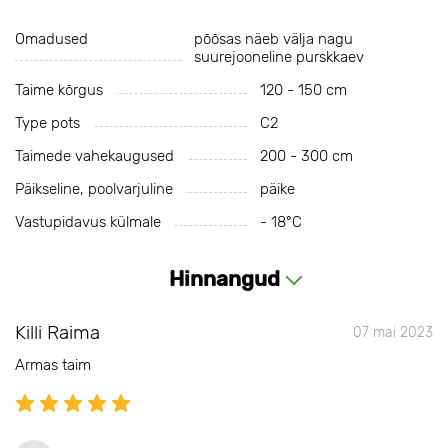
Omadused
põõsas näeb välja nagu
suurejooneline purskkaev
Taime kõrgus
120 - 150 cm
Type pots
С2
Taimede vahekaugused
200 - 300 cm
Päikseline, poolvarjuline
päike
Vastupidavus külmale
- 18°С
Hinnangud
Killi Raima
07 mai 2023
Armas taim