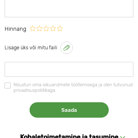
Hinnang
Lisage üks või mitu faili
Nõustun oma isikuandmete töötlemisega ja olen tutvunud
privaatsuspoliitikaga.
Kohaletoimetamine ja tasumine