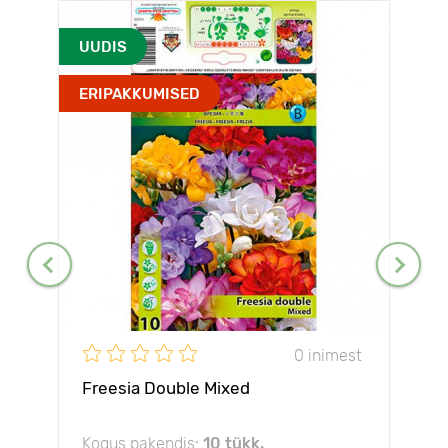
UUDIS
ERIPAKKUMISED
0 inimest
Freesia Double Mixed
Kogus pakendis:
10 tükk.