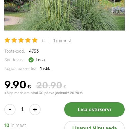
5
1 inimest
Tootekood:
4753
Saadavus:
Laos
Kogus pakendis:
1 istik.
9.90
20.90
€
€
Kõige madalam hind 30 päeva jooksul:* 20.90 €
-
+
Lisa ostukorvi
10
inimest
Lisanud Minu aeda