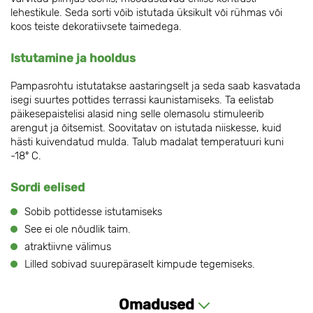
lehestikule. Seda sorti võib istutada üksikult või rühmas või
koos teiste dekoratiivsete taimedega.
Istutamine ja hooldus
Pampasrohtu istutatakse aastaringselt ja seda saab kasvatada
isegi suurtes pottides terrassi kaunistamiseks. Ta eelistab
päikesepaistelisi alasid ning selle olemasolu stimuleerib
arengut ja õitsemist. Soovitatav on istutada niiskesse, kuid
hästi kuivendatud mulda. Talub madalat temperatuuri kuni
-18º C.
Sordi eelised
Sobib pottidesse istutamiseks
See ei ole nõudlik taim.
atraktiivne välimus
Lilled sobivad suurepäraselt kimpude tegemiseks.
Omadused