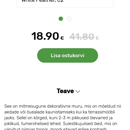
White Feather, С2
18.90
41.80
€
€
Lisa ostukorvi
Teave
See on mitmesugune dekoratiivne muru, mis on mõeldud nii
aedade või õuealade kaunistamiseks kui ka terrassimööbli
jaoks. Sellel on kõrged, kuni 2-3 m pikkused õievarred ja
piklikud, tumerohelised lehed. Sulestikujulised õied, mis on
värvitud piimjas toonis, moodustavad erilise kontrasti