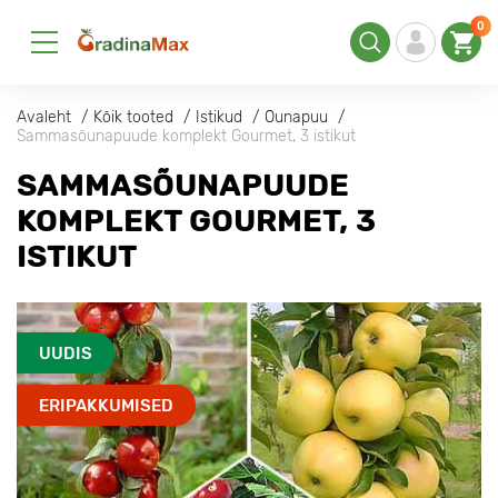
0
Avaleht
Kõik tooted
Istikud
Õunapuu
Sammasõunapuude komplekt Gourmet, 3 istikut
SAMMASÕUNAPUUDE
KOMPLEKT GOURMET, 3
ISTIKUT
UUDIS
ERIPAKKUMISED