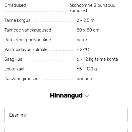
Omadused
ökonoomne 3 õunapuu
komplekt
Taime kõrgus
2 - 2,5 m
Taimede vahekaugused
80 x 80 cm
Päikseline, poolvarjuline
päike
Vastupidavus külmale
- 27°С
Saagikus
6 - 12 kg taime kohta
Loote kaal
65 - 120 g
Kasvutingimused
punane
Hinnangud