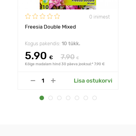
0 inimest
Freesia Double Mixed
Kogus pakendis:
10 tükk.
5.90
7.90
€
€
Kõige madalam hind 30 päeva jooksul:* 7.90 €
Lisa ostukorvi