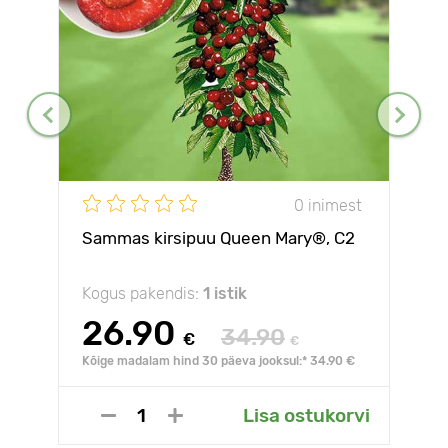
0 inimest
Sammas kirsipuu Queen Mary®, C2
Kogus pakendis:
1 istik
26.90
34.90
€
€
Kõige madalam hind 30 päeva jooksul:* 34.90 €
Lisa ostukorvi