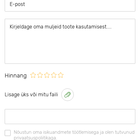
Hinnang
Lisage üks või mitu faili
Nõustun oma isikuandmete töötlemisega ja olen tutvunud
privaatsuspoliitikaga.