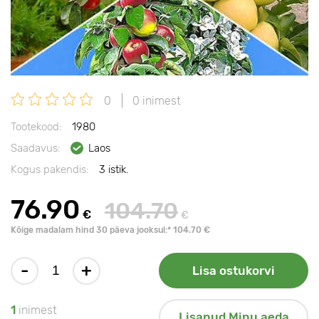
0
0 inimest
Tootekood:
1980
Saadavus:
Laos
Kogus pakendis:
3 istik.
76.90
104.70
€
€
Kõige madalam hind 30 päeva jooksul:* 104.70 €
-
+
Lisa ostukorvi
1
inimest
Lisanud Minu aeda