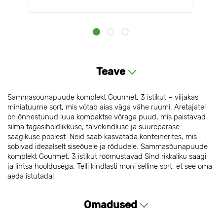
Teave
Sammasõunapuude komplekt Gourmet, 3 istikut – viljakas
miniatuurne sort, mis võtab aias väga vähe ruumi. Aretajatel
on õnnestunud luua kompaktse võraga puud, mis paistavad
silma tagasihoidlikkuse, talvekindluse ja suurepärase
saagikuse poolest. Neid saab kasvatada konteinerites, mis
sobivad ideaalselt siseõuele ja rõdudele. Sammasõunapuude
komplekt Gourmet, 3 istikut rõõmustavad Sind rikkaliku saagi
ja lihtsa hooldusega. Telli kindlasti mõni selline sort, et see oma
aeda istutada!
Omadused