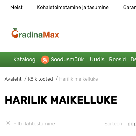
Meist
Kohaletoimetamine ja tasumine
Garan
Kataloog
Soodusmüük
Uudis
Roosid
De
Avaleht
Kõik tooted
Harilik maikelluke
HARILIK MAIKELLUKE
Filtri lähtestamine
Sorteeri:
pop