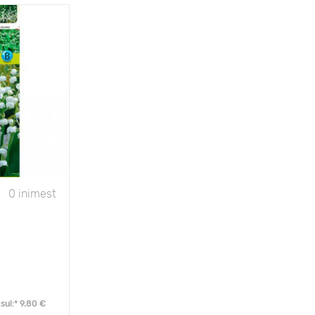
- 40°С
5 - 7 cm
ulutaja Sinu
aias
15 - 25 cm
10 - 20 cm
0 inimest
numbra, vari
ul:* 9.80 €