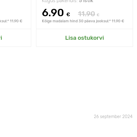
Kogus pakendis:
5 istik
6.90
11.90
€
€
sul:* 11.90 €
Kõige madalam hind 30 päeva jooksul:* 11.90 €
i
Lisa ostukorvi
26 september 2024