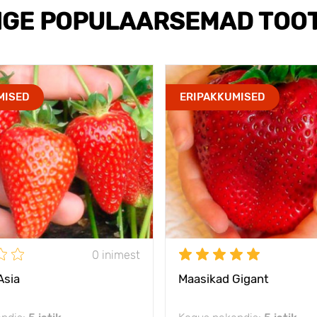
IGE POPULAARSEMAD TOO
MISED
ERIPAKKUMISED
0 inimest
Asia
Maasikad Gigant