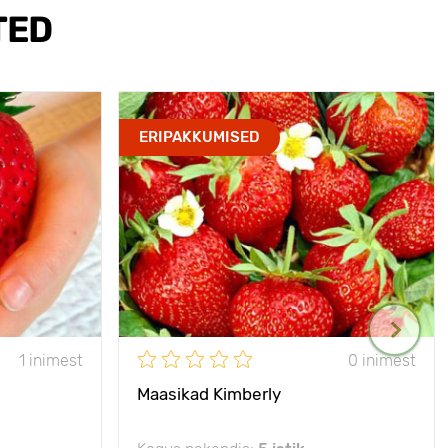
TED
ERIPAKKUMISED
1 inimest
0 inimest
Maasikad Kimberly