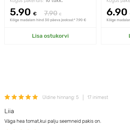
Kogus pakendis:
10 tükk.
Kogus pake
5.90
6.90
7.90
€
€
Kõige madalam hind 30 päeva jooksul:* 7.90 €
Kõige madalam
Lisa ostukorvi
Üldine hinnang: 5
17 inimest
Liia
Väga hea tomat,kui palju seemneid pakis on.