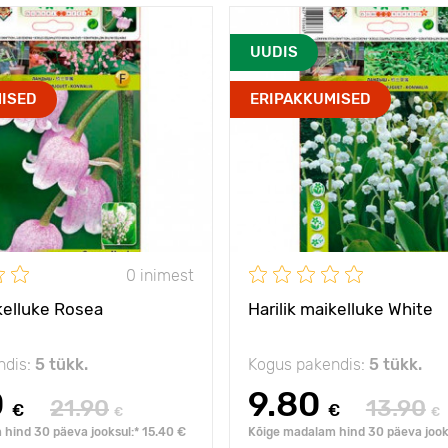
s külmale
- 40°С
Vastupidavus külmale
UUDIS
sügavus
5 - 7 cm
Istutamise sügavus
ISED
ERIPAKKUMISED
lisa oma maastikule
Omadused
kevadeku
vürtsi
s
15 - 25 cm
Taime kõrgus
10 - 20 cm
Taimede
ed
vahekaugused
0 inimest
penumbra, vari
Päikseline,
pe
e
poolvarjuline
ikelluke Rosea
Harilik maikelluke White
ndis:
5 tükk.
Kogus pakendis:
5 tükk.
0
9.80
21.90
13.90
€
€
€
€
hind 30 päeva jooksul:* 15.40 €
Kõige madalam hind 30 päeva jooks