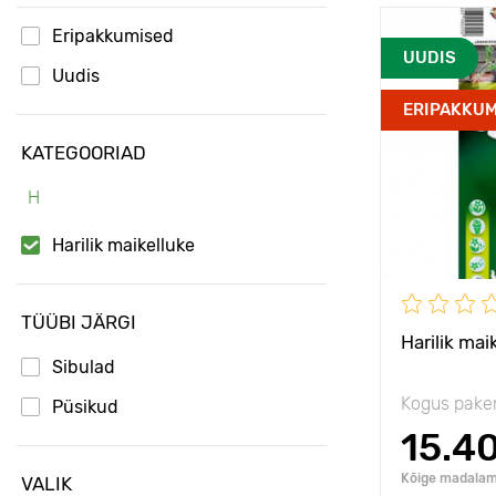
Eripakkumised
Vastupidavu
UUDIS
Uudis
Istutamise 
ERIPAKKUM
Omadused
KATEGOORIAD
H
Taime kõrgu
Harilik maikelluke
Taimede
vahekaugus
Päikseline,
TÜÜBI JÄRGI
poolvarjulin
Harilik ma
Sibulad
Kogus pake
Püsikud
15.4
Kõige madalam 
VALIK