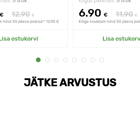
ndis:
5 istik
Kogus pakendis:
5 istik
6.90
12.90
11.90
€
€
€
€
 hind 30 päeva jooksul:* 12.90 €
Kõige madalam hind 30 päeva jook
Lisa ostukorvi
Lisa ostukorv
JÄTKE ARVUSTUS