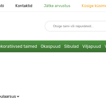
tii
Kontaktid
Jätke arvustus
Küsige küsim
koratiivsed taimed
Okaspuud
Sibulad
Viljapuud
ulaarsus