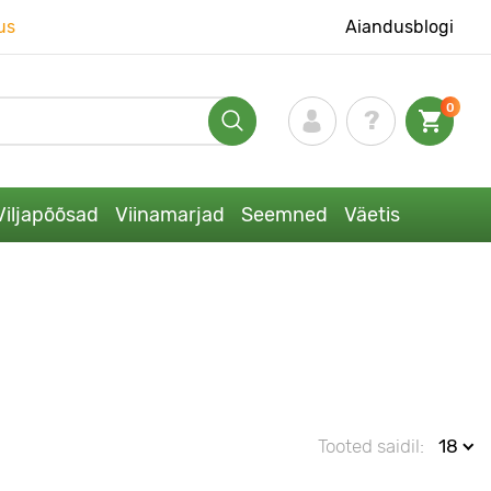
us
Aiandusblogi
0
Viljapõõsad
Viinamarjad
Seemned
Väetis
Tooted saidil:
18