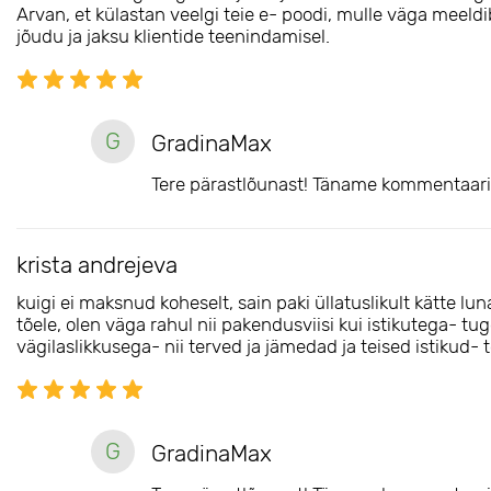
Arvan, et külastan veelgi teie e- poodi, mulle väga meeldib, 
jõudu ja jaksu klientide teenindamisel.
G
GradinaMax
Tere pärastlõunast! Täname kommentaari 
krista andrejeva
kuigi ei maksnud koheselt, sain paki üllatuslikult kätte 
tõele, olen väga rahul nii pakendusviisi kui istikutega- t
vägilaslikkusega- nii terved ja jämedad ja teised istikud-
G
GradinaMax