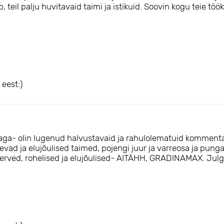
teil palju huvitavaid taimi ja istikuid. Soovin kogu teie tööka
eest:)
lunaga- olin lugenud halvustavaid ja rahulolematuid komment
ugevad ja elujõulised taimed, pojengi juur ja varreosa ja pun
 terved, rohelised ja elujõulised- AITÄHH, GRADINAMAX. Julge