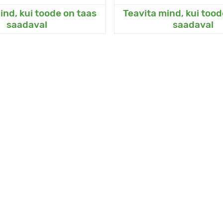
ind, kui toode on taas
Teavita mind, kui tood
sanud Minu aeda
Lisanud Minu a
saadaval
saadaval