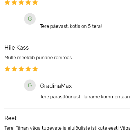
G
Tere päevast, kotis on 5 tera!
Hiie Kass
Mulle meeldib punane roniroos
G
GradinaMax
Tere pärastlõunast! Täname kommentaari 
Reet
Tere! Tänan väga tugevate ja elujõuliste istikute eest! Väga 