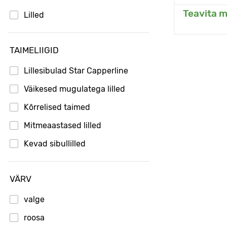
Teavita m
Lilled
Li
TAIMELIIGID
Lillesibulad Star Capperline
Väikesed mugulatega lilled
Kõrrelised taimed
Mitmeaastased lilled
Kevad sibullilled
VÄRV
valge
roosa