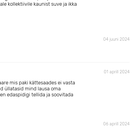
le kollektiivile kaunist suve ja ikka
04 juuni 2024
01 aprill 2024
aare mis paki kättesaades ei vasta
gad üllatasid mind lausa oma
n edaspidigi tellida ja soovitada
06 aprill 2024