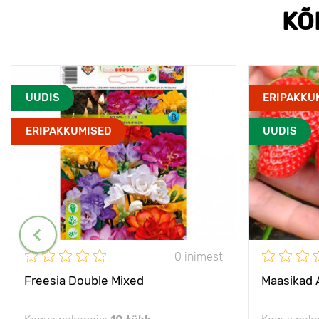
KÕ
UUDIS
ERIPAKKU
ERIPAKKUMISED
UUDIS
0 inimest
Freesia Double Mixed
Maasikad 