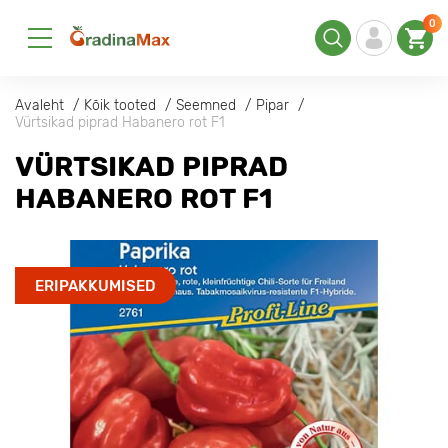
0
Avaleht
Kõik tooted
Seemned
Pipar
Vürtsikad piprad Habanero rot F1
VÜRTSIKAD PIPRAD
HABANERO ROT F1
ERIPAKKUMISED