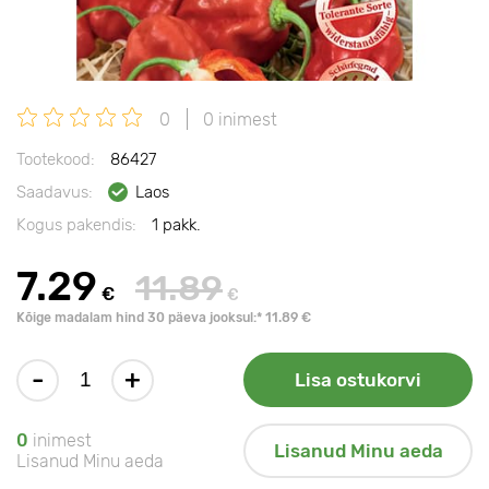
0
0 inimest
Tootekood:
86427
Saadavus:
Laos
Kogus pakendis:
1 pakk.
7.29
11.89
€
€
Kõige madalam hind 30 päeva jooksul:* 11.89 €
-
+
Lisa ostukorvi
0
inimest
Lisanud Minu aeda
Lisanud Minu aeda