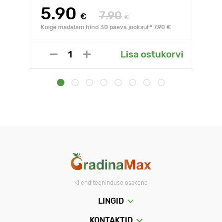
5.90
7.90
€
€
Kõige madalam hind 30 päeva jooksul:* 7.90 €
Lisa ostukorvi
Klienditeeninduse osakond
LINGID
KONTAKTID