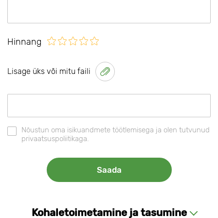
Hinnang
Lisage üks või mitu faili
Nõustun oma isikuandmete töötlemisega ja olen tutvunud
privaatsuspoliitikaga.
Kohaletoimetamine ja tasumine