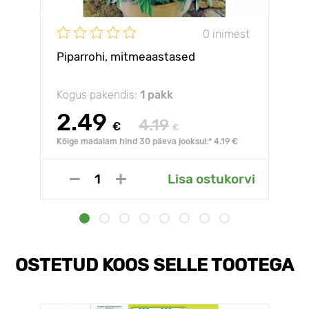
0 inimest
Piparrohi, mitmeaastased
Kogus pakendis:
1 pakk
2.49
4.19
€
€
Kõige madalam hind 30 päeva jooksul:* 4.19 €
Lisa ostukorvi
OSTETUD KOOS SELLE TOOTEGA