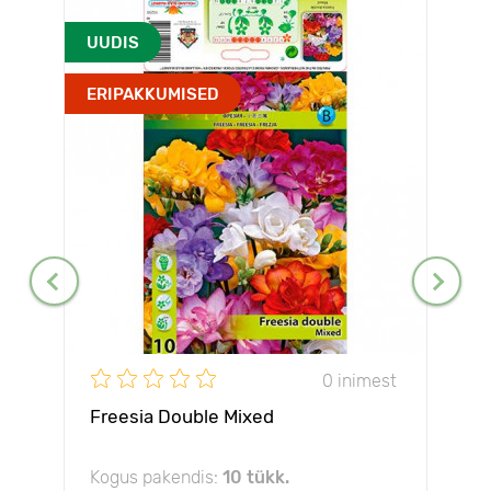
UUDIS
ERIPAKKUMISED
0 inimest
Freesia Double Mixed
Kogus pakendis:
10 tükk.