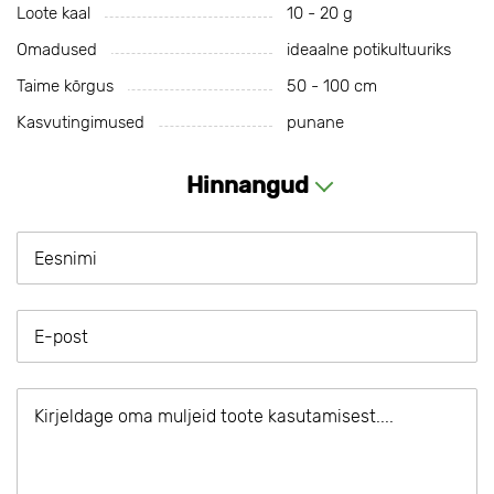
Loote kaal
10 - 20 g
Omadused
ideaalne potikultuuriks
Taime kõrgus
50 - 100 cm
Kasvutingimused
punane
Hinnangud