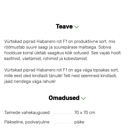
Teave
Vürtsikad piprad Habanero rot F1 on produktiivne sort, mis
rõõmustab suure saagi ja suurepärase maitsega. Sobiva
hoolduse korral ületab saagikus kõik ootused. See vajab hoolt:
kastmist, väetamist, rohimist ja kobestamist.
Vürtsikad piprad Habanero rot F1 on aga väga lopsakas sort,
mille eest oled kindlasti tänulik! Telli neid seemneid kindlasti,
jääd nendega väga rahule!
Omadused
Taimede vahekaugused
70 х 70 cm
Päikseline, poolvarjuline
päike