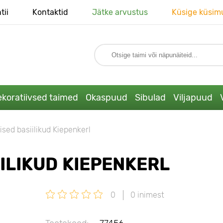
tii
Kontaktid
Jätke arvustus
Küsige küsim
koratiivsed taimed
Okaspuud
Sibulad
Viljapuud
ised basiilikud Kiepenkerl
ILIKUD KIEPENKERL
0
0 inimest