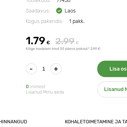
Tootekood:
77456
Saadavus:
Laos
Kogus pakendis:
1 pakk.
1.79
2.99
€
€
Kõige madalam hind 30 päeva jooksul:* 2.99 €
-
+
Lisa os
0
inimest
Lisanud 
Lisanud Minu aeda
HINNANGUD
KOHALETOIMETAMINE JA T