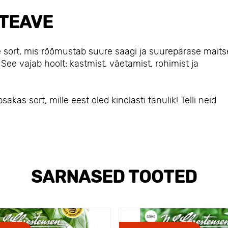
TEAVE
ne sort, mis rõõmustab suure saagi ja suurepärase maits
See vajab hoolt: kastmist, väetamist, rohimist ja
kas sort, mille eest oled kindlasti tänulik! Telli neid
SARNASED TOOTED