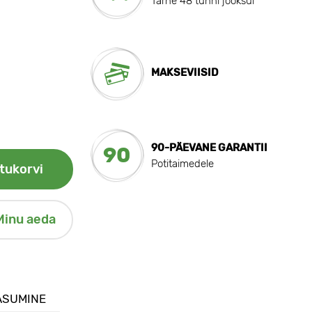
Tarne 48 tunni jooksul
MAKSEVIISID
90-PÄEVANE GARANTII
90
Potitaimedele
tukorvi
Minu aeda
ASUMINE