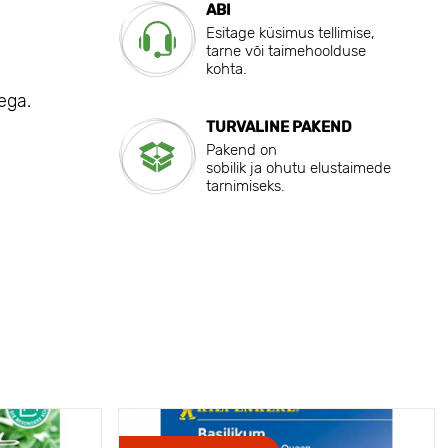
ABI
Esitage küsimus tellimise,
tarne või taimehoolduse
kohta.
ega.
TURVALINE PAKEND
Pakend on
sobilik ja ohutu elustaimede
tarnimiseks.