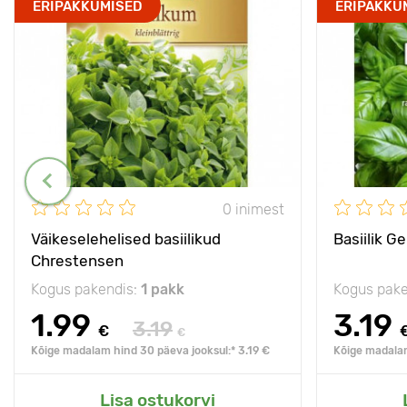
ERIPAKKUMISED
ERIPAKKU
0 inimest
Väikeselehelised basiilikud
Basiilik G
Chrestensen
Kogus pakendis:
1 pakk
Kogus pake
1.99
3.19
3.19
€
€
Kõige madalam hind 30 päeva jooksul:* 3.19 €
Kõige madalam
Lisa ostukorvi