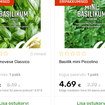
MISED
ERIPAKKUMISED
0 inimest
enovese Classico
Basiilik mini Piccolino
ndis:
1 pakk
Kogus pakendis:
1 pakk
4.69
5.19
7.79
€
€
€
€
 hind 30 päeva jooksul:* 5.19 €
Kõige madalam hind 30 päeva jook
Lisa ostukorvi
Lisa ostukorv