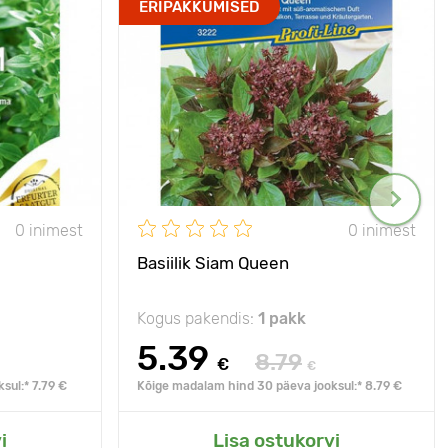
ERIPAKKUMISED
0 inimest
0 inimest
Basiilik Siam Queen
Kogus pakendis:
1 pakk
5.39
8.79
€
€
sul:* 7.79 €
Kõige madalam hind 30 päeva jooksul:* 8.79 €
i
Lisa ostukorvi