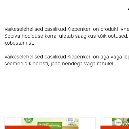
Väikeselehelised basiilikud Kiepenkerl on produktiiv
Sobiva hoolduse korral ületab saagikus kõik ootused. 
kobestamist.
Väikeselehelised basiilikud Kiepenkerl on aga väga lopsa
seemneid kindlasti, jääd nendega väga rahule!