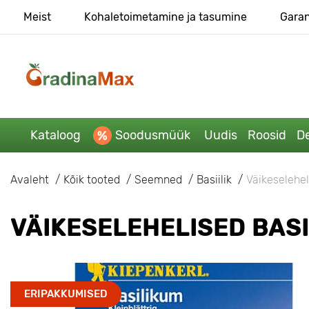
Meist
Kohaletoimetamine ja tasumine
Garan
Kataloog
Soodusmüük
Uudis
Roosid
De
Avaleht
Kõik tooted
Seemned
Basiilik
Väikeselehel
VÄIKESELEHELISED BASI
ERIPAKKUMISED