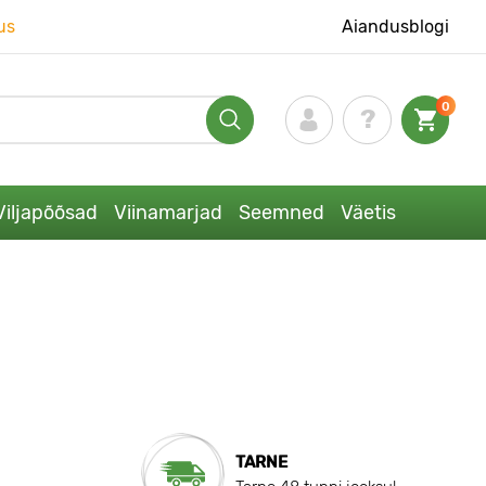
us
Aiandusblogi
0
Viljapõõsad
Viinamarjad
Seemned
Väetis
TARNE