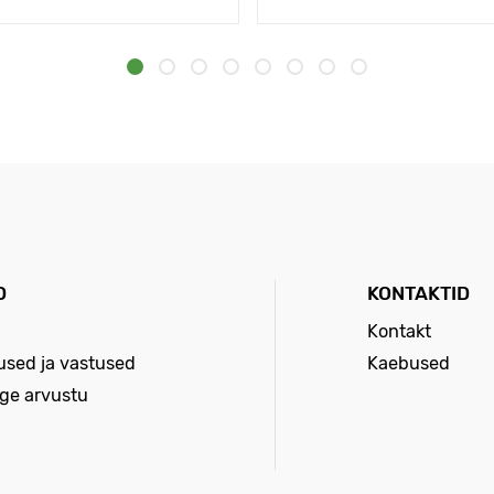
D
KONTAKTID
Kontakt
sed ja vastused
Kaebused
age arvustu