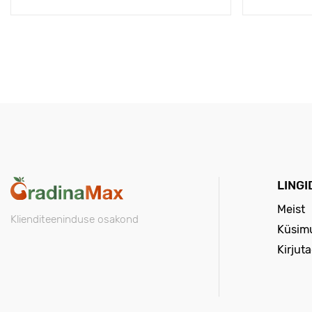
LINGI
Meist
Klienditeeninduse osakond
Küsimu
Kirjut