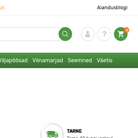
us
Aiandusblogi
0
Viljapõõsad
Viinamarjad
Seemned
Väetis
TARNE