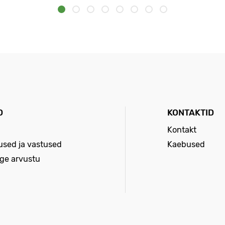
D
KONTAKTID
Kontakt
sed ja vastused
Kaebused
age arvustu