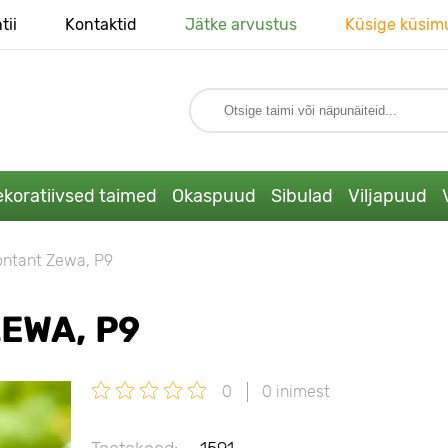
tii
Kontaktid
Jätke arvustus
Küsige küsim
koratiivsed taimed
Okaspuud
Sibulad
Viljapuud
ontant Zewa, P9
EWA, P9
0
0 inimest