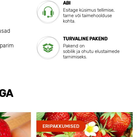
ABI
Esitage küsimus tellimise,
tarne või taimehoolduse
kohta.
gusad
TURVALINE PAKEND
 parim
Pakend on
sobilik ja ohutu elustaimede
tarnimiseks.
EGA
ERIPAKKUMISED