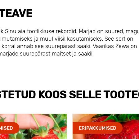
TEAVE
ik Sinu aia tootlikkuse rekordid. Marjad on suured, ma
lmutamiseks ja muul viisil kasutamiseks. See sort on
e korral annab see suurepärast saaki. Vaarikas Zewa on
i marjade suurepärast maitset ja saaki!
TETUD KOOS SELLE TOOT
MISED
ERIPAKKUMISED