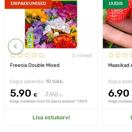
ERIPAKKUMISED
UUDIS
0 inimest
Freesia Double Mixed
Maasikad 
Kogus pakendis:
10 tükk.
Kogus pake
5.90
6.90
7.90
€
€
Kõige madalam hind 30 päeva jooksul:* 7.90 €
Kõige madalam
Lisa ostukorvi