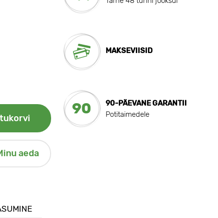
Tarne 48 tunni jooksul
MAKSEVIISID
90-PÄEVANE GARANTII
90
Potitaimedele
tukorvi
Minu aeda
ASUMINE