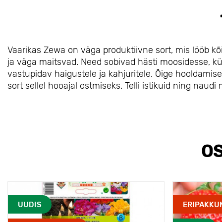
Vaarikas Zewa on väga produktiivne sort, mis lööb kõ
ja väga maitsvad. Need sobivad hästi moosidesse, kü
vastupidav haigustele ja kahjuritele. Õige hooldamis
sort sellel hooajal ostmiseks. Telli istikuid ning naud
OS
UUDIS
ERIPAKKU