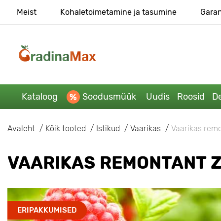
Meist
Kohaletoimetamine ja tasumine
Garan
Kataloog
Soodusmüük
Uudis
Roosid
De
Avaleht
Kõik tooted
Istikud
Vaarikas
Vaarikas rem
VAARIKAS REMONTANT Z
ERIPAKKUMISED