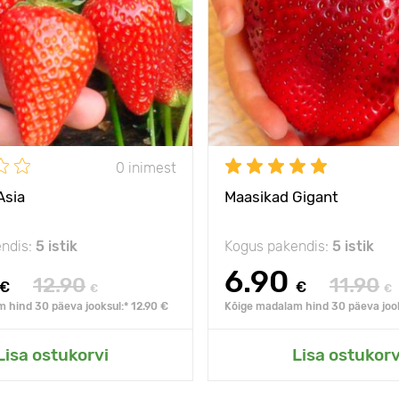
0 inimest
Asia
Maasikad Gigant
ndis:
5 istik
Kogus pakendis:
5 istik
6.90
12.90
11.90
€
€
€
€
 hind 30 päeva jooksul:* 12.90 €
Kõige madalam hind 30 päeva jook
Lisa ostukorvi
Lisa ostukorv