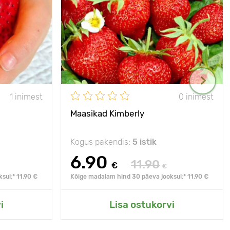
1 inimest
0 inimest
Maasikad Kimberly
Kogus pakendis:
5 istik
6.90
11.90
€
€
sul:* 11.90 €
Kõige madalam hind 30 päeva jooksul:* 11.90 €
i
Lisa ostukorvi