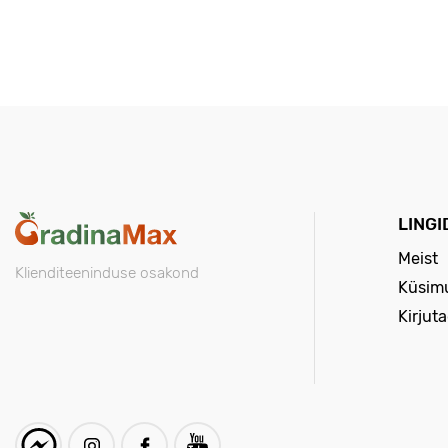
LINGI
Meist
Klienditeeninduse osakond
Küsimu
Kirjut