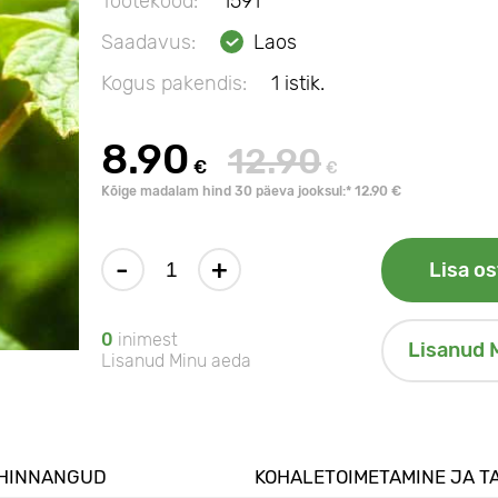
Tootekood:
1591
Saadavus:
Laos
Kogus pakendis:
1 istik.
8.90
12.90
€
€
Kõige madalam hind 30 päeva jooksul:* 12.90 €
-
+
Lisa os
0
inimest
Lisanud 
Lisanud Minu aeda
HINNANGUD
KOHALETOIMETAMINE JA T