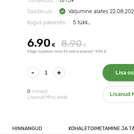
Tootekood:
67759
Saadavus:
Väljumine alates 22.08.20
Kogus pakendis:
5 tükk..
6.90
8.90
€
€
Kõige madalam hind 30 päeva jooksul:* 8.90 €
-
+
Lisa os
0
inimest
Lisanud 
Lisanud Minu aeda
HINNANGUD
KOHALETOIMETAMINE JA T