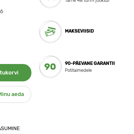
Tarne 48 tunni jooksul
26
MAKSEVIISID
90-PÄEVANE GARANTII
90
Potitaimedele
tukorvi
Minu aeda
ASUMINE