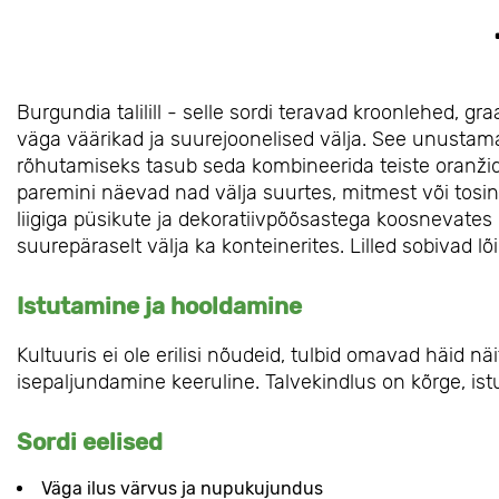
Burgundia talilill - selle sordi teravad kroonlehed, 
väga väärikad ja suurejoonelised välja. See unustam
rõhutamiseks tasub seda kombineerida teiste oranžide,
paremini näevad nad välja suurtes, mitmest või tos
liigiga püsikute ja dekoratiivpõõsastega koosnevates 
suurepäraselt välja ka konteinerites. Lilled sobivad 
Istutamine ja hooldamine
Kultuuris ei ole erilisi nõudeid, tulbid omavad häid nä
isepaljundamine keeruline. Talvekindlus on kõrge, is
Sordi eelised
Väga ilus värvus ja nupukujundus