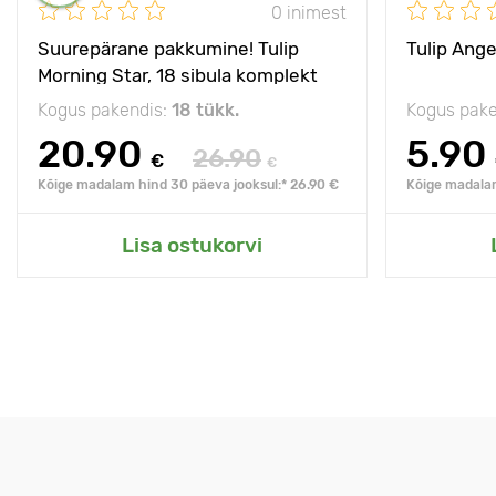
0 inimest
Suurepärane pakkumine! Tulip
Tulip Ange
Morning Star, 18 sibula komplekt
Kogus pakendis:
18 tükk.
Kogus pake
20.90
5.90
26.90
€
€
Kõige madalam hind 30 päeva jooksul:* 26.90 €
Kõige madalam
Lisa ostukorvi