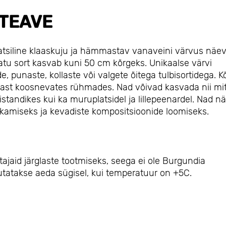
TEAVE
graatsiline klaaskuju ja hämmastav vanaveini värvus näe
atu sort kasvab kuni 50 cm kõrgeks. Unikaalse värvi
 punaste, kollaste või valgete õitega tulbisortidega. K
inast koosnevates rühmades. Nad võivad kasvada nii m
istandikes kui ka muruplatsidel ja lillepeenardel. Nad n
lõikamiseks ja kevadiste kompositsioonide loomiseks.
itajaid järglaste tootmiseks, seega ei ole Burgundia
tutatakse aeda sügisel, kui temperatuur on +5C.