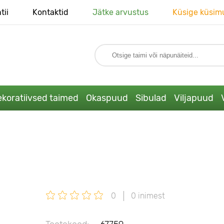
tii
Kontaktid
Jätke arvustus
Küsige küsim
koratiivsed taimed
Okaspuud
Sibulad
Viljapuud
0
0 inimest