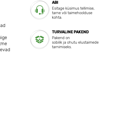
ABI
Esitage küsimus tellimise,
tarne või taimehoolduse
kohta.
vad
TURVALINE PAKEND
õige
Pakend on
sobilik ja ohutu elustaimede
itme
tarnimiseks.
äevad