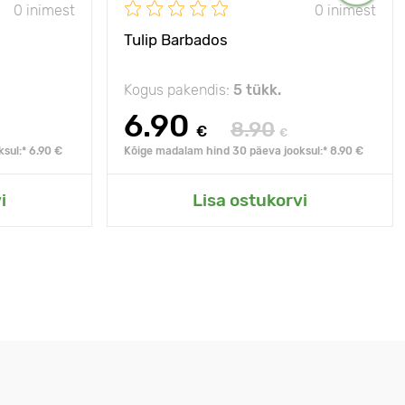
0 inimest
0 inimest
Tulip Barbados
Kogus pakendis:
5 tükk.
6.90
8.90
€
€
sul:* 6.90 €
Kõige madalam hind 30 päeva jooksul:* 8.90 €
i
Lisa ostukorvi