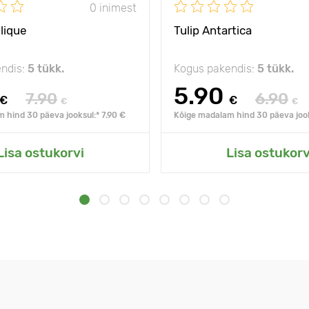
0 inimest
lique
Tulip Antartica
ndis:
5 tükk.
Kogus pakendis:
5 tükk.
5.90
7.90
6.90
€
€
€
€
 hind 30 päeva jooksul:* 7.90 €
Kõige madalam hind 30 päeva jook
Lisa ostukorvi
Lisa ostukorv