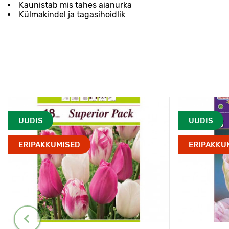
Kaunistab mis tahes aianurka
Külmakindel ja tagasihoidlik
UUDIS
UUDIS
ERIPAKKUMISED
ERIPAKKU