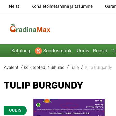
Meist
Kohaletoimetamine ja tasumine
Garan
Kataloog
Soodusmüük
Uudis
Roosid
De
Avaleht
Kõik tooted
Sibulad
Tulip
Tulip Burgundy
TULIP BURGUNDY
UUDIS