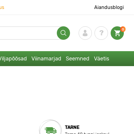
us
Aiandusblogi
0
Viljapõõsad
Viinamarjad
Seemned
Väetis
TARNE