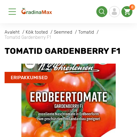
0
Avaleht
Kõik tooted
Seemned
Tomatid
Tomatid Gardenberry F1
TOMATID GARDENBERRY F1
ERIPAKKUMISED