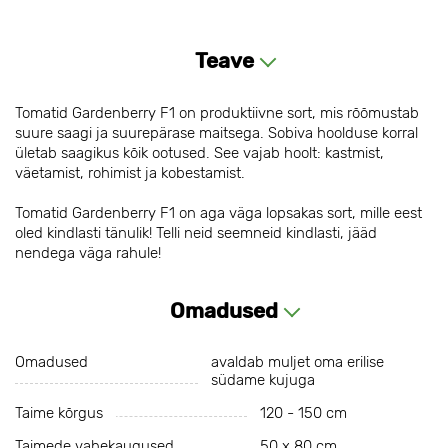
Teave
Tomatid Gardenberry F1 on produktiivne sort, mis rõõmustab
suure saagi ja suurepärase maitsega. Sobiva hoolduse korral
ületab saagikus kõik ootused. See vajab hoolt: kastmist,
väetamist, rohimist ja kobestamist.
Tomatid Gardenberry F1 on aga väga lopsakas sort, mille eest
oled kindlasti tänulik! Telli neid seemneid kindlasti, jääd
nendega väga rahule!
Omadused
Omadused
avaldab muljet oma erilise
südame kujuga
Taime kõrgus
120 - 150 cm
Taimede vahekaugused
50 х 80 cm