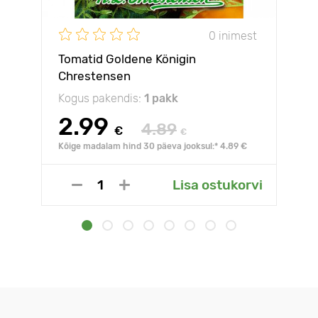
0 inimest
Tomatid Goldene Königin
Chrestensen
Kogus pakendis:
1 pakk
2.99
4.89
€
€
Kõige madalam hind 30 päeva jooksul:* 4.89 €
Lisa ostukorvi