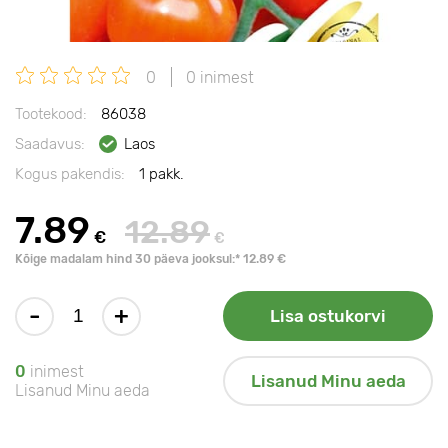
0
0 inimest
Tootekood:
86038
Saadavus:
Laos
Kogus pakendis:
1 pakk.
7.89
12.89
€
€
Kõige madalam hind 30 päeva jooksul:* 12.89 €
-
+
Lisa ostukorvi
0
inimest
Lisanud Minu aeda
Lisanud Minu aeda