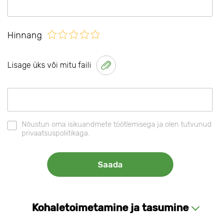
Hinnang
Lisage üks või mitu faili
Nõustun oma isikuandmete töötlemisega ja olen tutvunud
privaatsuspoliitikaga.
Kohaletoimetamine ja tasumine