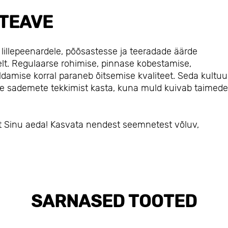
TEAVE
lillepeenardele, põõsastesse ja teeradade äärde
elt. Regulaarse rohimise, pinnase kobestamise,
amise korral paraneb õitsemise kvaliteet. Seda kultuu
se sademete tekkimist kasta, kuna muld kuivab taimede
t Sinu aeda! Kasvata nendest seemnetest võluv,
SARNASED TOOTED