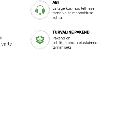
ABI
Esitage küsimus tellimise,
tarne või taimehoolduse
kohta.
TURVALINE PAKEND
ri
Pakend on
sobilik ja ohutu elustaimede
 varte
tarnimiseks.