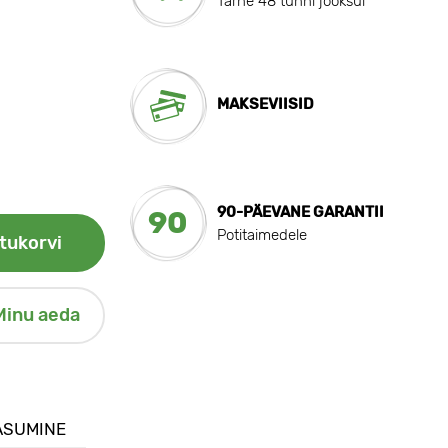
Tarne 48 tunni jooksul
MAKSEVIISID
90-PÄEVANE GARANTII
90
Potitaimedele
tukorvi
Minu aeda
ASUMINE