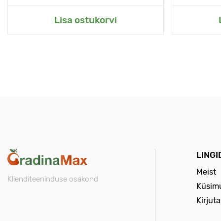
Lisa ostukorvi
LINGI
Meist
Klienditeeninduse osakond
Küsimu
Kirjut