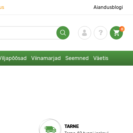
us
Aiandusblogi
0
Viljapõõsad
Viinamarjad
Seemned
Väetis
TARNE