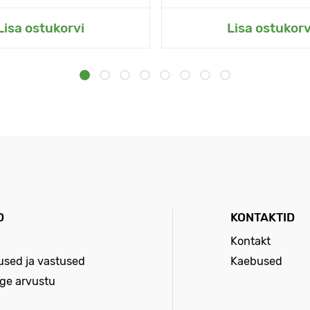
Lisa ostukorvi
Lisa ostukorv
D
KONTAKTID
Kontakt
sed ja vastused
Kaebused
age arvustu