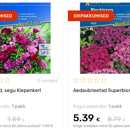
MISED
ERIPAKKUMISED
0 inimest
d, segu Kiepenkerl
Aedaubrieetad Superbiss
ndis:
1 pakk
Kogus pakendis:
1 pakk
5.39
1.89
8.79
€
€
€
 hind 30 päeva jooksul:* 1.89 €
Kõige madalam hind 30 päeva jook