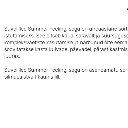
Suvelilled Summer Feeling, segu on üheaastane sort 
istutamiseks. See õitseb kaua, säravalt ja suursugus
kompleksväetiste kasutamise ja närbunud õite eemald
soovitatakse kasta kuivadel päevadel, pärast kastmi
juures.
Suvelilled Summer Feeling, segu on asendamatu sor
silmapaistvalt kaunis lill.