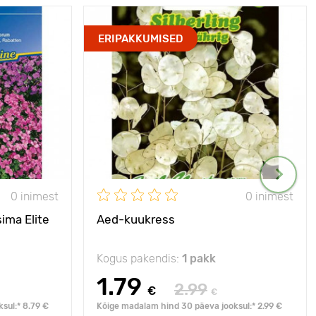
ERIPAKKUMISED
0 inimest
0 inimest
ima Elite
Aed-kuukress
Kogus pakendis:
1 pakk
1.79
2.99
€
€
sul:* 8.79 €
Kõige madalam hind 30 päeva jooksul:* 2.99 €