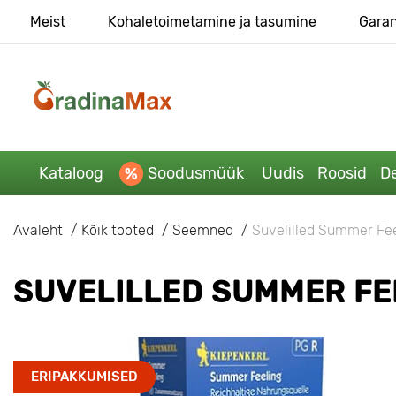
Meist
Kohaletoimetamine ja tasumine
Garan
Kataloog
Soodusmüük
Uudis
Roosid
De
Avaleht
Kõik tooted
Seemned
Suvelilled Summer Fee
SUVELILLED SUMMER FE
ERIPAKKUMISED