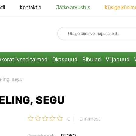
tii
Kontaktid
Jätke arvustus
Küsige küsim
koratiivsed taimed
Okaspuud
Sibulad
Viljapuud
ling, segu
ELING, SEGU
0
0 inimest