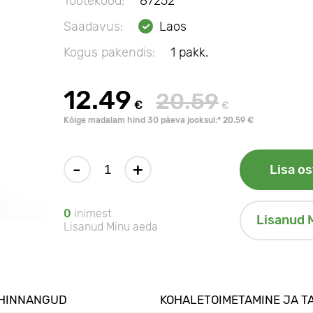
Tootekood:
87252
Saadavus:
Laos
Kogus pakendis:
1 pakk.
12.49
20.59
€
€
Kõige madalam hind 30 päeva jooksul:* 20.59 €
-
+
Lisa os
0
inimest
Lisanud 
Lisanud Minu aeda
HINNANGUD
KOHALETOIMETAMINE JA T