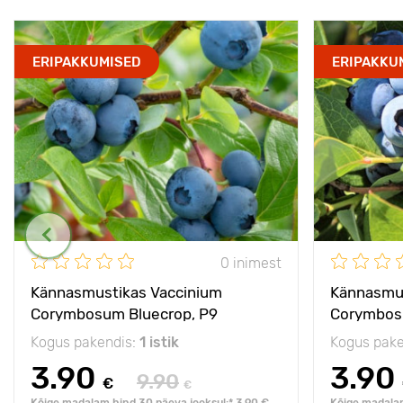
ERIPAKKUMISED
ERIPAKKU
0 inimest
Kännasmustikas Vaccinium
Kännasmus
Corymbosum Bluecrop, P9
Corymbosu
Kogus pakendis:
1 istik
Kogus pake
3.90
3.90
9.90
€
€