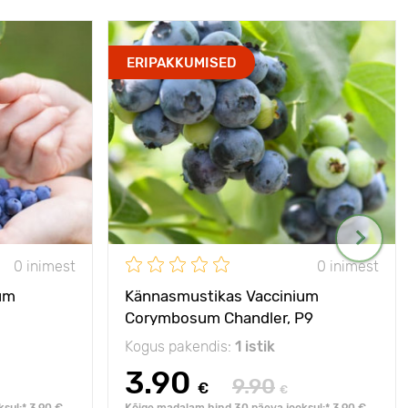
ERIPAKKUMISED
0 inimest
0 inimest
um
Kännasmustikas Vaccinium
Corymbosum Chandler, P9
Kogus pakendis:
1 istik
3.90
9.90
€
€