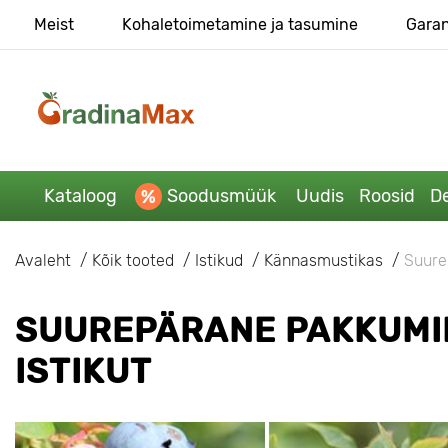
Meist
Kohaletoimetamine ja tasumine
Garan
Kataloog
Soodusmüük
Uudis
Roosid
De
Avaleht
Kõik tooted
Istikud
Kännasmustikas
Suure
SUUREPÄRANE PAKKUMIN
ISTIKUT