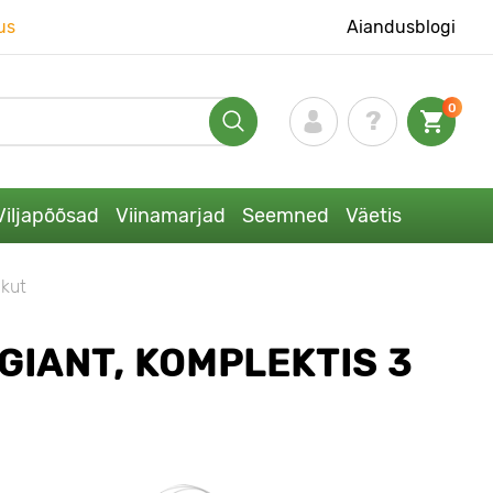
us
Aiandusblogi
0
Viljapõõsad
Viinamarjad
Seemned
Väetis
ikut
IANT, KOMPLEKTIS 3