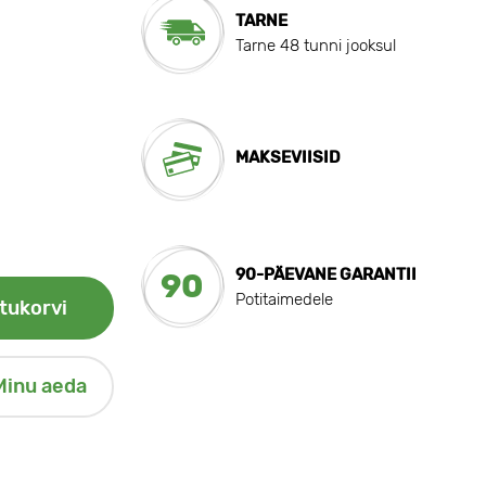
TARNE
Tarne 48 tunni jooksul
MAKSEVIISID
90-PÄEVANE GARANTII
90
Potitaimedele
tukorvi
Minu aeda