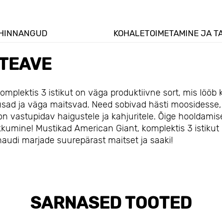
HINNANGUD
KOHALETOIMETAMINE JA T
TEAVE
lektis 3 istikut on väga produktiivne sort, mis lööb 
gusad ja väga maitsvad. Need sobivad hästi moosidesse,
on vastupidav haigustele ja kahjuritele. Õige hooldamis
kumine! Mustikad American Giant, komplektis 3 istikut
g naudi marjade suurepärast maitset ja saaki!
SARNASED TOOTED