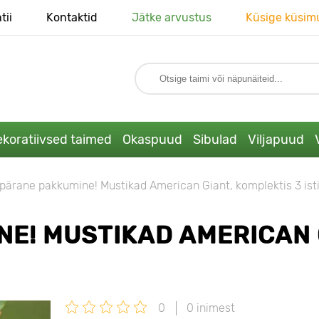
tii
Kontaktid
Jätke arvustus
Küsige küsim
koratiivsed taimed
Okaspuud
Sibulad
Viljapuud
pärane pakkumine! Mustikad American Giant, komplektis 3 ist
E! MUSTIKAD AMERICAN G
0
0 inimest