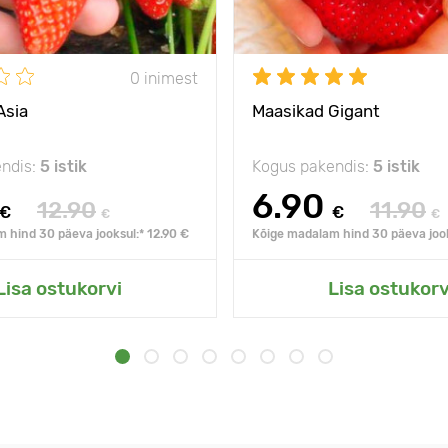
0 inimest
Asia
Maasikad Gigant
ndis:
5 istik
Kogus pakendis:
5 istik
6.90
12.90
11.90
€
€
€
€
 hind 30 päeva jooksul:* 12.90 €
Kõige madalam hind 30 päeva jook
Lisa ostukorvi
Lisa ostukorv