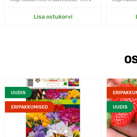
Kõige madalam hind 30 päeva jooksul:* 3.90 €
Kõige madalam
Lisa ostukorvi
OS
UUDIS
ERIPAKKU
ERIPAKKUMISED
UUDIS