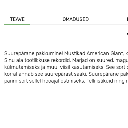
TEAVE
OMADUSED
Suurepärane pakkumine! Mustikad American Giant, komp
Sinu aia tootlikkuse rekordid. Marjad on suured, ma
külmutamiseks ja muul viisil kasutamiseks. See sort 
korral annab see suurepärast saaki. Suurepärane pak
parim sort sellel hooajal ostmiseks. Telli istikuid nin