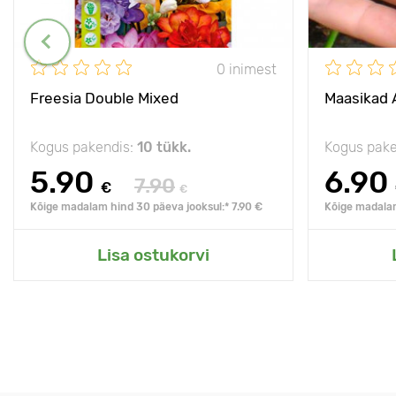
0 inimest
Freesia Double Mixed
Maasikad 
Kogus pakendis:
10 tükk.
Kogus pake
5.90
6.90
7.90
€
€
Kõige madalam hind 30 päeva jooksul:* 7.90 €
Kõige madalam
Lisa ostukorvi