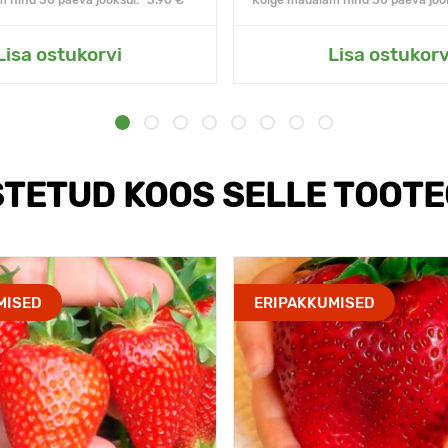
 hind 30 päeva jooksul:* 3.90 €
Kõige madalam hind 30 päeva jook
Lisa ostukorvi
Lisa ostukorv
TETUD KOOS SELLE TOOT
MISED
ERIPAKKUMISED