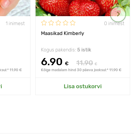
1 inimest
0 inimest
Maasikad Kimberly
Kogus pakendis:
5 istik
6.90
11.90
€
€
sul:* 11.90 €
Kõige madalam hind 30 päeva jooksul:* 11.90 €
i
Lisa ostukorvi