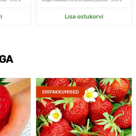
sul:* 3.90 €
Kõige madalam hind 30 päeva jooksul:* 3.90 €
i
Lisa ostukorvi
EGA
ERIPAKKUMISED