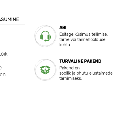
ASUMINE
ABI
Esitage küsimus tellimise,
tarne või taimehoolduse
kohta.
kõik
TURVALINE PAKEND
e
Pakend on
sobilik ja ohutu elustaimede
 on
tarnimiseks.