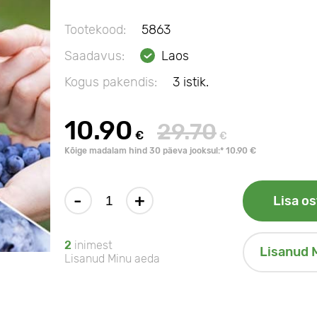
Tootekood:
5863
Saadavus:
Laos
Kogus pakendis:
3 istik.
10.90
29.70
€
€
Kõige madalam hind 30 päeva jooksul:* 10.90 €
-
+
Lisa os
2
inimest
Lisanud 
Lisanud Minu aeda