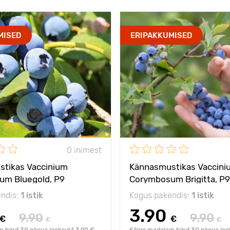
MISED
ERIPAKKUMISED
0 inimest
tikas Vaccinium
Kännasmustikas Vaccini
m Bluegold, P9
Corymbosum Brigitta, P9
ndis:
1 istik
Kogus pakendis:
1 istik
3.90
9.90
9.90
€
€
€
€