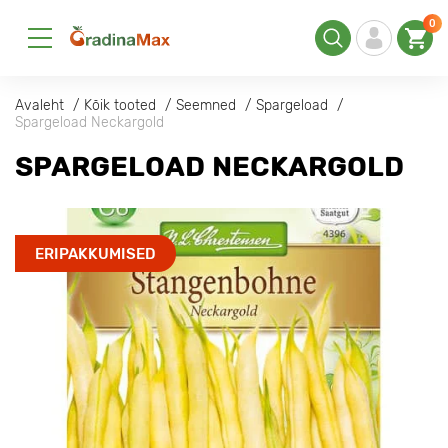
0
Avaleht
Kõik tooted
Seemned
Spargeload
Spargeload Neckargold
SPARGELOAD NECKARGOLD
ERIPAKKUMISED