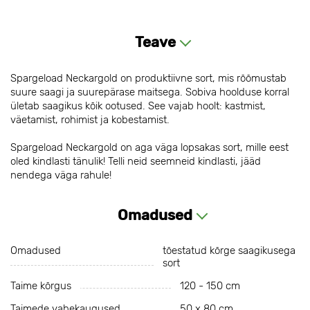
Teave
Spargeload Neckargold on produktiivne sort, mis rõõmustab
suure saagi ja suurepärase maitsega. Sobiva hoolduse korral
ületab saagikus kõik ootused. See vajab hoolt: kastmist,
väetamist, rohimist ja kobestamist.
Spargeload Neckargold on aga väga lopsakas sort, mille eest
oled kindlasti tänulik! Telli neid seemneid kindlasti, jääd
nendega väga rahule!
Omadused
Omadused
tõestatud kõrge saagikusega
sort
Taime kõrgus
120 - 150 cm
Taimede vahekaugused
50 х 80 cm