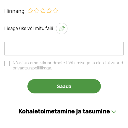
Hinnang
Lisage üks või mitu faili
Nõustun oma isikuandmete töötlemisega ja olen tutvunud
privaatsuspoliitikaga.
Kohaletoimetamine ja tasumine