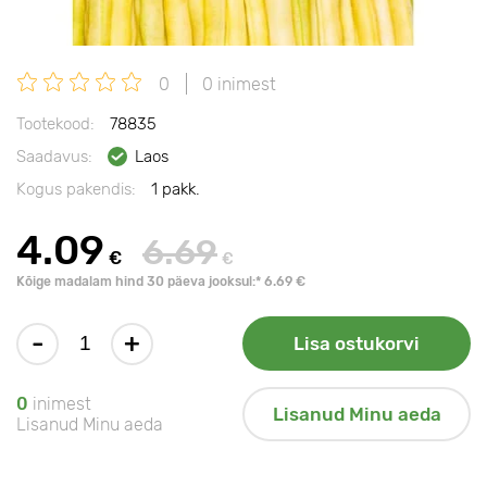
0
0 inimest
Tootekood:
78835
Saadavus:
Laos
Kogus pakendis:
1 pakk.
4.09
6.69
€
€
Kõige madalam hind 30 päeva jooksul:* 6.69 €
-
+
Lisa ostukorvi
0
inimest
Lisanud Minu aeda
Lisanud Minu aeda