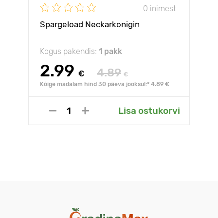
0 inimest
Spargeload Neckarkonigin
Kogus pakendis:
1 pakk
2.99
4.89
€
€
Kõige madalam hind 30 päeva jooksul:* 4.89 €
Lisa ostukorvi