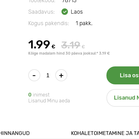
Tootekood:
78713
Saadavus:
Laos
Kogus pakendis:
1 pakk.
1.99
3.19
€
€
Kõige madalam hind 30 päeva jooksul:* 3.19 €
-
+
Lisa os
0
inimest
Lisanud 
Lisanud Minu aeda
HINNANGUD
KOHALETOIMETAMINE JA T