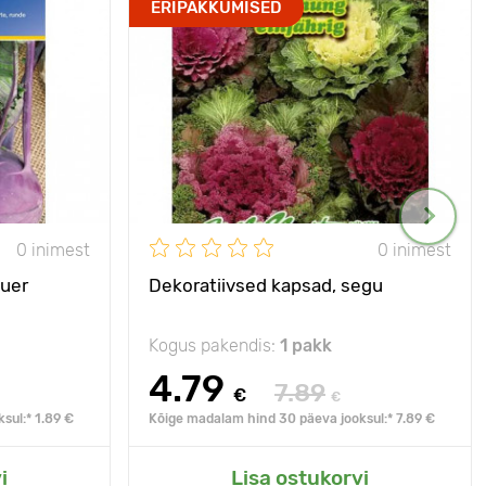
ERIPAKKUMISED
0 inimest
0 inimest
auer
Dekoratiivsed kapsad, segu
Kogus pakendis:
1 pakk
4.79
7.89
€
€
sul:* 1.89 €
Kõige madalam hind 30 päeva jooksul:* 7.89 €
i
Lisa ostukorvi