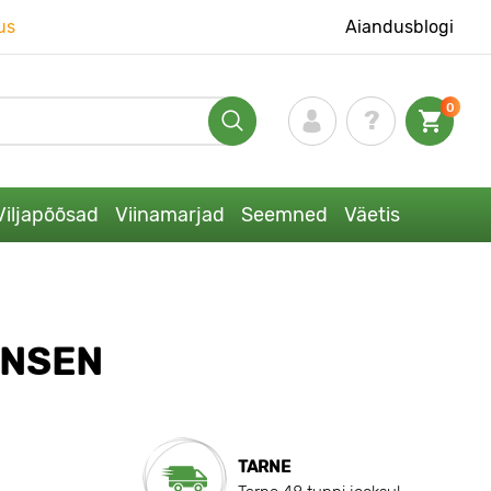
us
Aiandusblogi
0
Viljapõõsad
Viinamarjad
Seemned
Väetis
ENSEN
TARNE