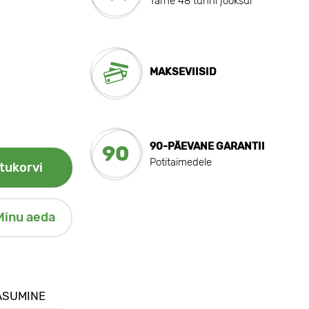
Tarne 48 tunni jooksul
MAKSEVIISID
90-PÄEVANE GARANTII
90
Potitaimedele
tukorvi
Minu aeda
ASUMINE