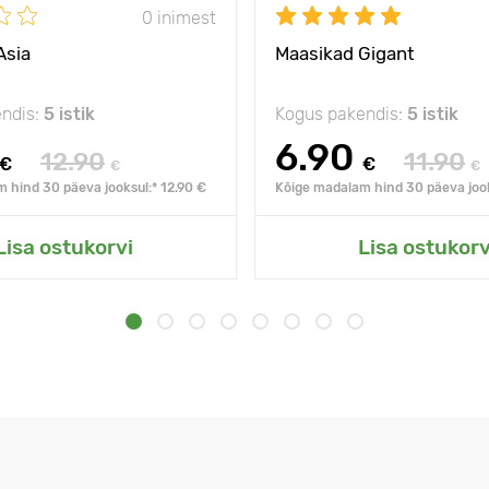
0 inimest
Asia
Maasikad Gigant
ndis:
5 istik
Kogus pakendis:
5 istik
6.90
12.90
11.90
€
€
€
€
 hind 30 päeva jooksul:* 12.90 €
Kõige madalam hind 30 päeva jook
Lisa ostukorvi
Lisa ostukorv