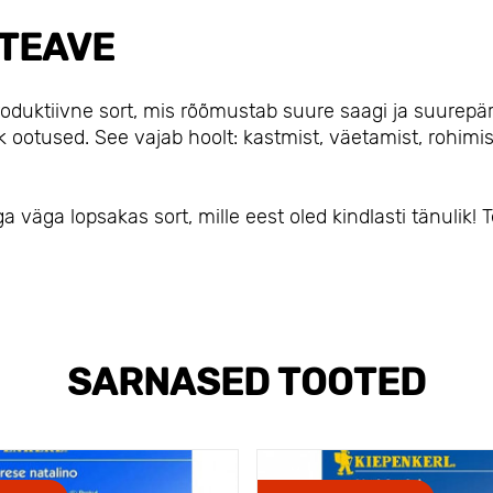
TEAVE
oduktiivne sort, mis rõõmustab suure saagi ja suurepä
 ootused. See vajab hoolt: kastmist, väetamist, rohimis
äga lopsakas sort, mille eest oled kindlasti tänulik! Te
SARNASED TOOTED