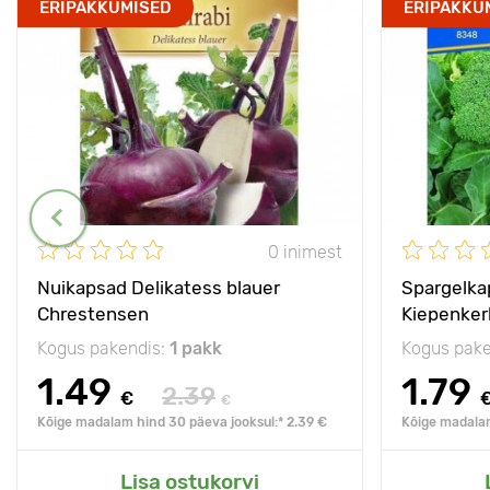
ERIPAKKUMISED
ERIPAKKU
0 inimest
Nuikapsad Delikatess blauer
Spargelka
Chrestensen
Kiepenker
Kogus pakendis:
1 pakk
Kogus pake
1.49
1.79
2.39
€
€
Kõige madalam hind 30 päeva jooksul:* 2.39 €
Kõige madalam
Lisa ostukorvi