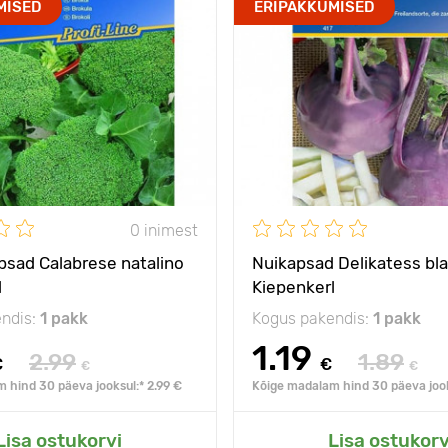
MISED
ERIPAKKUMISED
0 inimest
psad Calabrese natalino
Nuikapsad Delikatess bl
l
Kiepenkerl
ndis:
1 pakk
Kogus pakendis:
1 pakk
1.19
2.99
1.89
€
€
€
€
 hind 30 päeva jooksul:* 2.99 €
Kõige madalam hind 30 päeva jook
Lisa ostukorvi
Lisa ostukorv