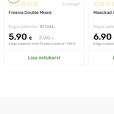
0 inimest
Freesia Double Mixed
Maasikad 
Kogus pakendis:
10 tükk.
Kogus pake
5.90
6.90
7.90
€
€
Kõige madalam hind 30 päeva jooksul:* 7.90 €
Kõige madalam
Lisa ostukorvi