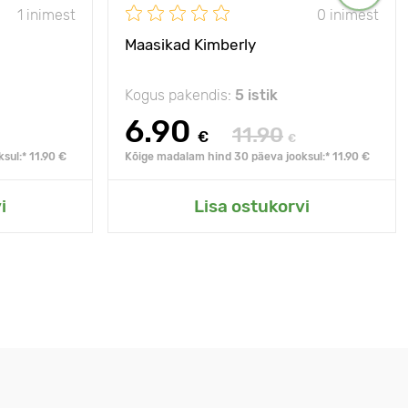
1 inimest
0 inimest
Maasikad Kimberly
Kogus pakendis:
5 istik
6.90
11.90
€
€
sul:* 11.90 €
Kõige madalam hind 30 päeva jooksul:* 11.90 €
i
Lisa ostukorvi