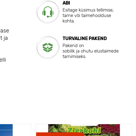
ABI
Esitage küsimus tellimise,
tarne või taimehoolduse
kohta.
rase
t ja
TURVALINE PAKEND
Pakend on
sobilik ja ohutu elustaimede
tarnimiseks.
lli