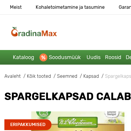
Meist
Kohaletoimetamine ja tasumine
Garan
Kataloog
Soodusmüük
Uudis
Roosid
De
Avaleht
Kõik tooted
Seemned
Kapsad
Spargelkaps
SPARGELKAPSAD CALAB
ERIPAKKUMISED