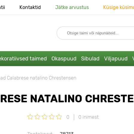
tii
Kontaktid
Jätke arvustus
Küsige küsim
koratiivsed taimed
Okaspuud
Sibulad
Viljapuud
ad Calabrese natalino Chrestensen
RESE NATALINO CHREST
0
0 inimest