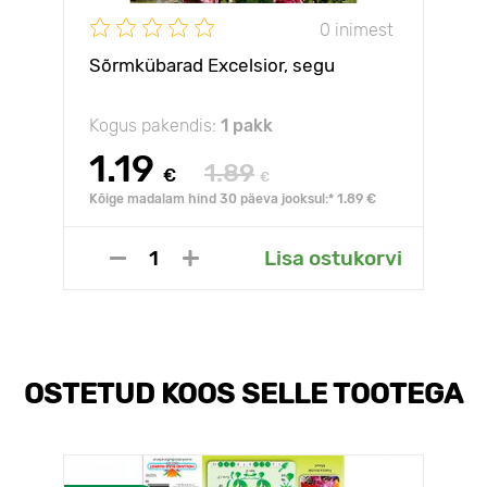
0 inimest
Sõrmkübarad Excelsior, segu
Kogus pakendis:
1 pakk
1.19
1.89
€
€
Kõige madalam hind 30 päeva jooksul:* 1.89 €
Lisa ostukorvi
OSTETUD KOOS SELLE TOOTEGA