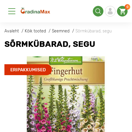
0
Avaleht
Kõik tooted
Seemned
Sõrmkübarad, segu
SÕRMKÜBARAD, SEGU
ERIPAKKUMISED