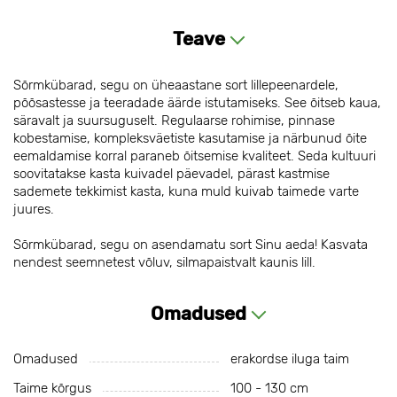
Teave
Sõrmkübarad, segu on üheaastane sort lillepeenardele,
põõsastesse ja teeradade äärde istutamiseks. See õitseb kaua,
säravalt ja suursuguselt. Regulaarse rohimise, pinnase
kobestamise, kompleksväetiste kasutamise ja närbunud õite
eemaldamise korral paraneb õitsemise kvaliteet. Seda kultuuri
soovitatakse kasta kuivadel päevadel, pärast kastmise
sademete tekkimist kasta, kuna muld kuivab taimede varte
juures.
Sõrmkübarad, segu on asendamatu sort Sinu aeda! Kasvata
nendest seemnetest võluv, silmapaistvalt kaunis lill.
Omadused
Omadused
erakordse iluga taim
Taime kõrgus
100 - 130 cm