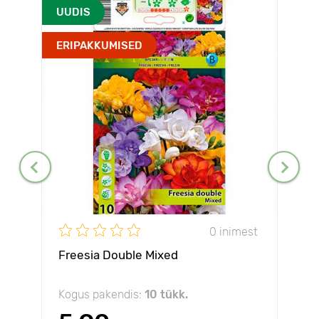
UUDIS
ERIPAKKUMISED
0 inimest
Freesia Double Mixed
Kogus pakendis:
10 tükk.