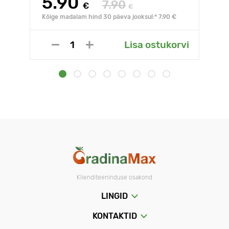
5.90
7.90
€
€
Kõige madalam hind 30 päeva jooksul:* 7.90 €
Lisa ostukorvi
Klienditeeninduse osakond
LINGID
KONTAKTID