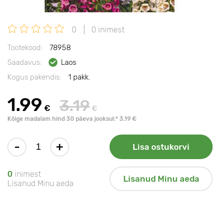
0
0 inimest
Tootekood:
78958
Saadavus:
Laos
Kogus pakendis:
1 pakk.
1.99
3.19
€
€
Kõige madalam hind 30 päeva jooksul:* 3.19 €
-
+
Lisa ostukorvi
0
inimest
Lisanud Minu aeda
Lisanud Minu aeda