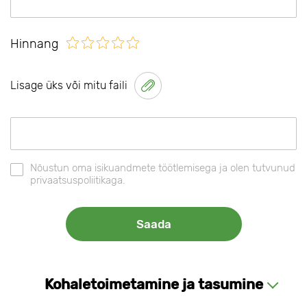
Hinnang
Lisage üks või mitu faili
Nõustun oma isikuandmete töötlemisega ja olen tutvunud
privaatsuspoliitikaga.
Kohaletoimetamine ja tasumine