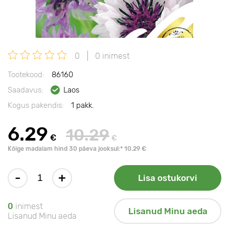
0
0 inimest
Tootekood:
86160
Saadavus:
Laos
Kogus pakendis:
1 pakk.
6.29
10.29
€
€
Kõige madalam hind 30 päeva jooksul:* 10.29 €
-
+
Lisa ostukorvi
0
inimest
Lisanud Minu aeda
Lisanud Minu aeda