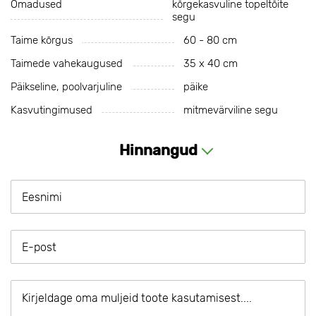
Omadused
kõrgekasvuline topeltõite
segu
Taime kõrgus
60 - 80 cm
Taimede vahekaugused
35 х 40 cm
Päikseline, poolvarjuline
päike
Kasvutingimused
mitmevärviline segu
Hinnangud