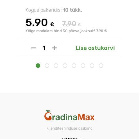
Kogus pakendis:
10 tükk.
5.90
7.90
€
€
Kõige madalam hind 30 päeva jooksul:* 7.90 €
Lisa ostukorvi
Klienditeeninduse osakond