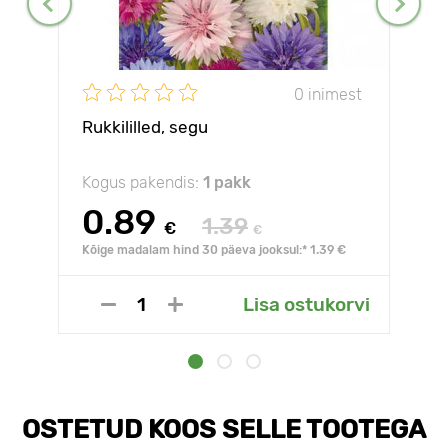
0 inimest
Rukkililled, segu
Kogus pakendis:
1 pakk
0.89
1.39
€
€
Kõige madalam hind 30 päeva jooksul:* 1.39 €
Lisa ostukorvi
OSTETUD KOOS SELLE TOOTEGA