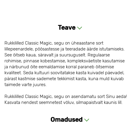
Teave
Rukkililled Classic Magic, segu on üheaastane sort
lillepeenardele, põõsastesse ja teeradade äärde istutamiseks.
See õitseb kaua, säravalt ja suursuguselt. Regulaarse
rohimise, pinnase kobestamise, kompleksväetiste kasutamise
ja närbunud õite eemaldamise korral paraneb õitsemise
kvaliteet. Seda kultuuri soovitatakse kasta kuivadel päevadel,
pärast kastmise sademete tekkimist kasta, kuna muld kuivab
taimede varte juures.
Rukkililled Classic Magic, segu on asendamatu sort Sinu aeda!
Kasvata nendest seemnetest võluv, silmapaistvalt kaunis lill.
Omadused