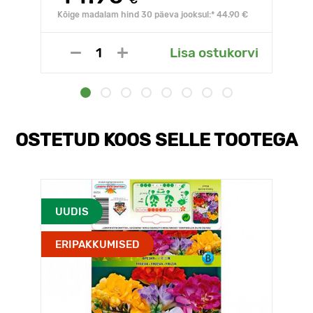
Kõige madalam hind 30 päeva jooksul:* 44.90 €
Lisa ostukorvi
OSTETUD KOOS SELLE TOOTEGA
UUDIS
ERIPAKKUMISED