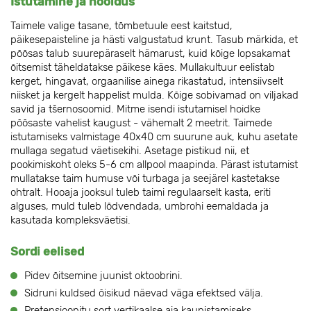
Istutamine ja hooldus
Taimele valige tasane, tõmbetuule eest kaitstud,
päikesepaisteline ja hästi valgustatud krunt. Tasub märkida, et
põõsas talub suurepäraselt hämarust, kuid kõige lopsakamat
õitsemist täheldatakse päikese käes. Mullakultuur eelistab
kerget, hingavat, orgaanilise ainega rikastatud, intensiivselt
niisket ja kergelt happelist mulda. Kõige sobivamad on viljakad
savid ja tšernosoomid. Mitme isendi istutamisel hoidke
põõsaste vahelist kaugust - vähemalt 2 meetrit. Taimede
istutamiseks valmistage 40x40 cm suurune auk, kuhu asetate
mullaga segatud väetisekihi. Asetage pistikud nii, et
pookimiskoht oleks 5-6 cm allpool maapinda. Pärast istutamist
mullatakse taim humuse või turbaga ja seejärel kastetakse
ohtralt. Hooaja jooksul tuleb taimi regulaarselt kasta, eriti
alguses, muld tuleb lõdvendada, umbrohi eemaldada ja
kasutada kompleksväetisi.
Sordi eelised
Pidev õitsemine juunist oktoobrini.
Sidruni kuldsed õisikud näevad väga efektsed välja.
Pretensioonitu sort vertikaalse aia kaunistamiseks.