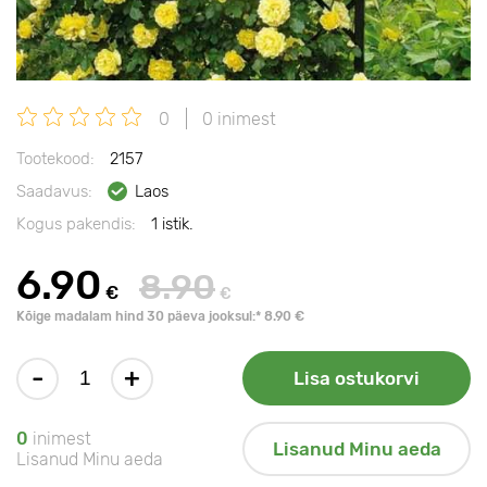
0
0 inimest
Tootekood:
2157
Saadavus:
Laos
Kogus pakendis:
1 istik.
6.90
8.90
€
€
Kõige madalam hind 30 päeva jooksul:* 8.90 €
-
+
Lisa ostukorvi
0
inimest
Lisanud Minu aeda
Lisanud Minu aeda