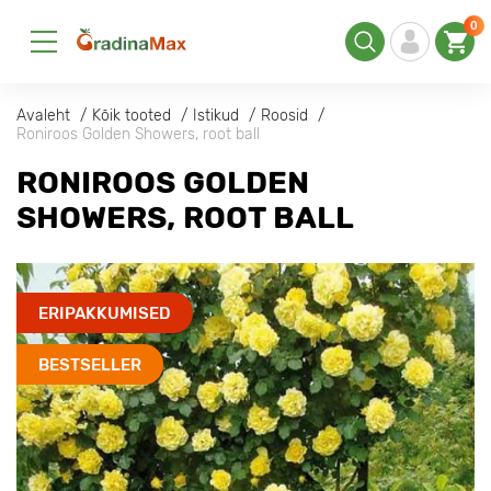
0
Avaleht
Kõik tooted
Istikud
Roosid
Roniroos Golden Showers, root ball
RONIROOS GOLDEN
SHOWERS, ROOT BALL
ERIPAKKUMISED
BESTSELLER