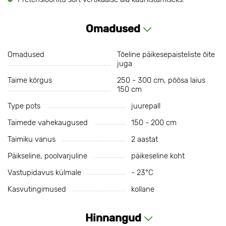
Omadused
Omadused
Tõeline päikesepaisteliste õite
juga
Taime kõrgus
250 - 300 cm, põõsa laius
150 cm
Type pots
juurepall
Taimede vahekaugused
150 - 200 cm
Taimiku vanus
2 aastat
Päikseline, poolvarjuline
päikeseline koht
Vastupidavus külmale
- 23°С
Kasvutingimused
kollane
Hinnangud