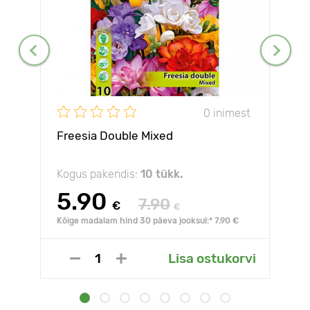
0 inimest
Freesia Double Mixed
Kogus pakendis:
10 tükk.
5.90
7.90
€
€
Kõige madalam hind 30 päeva jooksul:* 7.90 €
Lisa ostukorvi