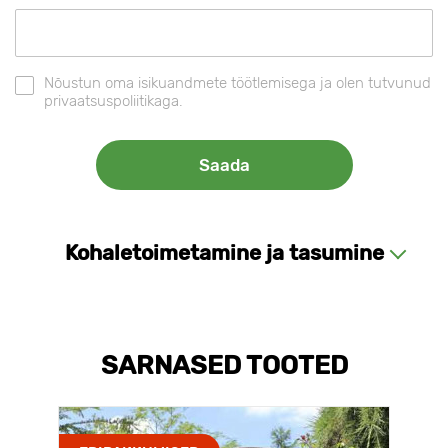
Nõustun oma isikuandmete töötlemisega ja olen tutvunud
privaatsuspoliitikaga.
Kohaletoimetamine ja tasumine
SARNASED TOOTED