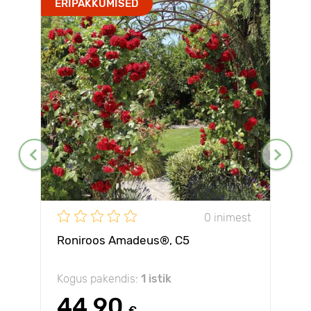
ERIPAKKUMISED
0 inimest
Roniroos Amadeus®, C5
Kogus pakendis:
1 istik
44.90
€