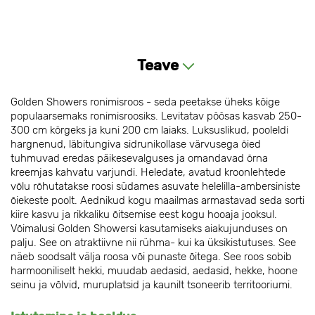
Teave
Golden Showers ronimisroos - seda peetakse üheks kõige
populaarsemaks ronimisroosiks. Levitatav põõsas kasvab 250-
300 cm kõrgeks ja kuni 200 cm laiaks. Luksuslikud, pooleldi
hargnenud, läbitungiva sidrunikollase värvusega õied
tuhmuvad eredas päikesevalguses ja omandavad õrna
kreemjas kahvatu varjundi. Heledate, avatud kroonlehtede
võlu rõhutatakse roosi südames asuvate helelilla-ambersiniste
õiekeste poolt. Aednikud kogu maailmas armastavad seda sorti
kiire kasvu ja rikkaliku õitsemise eest kogu hooaja jooksul.
Võimalusi Golden Showersi kasutamiseks aiakujunduses on
palju. See on atraktiivne nii rühma- kui ka üksikistutuses. See
näeb soodsalt välja roosa või punaste õitega. See roos sobib
harmooniliselt hekki, muudab aedasid, aedasid, hekke, hoone
seinu ja võlvid, muruplatsid ja kaunilt tsoneerib territooriumi.