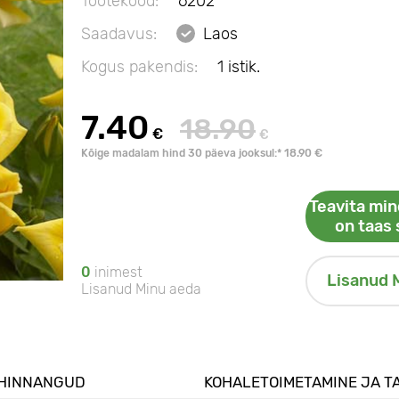
Tootekood:
6202
Saadavus:
Laos
Kogus pakendis:
1 istik.
7.40
18.90
€
€
Kõige madalam hind 30 päeva jooksul:* 18.90 €
Teavita min
on taas 
0
inimest
Lisanud 
Lisanud Minu aeda
HINNANGUD
KOHALETOIMETAMINE JA T