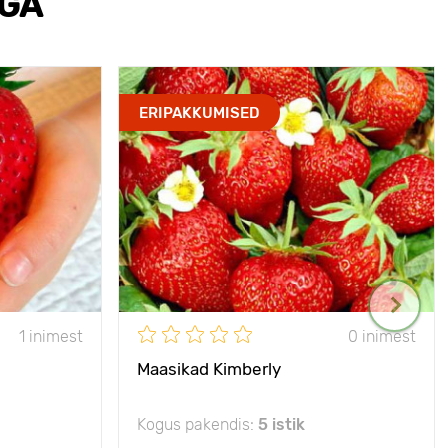
EGA
ERIPAKKUMISED
1 inimest
0 inimest
Maasikad Kimberly
Kogus pakendis:
5 istik