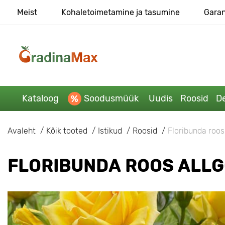
Meist
Kohaletoimetamine ja tasumine
Garan
Kataloog
Soodusmüük
Uudis
Roosid
De
Avaleht
Kõik tooted
Istikud
Roosid
Floribunda roos
FLORIBUNDA ROOS ALLG