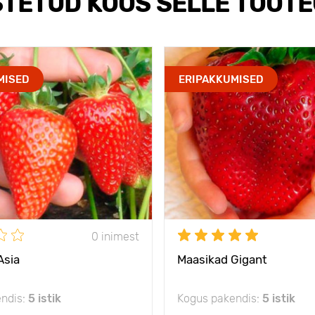
TETUD KOOS SELLE TOOT
MISED
ERIPAKKUMISED
0 inimest
Asia
Maasikad Gigant
ndis:
5 istik
Kogus pakendis:
5 istik