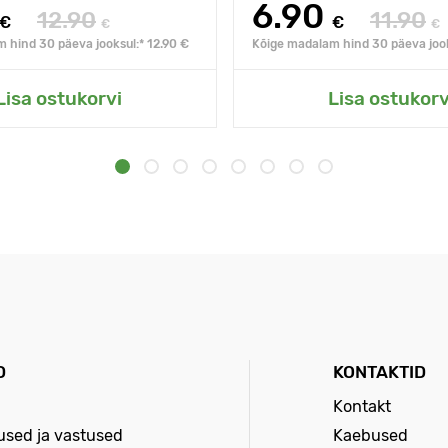
6.90
12.90
11.90
€
€
€
€
 hind 30 päeva jooksul:* 12.90 €
Kõige madalam hind 30 päeva jook
Lisa ostukorvi
Lisa ostukorv
D
KONTAKTID
Kontakt
sed ja vastused
Kaebused