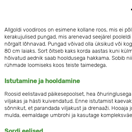
Allgoldi voodiroos on esimene kollane roos, mis ei p
kerakujulised pungad, mis arenevad seejärel pooleld
nõrgalt lõhnavad. Pungad võivad olla üksikud või ko
80 cm laiaks. Sort õitseb kaks korda aastas kuni külm
hõivatud aednik saab hooldusega hakkama. Sobib nii 
rühmade loomiseks koos teiste taimedega.
Istutamine ja hooldamine
Roosid eelistavad päikesepoolset, hea õhuringlusega 
viljakas ja hästi kuivendatud. Enne istutamist kaeva
sõnnikut, et parandada viljakust ja drenaaži. Hooaja j
mulda, eemaldage umbrohi ja kasutage kompleksväet
Sordi eelised