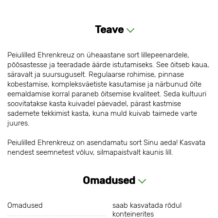
Teave
Peiulilled Ehrenkreuz on üheaastane sort lillepeenardele,
põõsastesse ja teeradade äärde istutamiseks. See õitseb kaua,
säravalt ja suursuguselt. Regulaarse rohimise, pinnase
kobestamise, kompleksväetiste kasutamise ja närbunud õite
eemaldamise korral paraneb õitsemise kvaliteet. Seda kultuuri
soovitatakse kasta kuivadel päevadel, pärast kastmise
sademete tekkimist kasta, kuna muld kuivab taimede varte
juures.
Peiulilled Ehrenkreuz on asendamatu sort Sinu aeda! Kasvata
nendest seemnetest võluv, silmapaistvalt kaunis lill.
Omadused
Omadused
saab kasvatada rõdul
konteinerites