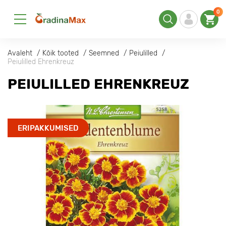
0
Avaleht
Kõik tooted
Seemned
Peiulilled
Peiulilled Ehrenkreuz
PEIULILLED EHRENKREUZ
ERIPAKKUMISED