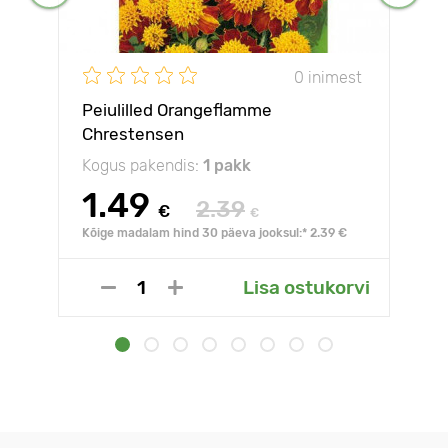
0 inimest
Peiulilled Orangeflamme
Chrestensen
Kogus pakendis:
1 pakk
1.49
2.39
€
€
Kõige madalam hind 30 päeva jooksul:* 2.39 €
Lisa ostukorvi