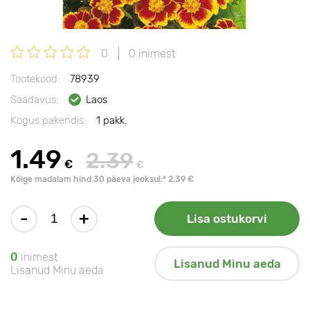
0
0 inimest
Tootekood:
78939
Saadavus:
Laos
Kogus pakendis:
1 pakk.
1.49
2.39
€
€
Kõige madalam hind 30 päeva jooksul:* 2.39 €
-
+
Lisa ostukorvi
0
inimest
Lisanud Minu aeda
Lisanud Minu aeda