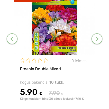
0 inimest
Freesia Double Mixed
Kogus pakendis:
10 tükk.
5.90
7.90
€
€
Kõige madalam hind 30 päeva jooksul:* 7.90 €