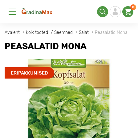
0
Avaleht
Kõik tooted
Seemned
Salat
Peasalatid Mona
PEASALATID MONA
ERIPAKKUMISED