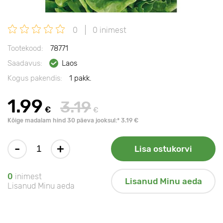
0
0 inimest
Tootekood:
78771
Saadavus:
Laos
Kogus pakendis:
1 pakk.
1.99
3.19
€
€
Kõige madalam hind 30 päeva jooksul:* 3.19 €
-
+
Lisa ostukorvi
0
inimest
Lisanud Minu aeda
Lisanud Minu aeda