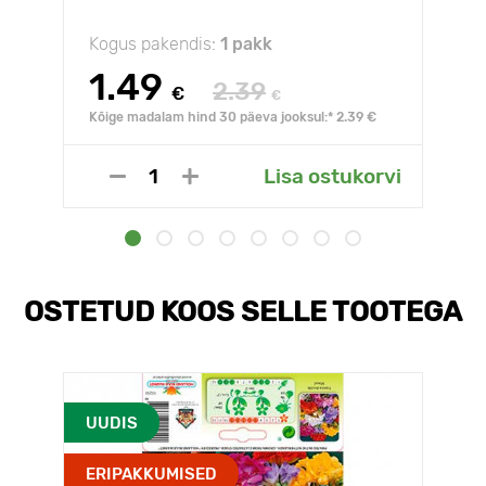
Kogus pakendis:
1 pakk
1.49
2.39
€
€
Kõige madalam hind 30 päeva jooksul:* 2.39 €
Lisa ostukorvi
OSTETUD KOOS SELLE TOOTEGA
UUDIS
ERIPAKKUMISED