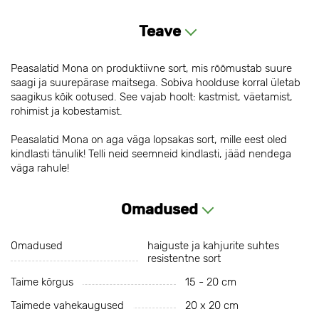
Teave
Peasalatid Mona on produktiivne sort, mis rõõmustab suure
saagi ja suurepärase maitsega. Sobiva hoolduse korral ületab
saagikus kõik ootused. See vajab hoolt: kastmist, väetamist,
rohimist ja kobestamist.
Peasalatid Mona on aga väga lopsakas sort, mille eest oled
kindlasti tänulik! Telli neid seemneid kindlasti, jääd nendega
väga rahule!
Omadused
Omadused
haiguste ja kahjurite suhtes
resistentne sort
Taime kõrgus
15 - 20 cm
Taimede vahekaugused
20 х 20 cm