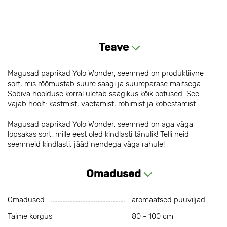
Teave
Magusad paprikad Yolo Wonder, seemned on produktiivne
sort, mis rõõmustab suure saagi ja suurepärase maitsega.
Sobiva hoolduse korral ületab saagikus kõik ootused. See
vajab hoolt: kastmist, väetamist, rohimist ja kobestamist.
Magusad paprikad Yolo Wonder, seemned on aga väga
lopsakas sort, mille eest oled kindlasti tänulik! Telli neid
seemneid kindlasti, jääd nendega väga rahule!
Omadused
Omadused
aromaatsed puuviljad
Taime kõrgus
80 - 100 cm