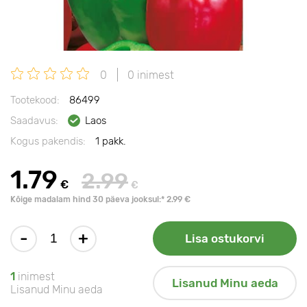
0
0 inimest
Tootekood:
86499
Saadavus:
Laos
Kogus pakendis:
1 pakk.
1.79
2.99
€
€
Kõige madalam hind 30 päeva jooksul:* 2.99 €
-
+
Lisa ostukorvi
1
inimest
Lisanud Minu aeda
Lisanud Minu aeda