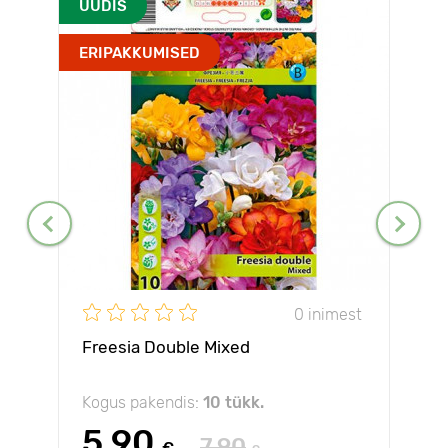
UUDIS
ERIPAKKUMISED
0 inimest
Freesia Double Mixed
Kogus pakendis:
10 tükk.
5.90
7.90