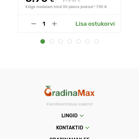
€
€
Kõige madalam hind 30 päeva jooksul:* 7.90 €
Lisa ostukorvi
Klienditeeninduse osakond
LINGID
KONTAKTID