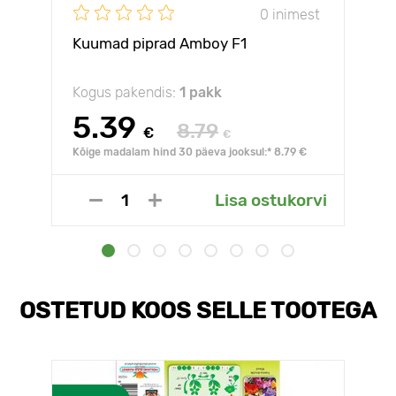
0 inimest
Kuumad piprad Amboy F1
Kogus pakendis:
1 pakk
5.39
8.79
€
€
Kõige madalam hind 30 päeva jooksul:* 8.79 €
Lisa ostukorvi
OSTETUD KOOS SELLE TOOTEGA