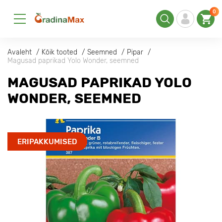
0
Avaleht
Kõik tooted
Seemned
Pipar
Magusad paprikad Yolo Wonder, seemned
MAGUSAD PAPRIKAD YOLO
WONDER, SEEMNED
ERIPAKKUMISED