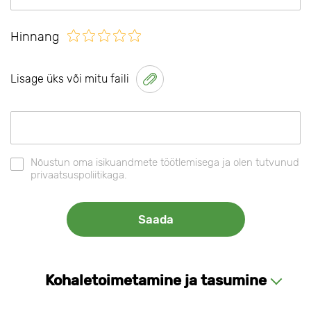
Hinnang
Lisage üks või mitu faili
Nõustun oma isikuandmete töötlemisega ja olen tutvunud
privaatsuspoliitikaga.
Kohaletoimetamine ja tasumine