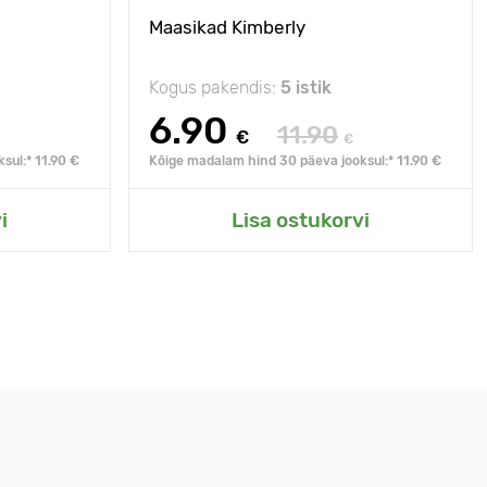
Maasikad Kimberly
Kogus pakendis:
5 istik
6.90
11.90
€
€
sul:* 11.90 €
Kõige madalam hind 30 päeva jooksul:* 11.90 €
i
Lisa ostukorvi