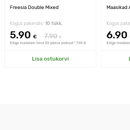
Freesia Double Mixed
Maasikad 
Kogus pakendis:
10 tükk.
Kogus pake
5.90
6.90
7.90
€
€
Kõige madalam hind 30 päeva jooksul:* 7.90 €
Kõige madalam
Lisa ostukorvi