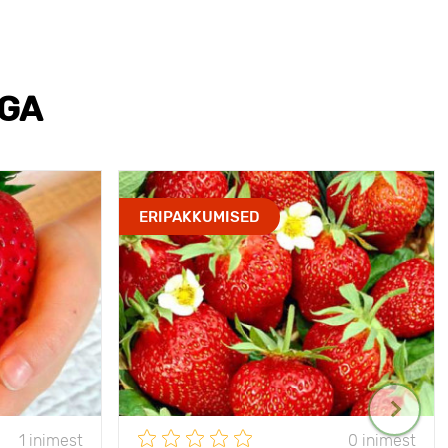
EGA
ERIPAKKUMISED
1 inimest
0 inimest