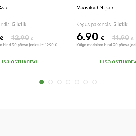
Asia
Maasikad Gigant
ndis:
5 istik
Kogus pakendis:
5 istik
6.90
12.90
11.90
€
€
€
€
 hind 30 päeva jooksul:* 12.90 €
Kõige madalam hind 30 päeva jook
Lisa ostukorvi
Lisa ostukorv