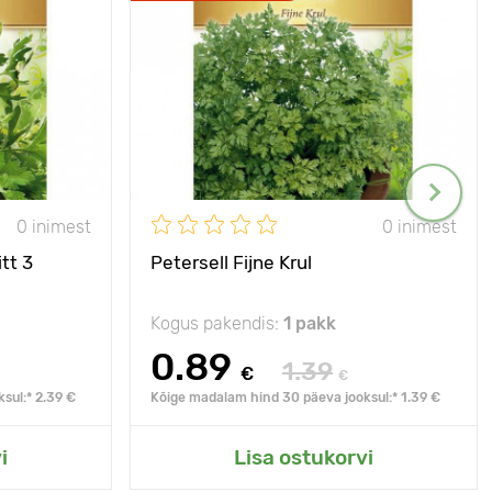
0 inimest
0 inimest
tt 3
Petersell Fijne Krul
Kogus pakendis:
1 pakk
0.89
1.39
€
€
sul:* 2.39 €
Kõige madalam hind 30 päeva jooksul:* 1.39 €
i
Lisa ostukorvi