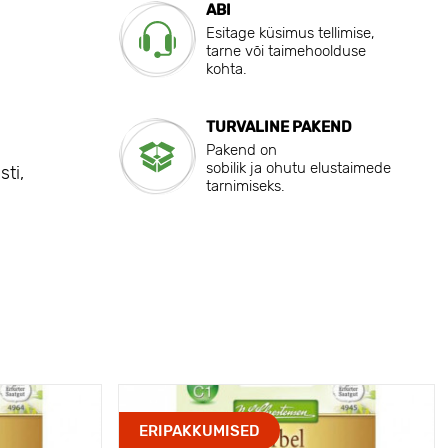
ABI
Esitage küsimus tellimise,
tarne või taimehoolduse
kohta.
TURVALINE PAKEND
Pakend on
sobilik ja ohutu elustaimede
sti,
tarnimiseks.
ERIPAKKUMISED