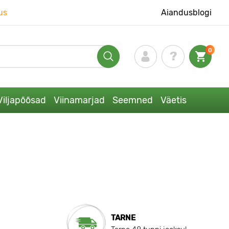
us
Aiandusblogi
0
Viljapõõsad
Viinamarjad
Seemned
Väetis
TARNE