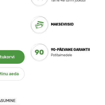
Tarne 48 tunni jooksul
MAKSEVIISID
90-PÄEVANE GARANTII
90
Potitaimedele
tukorvi
Minu aeda
ASUMINE