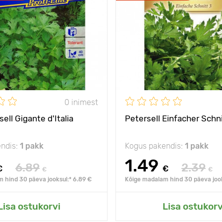
0 inimest
ell Gigante d'Italia
Petersell Einfacher Schni
ndis:
1 pakk
Kogus pakendis:
1 pakk
1.49
6.89
2.39
€
€
€
€
 hind 30 päeva jooksul:* 6.89 €
Kõige madalam hind 30 päeva jook
Lisa ostukorvi
Lisa ostukorv