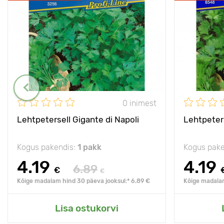
0 inimest
Lehtpetersell Gigante di Napoli
Lehtpeters
Kogus pakendis:
1 pakk
Kogus pake
4.19
4.19
6.89
€
€
Kõige madalam hind 30 päeva jooksul:* 6.89 €
Kõige madalam
Lisa ostukorvi