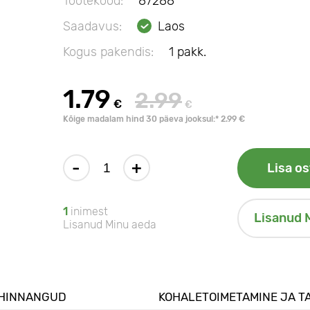
Tootekood:
87288
Saadavus:
Laos
Kogus pakendis:
1 pakk.
1.79
2.99
€
€
Kõige madalam hind 30 päeva jooksul:* 2.99 €
-
+
Lisa os
1
inimest
Lisanud 
Lisanud Minu aeda
HINNANGUD
KOHALETOIMETAMINE JA T