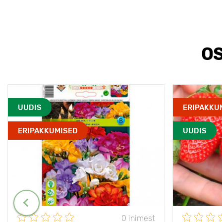
OS
UUDIS
ERIPAKKU
ERIPAKKUMISED
UUDIS
0 inimest