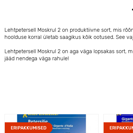
Lehtpetersell Moskrul 2 on produktiivne sort, mis r
hoolduse korral ületab saagikus kõik ootused. See vaj
Lehtpetersell Moskrul 2 on aga väga lopsakas sort, mill
jääd nendega väga rahule!
ERIPAKKUMISED
ERIPAKKU