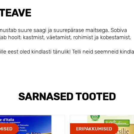
TEAVE
õõmustab suure saagi ja suurepärase maitsega. Sobiva
ab hoolt: kastmist, väetamist, rohimist ja kobestamist.
e eest oled kindlasti tänulik! Telli neid seemneid kindla
SARNASED TOOTED
MISED
ERIPAKKUMISED