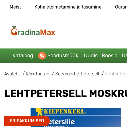
Meist
Kohaletoimetamine ja tasumine
Garan
Kataloog
Soodusmüük
Uudis
Roosid
De
Avaleht
Kõik tooted
Seemned
Petersell
Lehtpeters
LEHTPETERSELL MOSKR
ERIPAKKUMISED