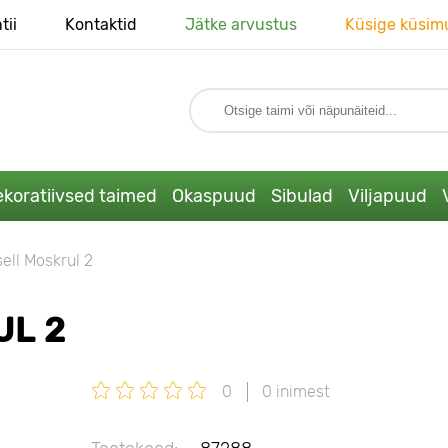
tii
Kontaktid
Jätke arvustus
Küsige küsim
koratiivsed taimed
Okaspuud
Sibulad
Viljapuud
ell Moskrul 2
UL 2
0
0 inimest