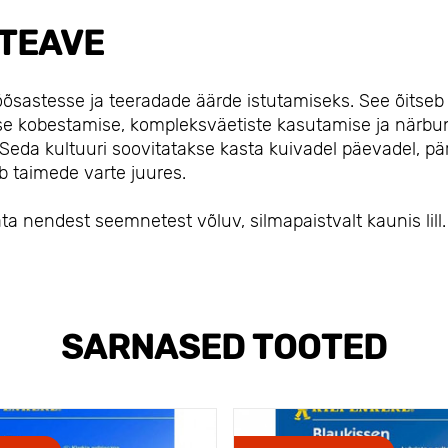
TEAVE
põõsastesse ja teeradade äärde istutamiseks. See õitseb
ase kobestamise, kompleksväetiste kasutamise ja närb
 Seda kultuuri soovitatakse kasta kuivadel päevadel, pä
 taimede varte juures.
a nendest seemnetest võluv, silmapaistvalt kaunis lill.
SARNASED TOOTED