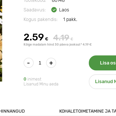
Tootekood:
86148
Saadavus:
Laos
Kogus pakendis:
1 pakk.
2.59
4.19
€
€
Kõige madalam hind 30 päeva jooksul:* 4.19 €
-
+
Lisa os
0
inimest
Lisanud 
Lisanud Minu aeda
HINNANGUD
KOHALETOIMETAMINE JA T