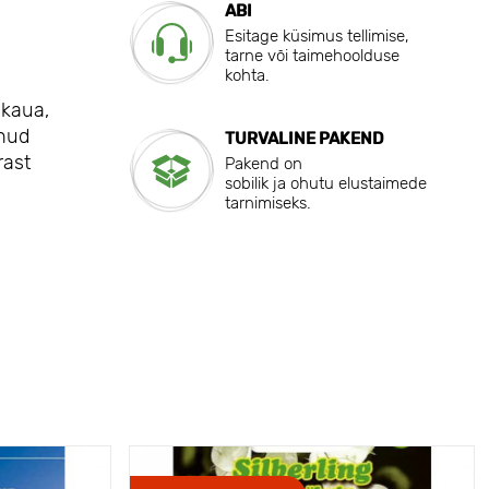
ABI
Esitage küsimus tellimise,
tarne või taimehoolduse
kohta.
 kaua,
unud
TURVALINE PAKEND
rast
Pakend on
sobilik ja ohutu elustaimede
tarnimiseks.