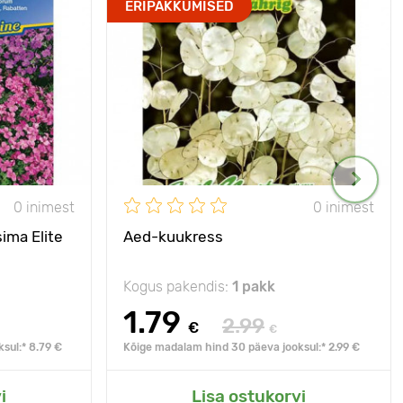
ERIPAKKUMISED
0 inimest
0 inimest
ima Elite
Aed-kuukress
Kogus pakendis:
1 pakk
1.79
2.99
€
€
sul:* 8.79 €
Kõige madalam hind 30 päeva jooksul:* 2.99 €
i
Lisa ostukorvi