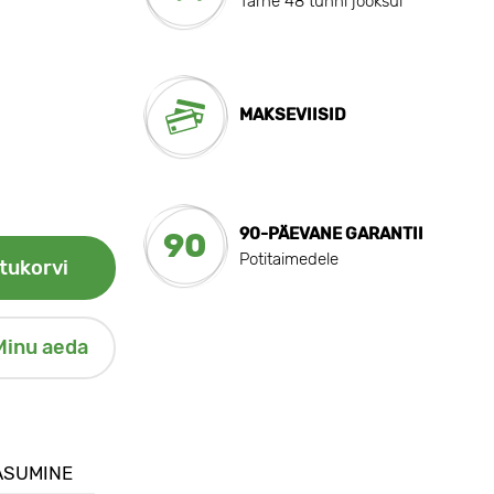
Tarne 48 tunni jooksul
MAKSEVIISID
90-PÄEVANE GARANTII
90
Potitaimedele
tukorvi
Minu aeda
ASUMINE