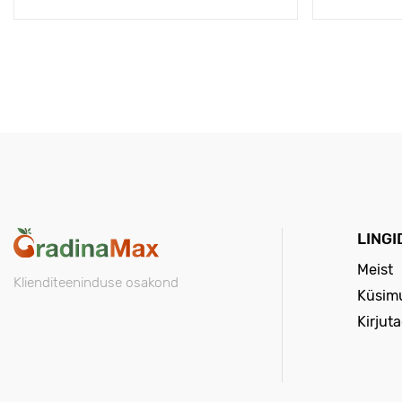
LINGI
Meist
Klienditeeninduse osakond
Küsimu
Kirjut