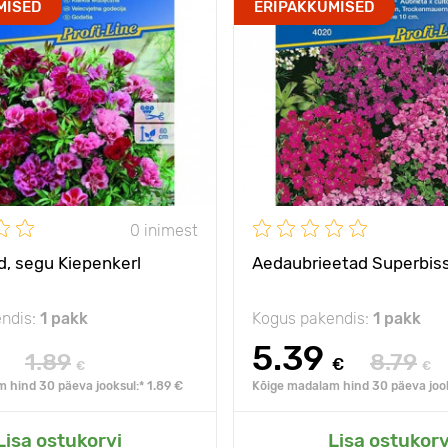
MISED
ERIPAKKUMISED
0 inimest
d, segu Kiepenkerl
Aedaubrieetad Superbiss
ndis:
1 pakk
Kogus pakendis:
1 pakk
5.39
1.89
8.79
€
€
€
 hind 30 päeva jooksul:* 1.89 €
Kõige madalam hind 30 päeva jook
Lisa ostukorvi
Lisa ostukorv