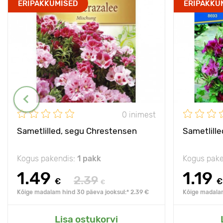
ERIPAKKUMISED
ERIPAKKU
0 inimest
Sametlilled, segu Chrestensen
Sametlille
Kogus pakendis:
1 pakk
Kogus pake
1.49
1.19
2.39
€
€
€
Kõige madalam hind 30 päeva jooksul:* 2.39 €
Kõige madalam
Lisa ostukorvi