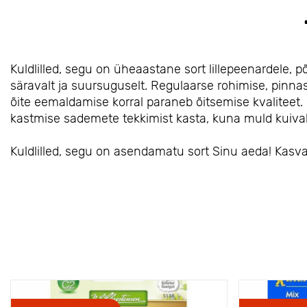
Kuldlilled, segu on üheaastane sort lillepeenardele, 
säravalt ja suursuguselt. Regulaarse rohimise, pinn
õite eemaldamise korral paraneb õitsemise kvaliteet.
kastmise sademete tekkimist kasta, kuna muld kuivab
Kuldlilled, segu on asendamatu sort Sinu aeda! Kasvat