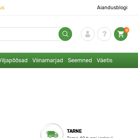
us
Aiandusblogi
0
Viljapõõsad
Viinamarjad
Seemned
Väetis
TARNE