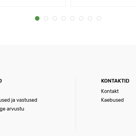
D
KONTAKTID
Kontakt
sed ja vastused
Kaebused
age arvustu