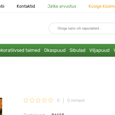
tii
Kontaktid
Jätke arvustus
Küsige küsim
koratiivsed taimed
Okaspuud
Sibulad
Viljapuud
0
0 inimest