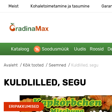
Meist
Kohaletoimetamine ja tasumine
Garan
Kataloog
Soodusmüük
Uudis
Roosid
De
Avaleht
Kõik tooted
Seemned
Kuldlilled, segu
KULDLILLED, SEGU
ERIPAKKUMISED