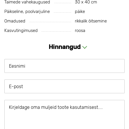
Taimede vahekaugused
30 х 40 cm
Päikseline, poolvarjuline
päike
Omadused
rikkalik õitsemine
Kasvutingimused
roosa
Hinnangud