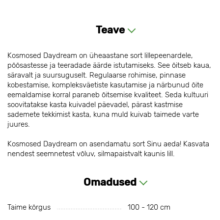
Teave
Kosmosed Daydream on üheaastane sort lillepeenardele,
põõsastesse ja teeradade äärde istutamiseks. See õitseb kaua,
säravalt ja suursuguselt. Regulaarse rohimise, pinnase
kobestamise, kompleksväetiste kasutamise ja närbunud õite
eemaldamise korral paraneb õitsemise kvaliteet. Seda kultuuri
soovitatakse kasta kuivadel päevadel, pärast kastmise
sademete tekkimist kasta, kuna muld kuivab taimede varte
juures.
Kosmosed Daydream on asendamatu sort Sinu aeda! Kasvata
nendest seemnetest võluv, silmapaistvalt kaunis lill.
Omadused
Taime kõrgus
100 - 120 cm