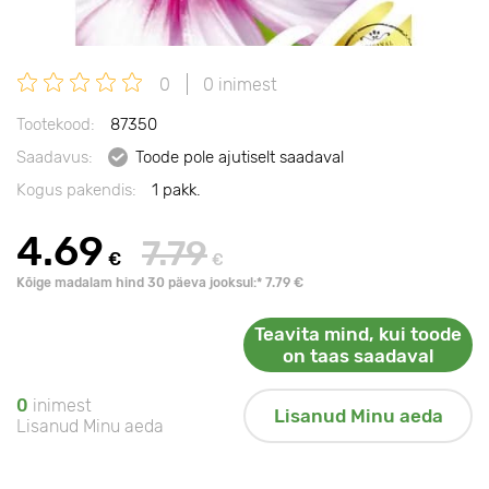
0
0 inimest
Tootekood:
87350
Saadavus:
Toode pole ajutiselt saadaval
Kogus pakendis:
1 pakk.
4.69
7.79
€
€
Kõige madalam hind 30 päeva jooksul:* 7.79 €
Teavita mind, kui toode
on taas saadaval
0
inimest
Lisanud Minu aeda
Lisanud Minu aeda