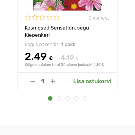
0 inimest
Kosmosed Sensation, segu
Kiepenkerl
Kogus pakendis:
1 pakk
2.49
4.19
€
€
Kõige madalam hind 30 päeva jooksul:* 4.19 €
Lisa ostukorvi