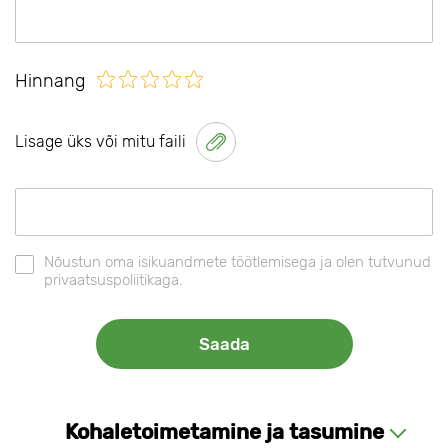
Hinnang
Lisage üks või mitu faili
Nõustun oma isikuandmete töötlemisega ja olen tutvunud
privaatsuspoliitikaga.
Kohaletoimetamine ja tasumine