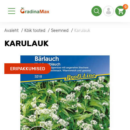
0
Avaleht
Kõik tooted
Seemned
Karulauk
KARULAUK
ERIPAKKUMISED