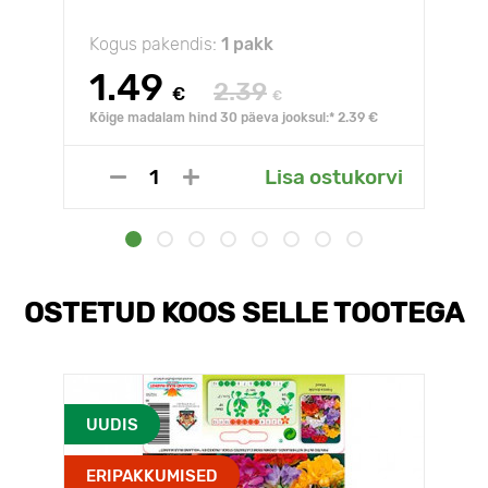
Kogus pakendis:
1 pakk
1.49
2.39
€
€
Kõige madalam hind 30 päeva jooksul:* 2.39 €
Lisa ostukorvi
OSTETUD KOOS SELLE TOOTEGA
UUDIS
ERIPAKKUMISED