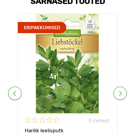
SARNASED TOOTED
ERIPAKKUMISED
0 inimest
Harilik leelisputk