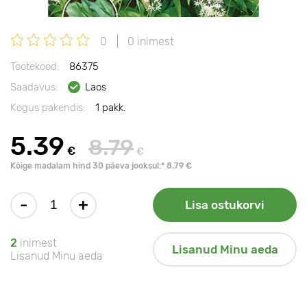
0
0 inimest
Tootekood:
86375
Saadavus:
Laos
Kogus pakendis:
1 pakk.
5.39
8.79
€
€
Kõige madalam hind 30 päeva jooksul:* 8.79 €
-
+
Lisa ostukorvi
2
inimest
Lisanud Minu aeda
Lisanud Minu aeda