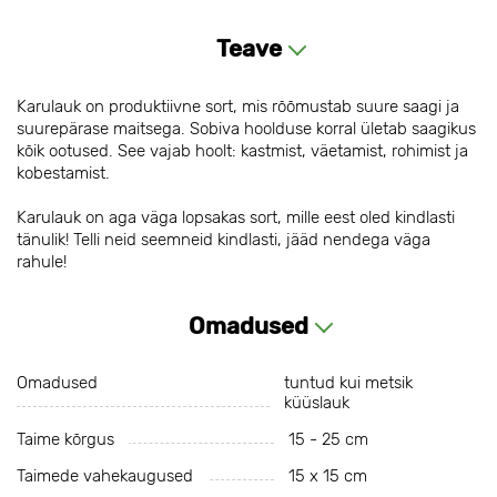
Teave
Karulauk on produktiivne sort, mis rõõmustab suure saagi ja
suurepärase maitsega. Sobiva hoolduse korral ületab saagikus
kõik ootused. See vajab hoolt: kastmist, väetamist, rohimist ja
kobestamist.
Karulauk on aga väga lopsakas sort, mille eest oled kindlasti
tänulik! Telli neid seemneid kindlasti, jääd nendega väga
rahule!
Omadused
Omadused
tuntud kui metsik
küüslauk
Taime kõrgus
15 - 25 cm
Taimede vahekaugused
15 х 15 cm