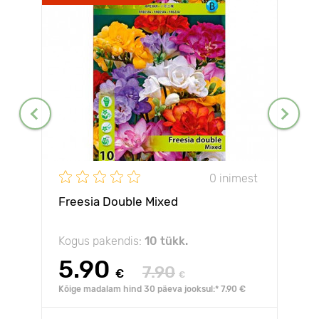
0 inimest
Freesia Double Mixed
Kogus pakendis:
10 tükk.
5.90
7.90
€
€
Kõige madalam hind 30 päeva jooksul:* 7.90 €