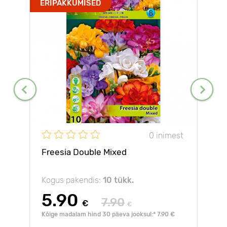
ERIPAKKUMISED
0 inimest
Freesia Double Mixed
Kogus pakendis:
10 tükk.
5.90
7.90
€
€
Kõige madalam hind 30 päeva jooksul:* 7.90 €