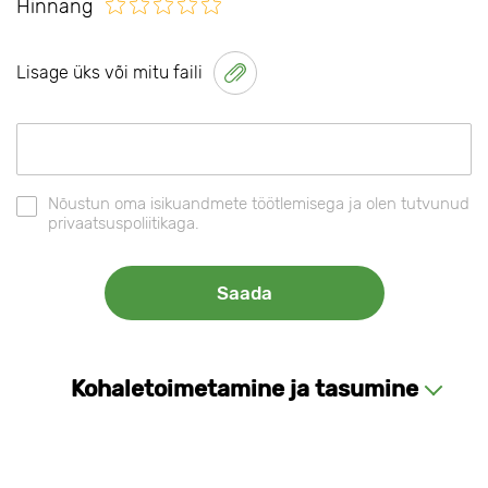
Hinnang
Lisage üks või mitu faili
Nõustun oma isikuandmete töötlemisega ja olen tutvunud
privaatsuspoliitikaga.
Kohaletoimetamine ja tasumine