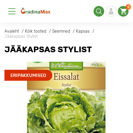
0
Avaleht
Kõik tooted
Seemned
Kapsas
Jääkapsas Stylist
JÄÄKAPSAS STYLIST
ERIPAKKUMISED