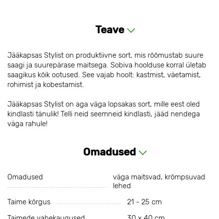
Teave
Jääkapsas Stylist on produktiivne sort, mis rõõmustab suure
saagi ja suurepärase maitsega. Sobiva hoolduse korral ületab
saagikus kõik ootused. See vajab hoolt: kastmist, väetamist,
rohimist ja kobestamist.
Jääkapsas Stylist on aga väga lopsakas sort, mille eest oled
kindlasti tänulik! Telli neid seemneid kindlasti, jääd nendega
väga rahule!
Omadused
Omadused
väga maitsvad, krõmpsuvad
lehed
Taime kõrgus
21 - 25 cm
Taimede vahekaugused
30 х 40 cm