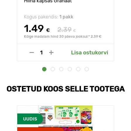
Hiina kapsas Granaat
Kogus pakendis:
1 pakk
1.49
2.39
€
€
Kõige madalam hind 30 päeva jooksul:* 2.39 €
Lisa ostukorvi
OSTETUD KOOS SELLE TOOTEGA
UUDIS