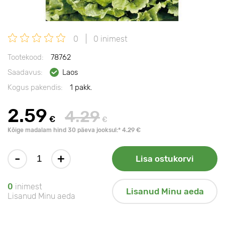
0
0 inimest
Tootekood:
78762
Saadavus:
Laos
Kogus pakendis:
1 pakk.
2.59
4.29
€
€
Kõige madalam hind 30 päeva jooksul:* 4.29 €
-
+
Lisa ostukorvi
0
inimest
Lisanud Minu aeda
Lisanud Minu aeda