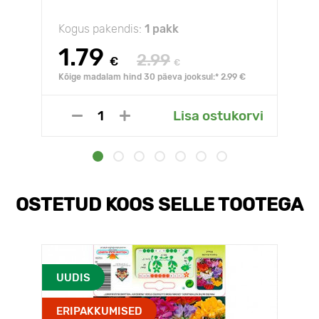
Kogus pakendis:
1 pakk
1.79
2.99
€
€
Kõige madalam hind 30 päeva jooksul:* 2.99 €
Lisa ostukorvi
OSTETUD KOOS SELLE TOOTEGA
UUDIS
ERIPAKKUMISED