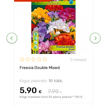
0 inimest
Freesia Double Mixed
Kogus pakendis:
10 tükk.
5.90
7.90
€
€
Kõige madalam hind 30 päeva jooksul:* 7.90 €