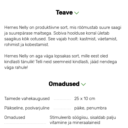
Teave
Hernes Nelly on produktiivne sort, mis rõõmustab suure saagi
ja suurepärase maitsega. Sobiva hoolduse korral ületab
saagikus kõik ootused. See vajab hoolt: kastmist, väetamist,
rohimist ja kobestamist.
Hernes Nelly on aga väga lopsakas sort, mille eest oled
kindlasti tänulik! Telli neid seemneid kindlasti, jääd nendega
väga rahule!
Omadused
Taimede vahekaugused
25 х 10 cm
Päikseline, poolvarjuline
päike, penumbra
Omadused
Stimuleerib söögiisu, sisaldab palju
vitamiine ja mineraalaineid