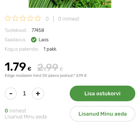
0
0 inimest
Tootekood:
77458
Saadavus:
Laos
Kogus pakendis:
1 pakk.
1.79
2.99
€
€
Kõige madalam hind 30 päeva jooksul:* 2.99 €
-
+
Lisa ostukorvi
0
inimest
Lisanud Minu aeda
Lisanud Minu aeda