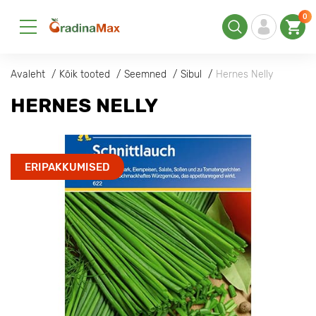
0
Avaleht
Kõik tooted
Seemned
Sibul
Hernes Nelly
HERNES NELLY
ERIPAKKUMISED