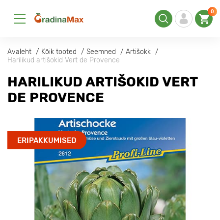
0
Avaleht
Kõik tooted
Seemned
Artišokk
Harilikud artišokid Vert de Provence
HARILIKUD ARTIŠOKID VERT
DE PROVENCE
ERIPAKKUMISED