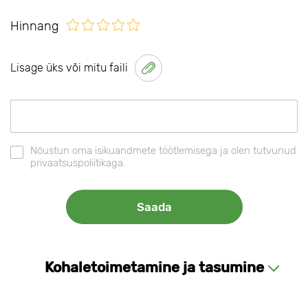
Hinnang
Lisage üks või mitu faili
Nõustun oma isikuandmete töötlemisega ja olen tutvunud
privaatsuspoliitikaga.
Kohaletoimetamine ja tasumine