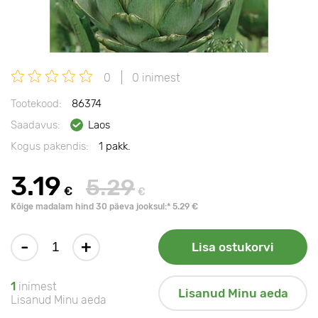
0
0 inimest
Tootekood:
86374
Saadavus:
Laos
Kogus pakendis:
1 pakk.
3.19
5.29
€
€
Kõige madalam hind 30 päeva jooksul:* 5.29 €
-
+
Lisa ostukorvi
1
inimest
Lisanud Minu aeda
Lisanud Minu aeda