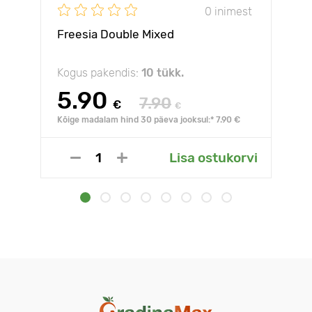
0 inimest
Freesia Double Mixed
Kogus pakendis:
10 tükk.
5.90
7.90
€
€
Kõige madalam hind 30 päeva jooksul:* 7.90 €
Lisa ostukorvi