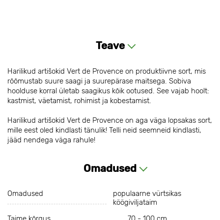
Teave
Harilikud artišokid Vert de Provence on produktiivne sort, mis
rõõmustab suure saagi ja suurepärase maitsega. Sobiva
hoolduse korral ületab saagikus kõik ootused. See vajab hoolt:
kastmist, väetamist, rohimist ja kobestamist.
Harilikud artišokid Vert de Provence on aga väga lopsakas sort,
mille eest oled kindlasti tänulik! Telli neid seemneid kindlasti,
jääd nendega väga rahule!
Omadused
Omadused
populaarne vürtsikas
köögiviljataim
Taime kõrgus
70 - 100 cm