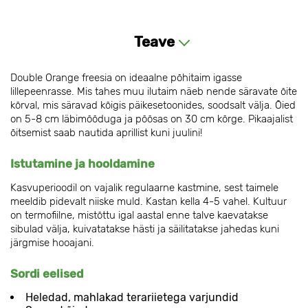
Teave
Double Orange freesia on ideaalne põhitaim igasse
lillepeenrasse. Mis tahes muu ilutaim näeb nende säravate õite
kõrval, mis säravad kõigis päikesetoonides, soodsalt välja. Õied
on 5-8 cm läbimõõduga ja põõsas on 30 cm kõrge. Pikaajalist
õitsemist saab nautida aprillist kuni juulini!
Istutamine ja hooldamine
Kasvuperioodil on vajalik regulaarne kastmine, sest taimele
meeldib pidevalt niiske muld. Kastan kella 4-5 vahel. Kultuur
on termofiilne, mistõttu igal aastal enne talve kaevatakse
sibulad välja, kuivatatakse hästi ja säilitatakse jahedas kuni
järgmise hooajani.
Sordi eelised
Heledad, mahlakad terariietega varjundid