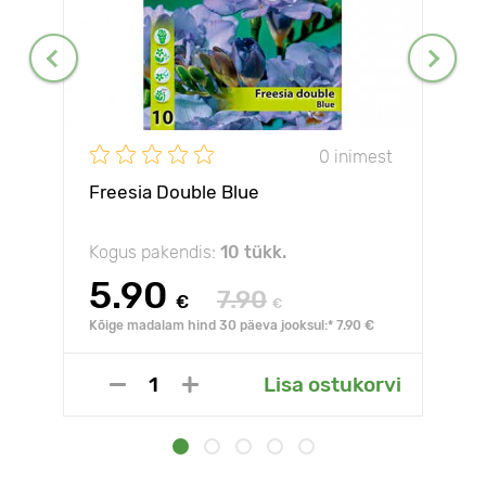
0 inimest
Freesia Double Blue
Kogus pakendis:
10 tükk.
5.90
7.90
€
€
Kõige madalam hind 30 päeva jooksul:* 7.90 €
Lisa ostukorvi