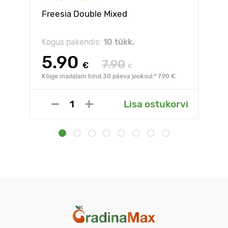
Freesia Double Mixed
Kogus pakendis:
10 tükk.
5.90
7.90
€
€
Kõige madalam hind 30 päeva jooksul:* 7.90 €
Lisa ostukorvi