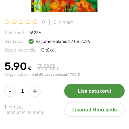
0
0 inimest
Tootekood:
76236
Saadavus:
Väljumine alates 22.08.2026
Kogus pakendis:
10 tükk..
5.90
7.90
€
€
Kõige madalam hind 30 päeva jooksul:* 7.90 €
-
+
Lisa ostukorvi
1
inimest
Lisanud Minu aeda
Lisanud Minu aeda