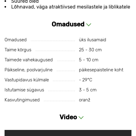
Suured õied
Lõhnavad, väga atraktiivsed mesilastele ja liblikatele
Omadused
Omadused
üks ilusamaid
Taime kõrgus
25 - 30 cm
Taimede vahekaugused
5 - 10 cm
Päikseline, poolvarjuline
päikesepaisteline koht
Vastupidavus külmale
- 29°С
Istutamise sügavus
3 - 5 cm
Kasvutingimused
oranž
Video