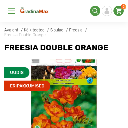
0
Avaleht
Kõik tooted
Sibulad
Freesia
Freesia Double Orange
FREESIA DOUBLE ORANGE
UUDIS
ERIPAKKUMISED